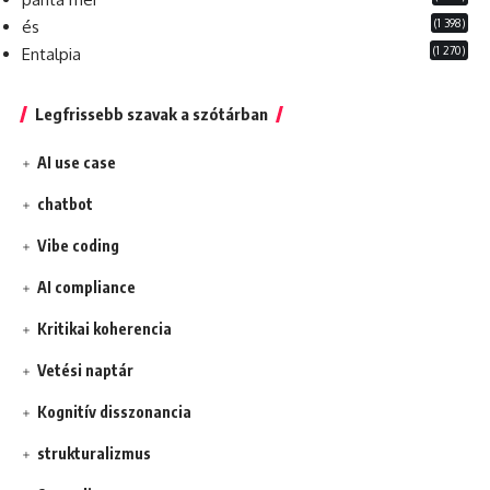
(1 398)
és
(1 270)
Entalpia
Legfrissebb szavak a szótárban
AI use case
chatbot
Vibe coding
AI compliance
Kritikai koherencia
Vetési naptár
Kognitív disszonancia
strukturalizmus