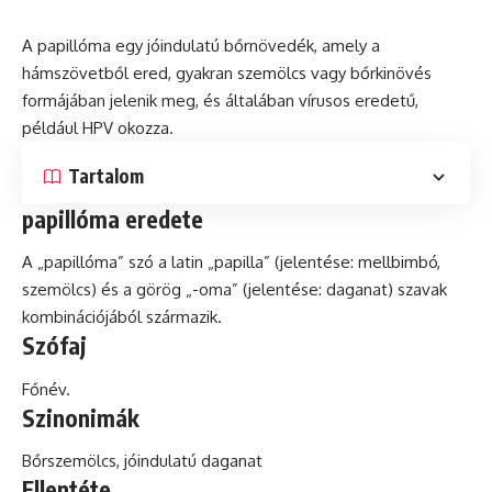
A papillóma egy jóindulatú bőrnövedék, amely a
hámszövetből ered, gyakran szemölcs vagy bőrkinövés
formájában jelenik meg,
és
általában vírusos eredetű,
például HPV okozza.
Tartalom
papillóma eredete
A „papillóma”
szó
a
latin
„papilla” (jelentése: mellbimbó,
szemölcs) és a görög „-oma” (jelentése: daganat) szavak
kombinációjából származik.
Szófaj
Főnév.
Szinonimák
Bőrszemölcs, jóindulatú daganat
Ellentéte