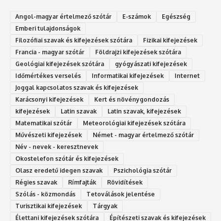
Angol-magyar értelmező szótár
E-számok
Egészség
Emberi tulajdonságok
Filozófiai szavak és kifejezések szótára
Fizikai kifejezések
Francia - magyar szótár
Földrajzi kifejezések szótára
Geológiai kifejezések szótára
gyógyászati kifejezések
Időmértékes verselés
Informatikai kifejezések
Internet
Joggal kapcsolatos szavak és kifejezések
Karácsonyi kifejezések
Kert és növénygondozás
kifejezések
Latin szavak
Latin szavak, kifejezések
Matematikai szótár
Meteorológiai kifejezések szótára
Művészeti kifejezések
Német - magyar értelmező szótár
Név - nevek - keresztnevek
Okostelefon szótár és kifejezések
Olasz eredetű idegen szavak
Ps‮gólohciz‬ia s‮átóz‬r
Régies szavak
Rímfajták
Rövidítések
Szólás - közmondás
Tetoválások jelentése
Turisztikai kifejezések
Tárgyak
Élettani kifejezések szótára
Építészeti szavak és kifejezések