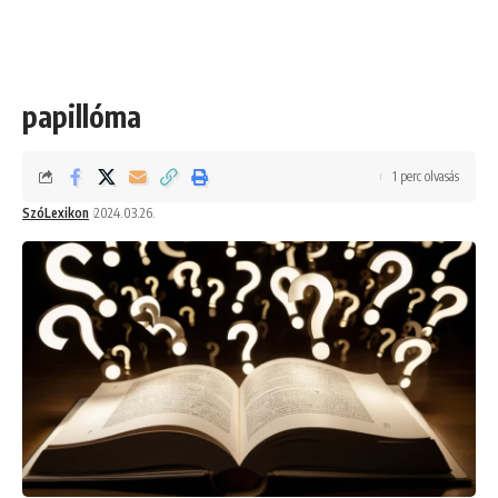
papillóma
1 perc olvasás
SzóLexikon
2024.03.26.