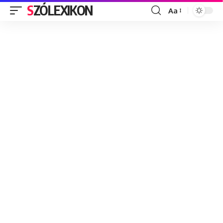
SZÓLEXIKON
Aa
Font
Resizer