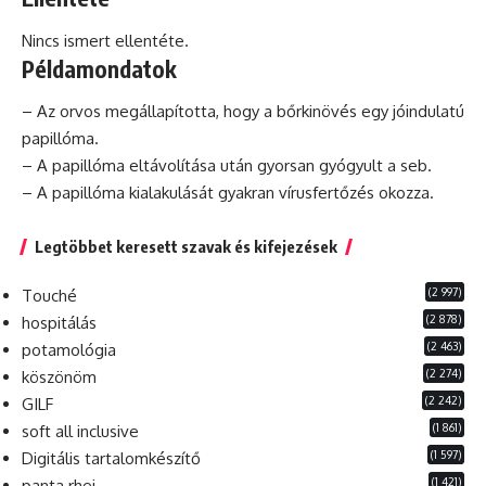
Nincs ismert ellentéte.
Példamondatok
– Az orvos megállapította, hogy a bőrkinövés egy jóindulatú
papillóma.
– A papillóma eltávolítása után gyorsan gyógyult a seb.
– A papillóma kialakulását gyakran vírusfertőzés okozza.
Legtöbbet keresett szavak és kifejezések
(2 997)
Touché
(2 878)
hospitálás
(2 463)
potamológia
(2 274)
köszönöm
(2 242)
GILF
(1 861)
soft all inclusive
(1 597)
Digitális tartalomkészítő
(1 421)
panta rhei