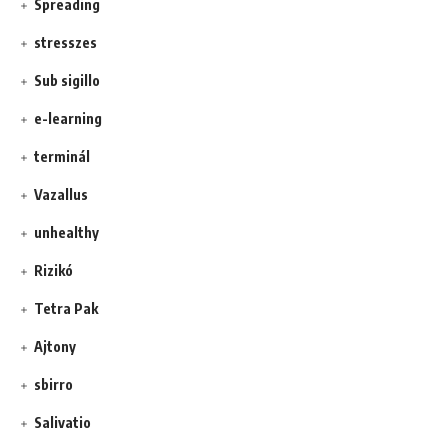
Spreading
stresszes
Sub sigillo
e-learning
terminál
Vazallus
unhealthy
Rizikó
Tetra Pak
Ajtony
sbirro
Salivatio