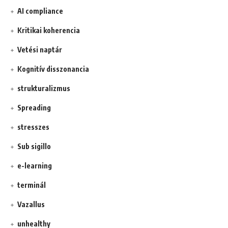
AI compliance
Kritikai koherencia
Vetési naptár
Kognitív disszonancia
strukturalizmus
Spreading
stresszes
Sub sigillo
e-learning
terminál
Vazallus
unhealthy