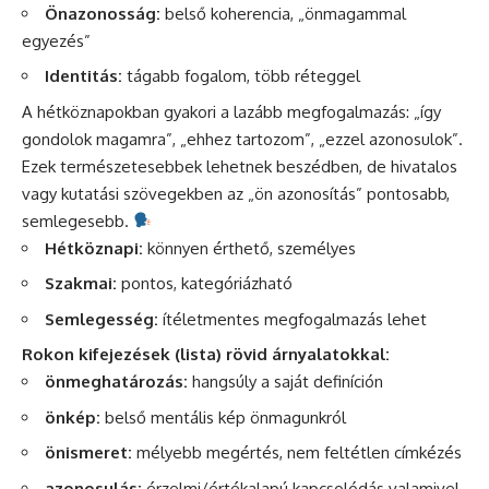
Önazonosság:
belső koherencia, „önmagammal
egyezés”
Identitás:
tágabb fogalom, több réteggel
A hétköznapokban gyakori a lazább megfogalmazás: „így
gondolok magamra”, „ehhez tartozom”, „ezzel azonosulok”.
Ezek természetesebbek lehetnek beszédben, de hivatalos
vagy kutatási szövegekben az „ön azonosítás” pontosabb,
semlegesebb.
Hétköznapi:
könnyen érthető, személyes
Szakmai:
pontos, kategóriázható
Semlegesség:
ítéletmentes megfogalmazás lehet
Rokon kifejezések (lista) rövid árnyalatokkal:
önmeghatározás:
hangsúly a saját definíción
önkép:
belső mentális kép önmagunkról
önismeret:
mélyebb megértés, nem feltétlen címkézés
azonosulás:
érzelmi/értékalapú kapcsolódás valamivel