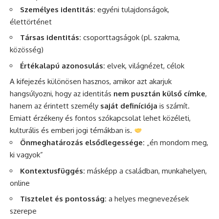
Személyes identitás:
egyéni tulajdonságok,
élettörténet
Társas identitás:
csoporttagságok (pl. szakma,
közösség)
Értékalapú azonosulás:
elvek, világnézet, célok
A kifejezés különösen hasznos, amikor azt akarjuk
hangsúlyozni, hogy az identitás
nem pusztán külső címke
,
hanem az érintett személy
saját definíciója
is számít.
Emiatt érzékeny és fontos szókapcsolat lehet közéleti,
kulturális és emberi jogi témákban is.
Önmeghatározás elsődlegessége:
„én mondom meg,
ki vagyok”
Kontextusfüggés:
másképp a családban, munkahelyen,
online
Tisztelet és pontosság:
a helyes megnevezések
szerepe