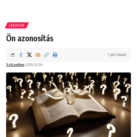
LEXIKON
Ön azonosítás
7 perc olvasás
SzóLexikon
2026.02.04.