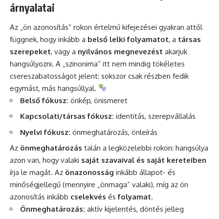
árnyalatai
Az „ön azonosítás” rokon értelmű kifejezései gyakran attól
függnek, hogy inkább a
belső lelki folyamatot
, a
társas
szerepeket
, vagy a
nyilvános megnevezést
akarjuk
hangsúlyozni. A „szinonima” itt nem mindig tökéletes
csereszabatosságot jelent: sokszor csak részben fedik
egymást, más hangsúllyal.
Belső fókusz:
önkép, önismeret
Kapcsolati/társas fókusz:
identitás, szerepvállalás
Nyelvi fókusz:
önmeghatározás, önleírás
Az
önmeghatározás
talán a legközelebbi rokon: hangsúlya
azon van, hogy valaki
saját szavaival és saját kereteiben
írja le magát. Az
önazonosság
inkább állapot- és
minőségjellegű (mennyire „önmaga” valaki), míg az ön
azonosítás inkább
cselekvés
és
folyamat
.
Önmeghatározás:
aktív kijelentés, döntés jelleg