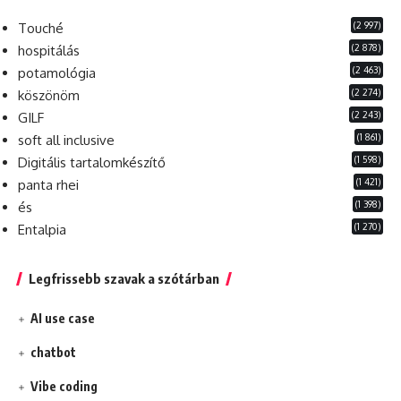
(2 997)
Touché
(2 878)
hospitálás
(2 463)
potamológia
(2 274)
köszönöm
(2 243)
GILF
(1 861)
soft all inclusive
(1 598)
Digitális tartalomkészítő
(1 421)
panta rhei
(1 398)
és
(1 270)
Entalpia
Legfrissebb szavak a szótárban
AI use case
chatbot
Vibe coding