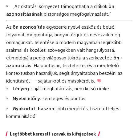
„Az oktatási környezet támogathatja a diákok
ön
azonosításának
biztonságos megfogalmazását.”
Az
ön azonosítás
egyszerre nyelvi eszköz és belső
folyamat: megmutatja, hogyan értjük és nevezzük meg
önmagunkat. Jelentése a modern magyarban leginkább
szakmai és közéleti szövegekben vált hangsúlyossá,
etimológiája pedig világosan tükrözi a szerkezetet:
ön
+
azonosítás
. Ha pontosan, tisztelettel és a megfelelő
kontextusban használjuk, segít árnyaltabban beszélni az
identitásról — sajátunkról és másokéról is.
Lényeg:
saját meghatározás, nem külső címke
Nyelvi előny:
semleges és pontos
Gyakorlati haszon:
jobb megértés, tiszteletteljes
kommunikáció
Legtöbbet keresett szavak és kifejezések