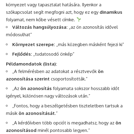
környezet vagy tapasztalat hatására. Ilyenkor a
szókapcsolat segít megfogni azt, hogy ez egy
dinamikus
folyamat, nem kőbe vésett címke.
Változás hangsúlyozása:
„az ön azonosítás idővel
módosulhat”
Környezet szerepe:
„más közegben másként fejezi ki”
Fejlődés:
„tudatosodó önkép”
Példamondatok (lista):
„A felmérésben az adatokat a résztvevők
ön
azonosítása szerint
csoportosították.”
„Az
ön azonosítás
folyamata sokszor hosszabb időt
igényel, különösen nagy változások után.”
„Fontos, hogy a beszélgetésben tiszteletben tartsuk a
másik
ön azonosítását
.”
„A kérdőívben több opciót is megadhatsz, hogy az
ön
azonosításod
minél pontosabb legyen.”