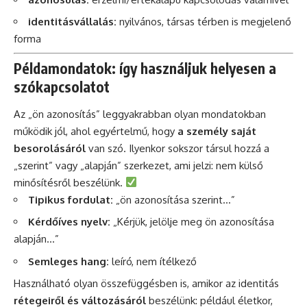
identitásvállalás:
nyilvános, társas térben is megjelenő
forma
Példamondatok: így használjuk helyesen a
szókapcsolatot
Az „ön azonosítás” leggyakrabban olyan mondatokban
működik jól, ahol egyértelmű, hogy
a személy saját
besorolásáról
van szó. Ilyenkor sokszor társul hozzá a
„szerint” vagy „alapján” szerkezet, ami jelzi: nem külső
minősítésről beszélünk.
Tipikus fordulat:
„ön azonosítása szerint…”
Kérdőíves nyelv:
„Kérjük, jelölje meg ön azonosítása
alapján…”
Semleges hang:
leíró, nem ítélkező
Használható olyan összefüggésben is, amikor az identitás
rétegeiről és változásáról
beszélünk: például életkor,