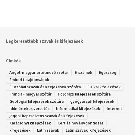
Legkeresettebb szavak és kifejezések
Címkék
Angol-magyar értelmező szótár
E-számok
Egészség
Emberi tulajdonságok
Filozófiai szavak és kifejezések szótára
Fizikai kifejezések
Francia - magyar szótár
Földrajzi kifejezések szótára
Geológiai kifejezések szótára
gyógyászati kifejezések
Időmértékes verselés
Informatikai kifejezések
Internet
Joggal kapcsolatos szavak és kifejezések
Karácsonyi kifejezések
Kert és növénygondozás
kifejezések
Latin szavak
Latin szavak, kifejezések