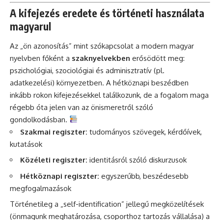
A kifejezés eredete és történeti használata
magyarul
Az „ön azonosítás” mint szókapcsolat a modern magyar
nyelvben főként a
szaknyelvekben
erősödött meg:
pszichológiai, szociológiai és adminisztratív (pl.
adatkezelési) környezetben. A hétköznapi beszédben
inkább rokon kifejezésekkel találkozunk, de a fogalom maga
régebb óta jelen van az önismeretről szóló
gondolkodásban.
Szakmai regiszter:
tudományos szövegek, kérdőívek,
kutatások
Közéleti regiszter:
identitásról szóló diskurzusok
Hétköznapi regiszter:
egyszerűbb, beszédesebb
megfogalmazások
Történetileg a „self-identification” jellegű megközelítések
(önmagunk meghatározása, csoporthoz tartozás vállalása) a