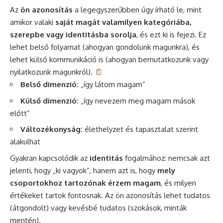
Az
ön azonosítás
a legegyszerűbben úgy írható le, mint
amikor valaki
saját magát valamilyen kategóriába,
szerepbe vagy identitásba sorolja
, és ezt ki is fejezi. Ez
lehet belső folyamat (ahogyan gondolunk magunkra), és
lehet külső kommunikáció is (ahogyan bemutatkozunk vagy
nyilatkozunk magunkról).
Belső dimenzió:
„így látom magam”
Külső dimenzió:
„így nevezem meg magam mások
előtt”
Változékonyság:
élethelyzet és tapasztalat szerint
alakulhat
Gyakran kapcsolódik az
identitás
fogalmához: nemcsak azt
jelenti, hogy „ki vagyok”, hanem azt is, hogy
mely
csoportokhoz tartozónak érzem magam
, és milyen
értékeket tartok fontosnak. Az ön azonosítás lehet tudatos
(átgondolt) vagy kevésbé tudatos (szokások, minták
mentén).