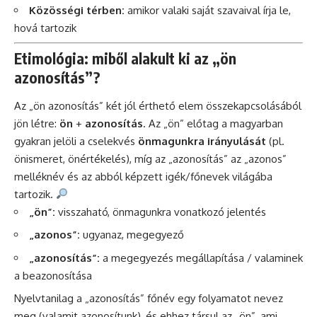
Közösségi térben:
amikor valaki saját szavaival írja le,
hová tartozik
Etimológia: miből alakult ki az „ön
azonosítás”?
Az „ön azonosítás” két jól érthető elem összekapcsolásából
jön létre:
ön
+
azonosítás
. Az „ön” előtag a magyarban
gyakran jelöli a cselekvés
önmagunkra irányulását
(pl.
önismeret, önértékelés), míg az „azonosítás” az „azonos”
melléknév és az abból képzett igék/főnevek világába
tartozik.
„ön”:
visszaható, önmagunkra vonatkozó jelentés
„azonos”:
ugyanaz, megegyező
„azonosítás”:
a megegyezés megállapítása / valaminek
a beazonosítása
Nyelvtanilag a „azonosítás” főnév egy folyamatot nevez
meg (valamit azonosítunk), és ehhez társul az „ön”, ami