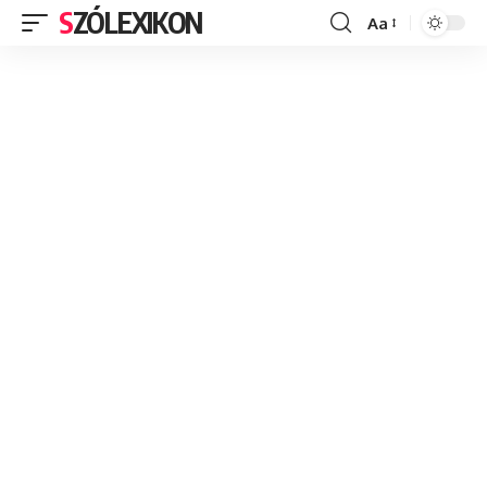
SZÓLEXIKON
Aa
Font
Resizer