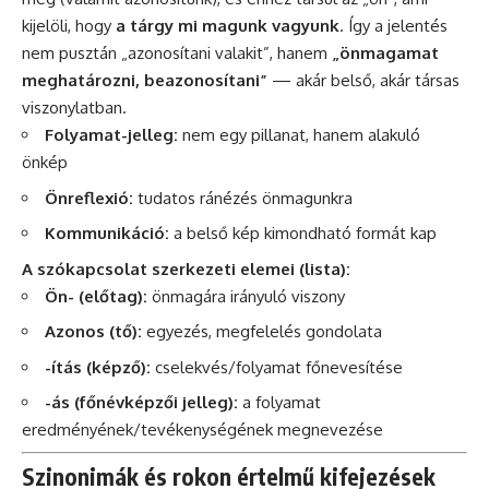
kijelöli, hogy
a tárgy mi magunk vagyunk
. Így a jelentés
nem pusztán „azonosítani valakit”, hanem
„önmagamat
meghatározni, beazonosítani”
— akár belső, akár társas
viszonylatban.
Folyamat-jelleg:
nem egy pillanat, hanem alakuló
önkép
Önreflexió:
tudatos ránézés önmagunkra
Kommunikáció:
a belső kép kimondható formát kap
A szókapcsolat szerkezeti elemei (lista):
Ön- (előtag):
önmagára irányuló viszony
Azonos (tő):
egyezés, megfelelés gondolata
-ítás (képző):
cselekvés/folyamat főnevesítése
-ás (főnévképzői jelleg):
a folyamat
eredményének/tevékenységének megnevezése
Szinonimák és rokon értelmű kifejezések