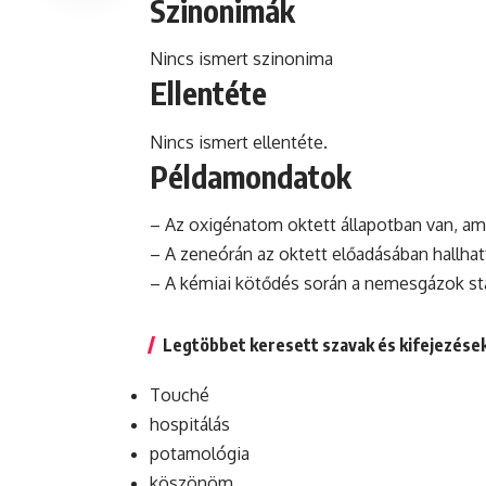
Szinonimák
Nincs ismert szinonima
Ellentéte
Nincs ismert ellentéte.
Példamondatok
– Az oxigénatom oktett állapotban van, ami
– A zeneórán az oktett előadásában hallha
– A kémiai kötődés során a nemesgázok sta
Legtöbbet keresett szavak és kifejezése
Touché
hospitálás
potamológia
köszönöm