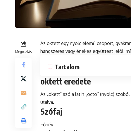
Az oktett egy nyolc elemű csoport, gyakra
hangszeres vagy énekes együttest jelöl, mí
Megosztás
Tartalom
oktett eredete
Az „okett” szó a
latin
„octo” (nyolc) szóból
utalva.
Szófaj
Főnév.