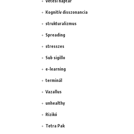
Vetési naptár
Kognitív disszonancia
strukturalizmus
Spreading
stresszes
Sub sigillo
e-learning
terminál
Vazallus
unhealthy
Rizikó
Tetra Pak