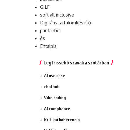
GILF
soft all inclusive
Digitális tartalomkészítő
panta rhei
és
Entalpia
Legfrissebb szavak a szótárban
AI use case
chatbot
Vibe coding
AI compliance
Kritikai koherencia