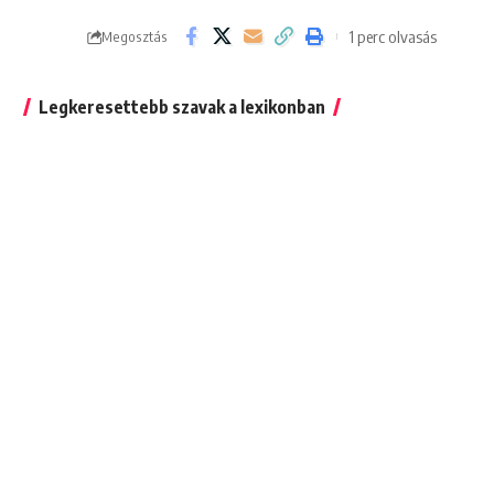
1 perc olvasás
Megosztás
Legkeresettebb szavak a lexikonban