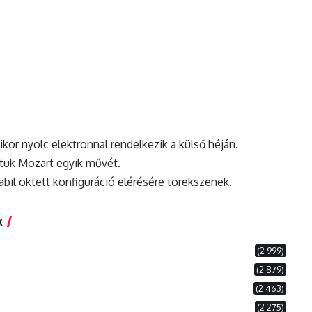
kor nyolc elektronnal rendelkezik a külső héján.
ttuk Mozart egyik művét.
bil oktett konfiguráció elérésére törekszenek.
k
(2 999)
(2 879)
(2 463)
(2 275)