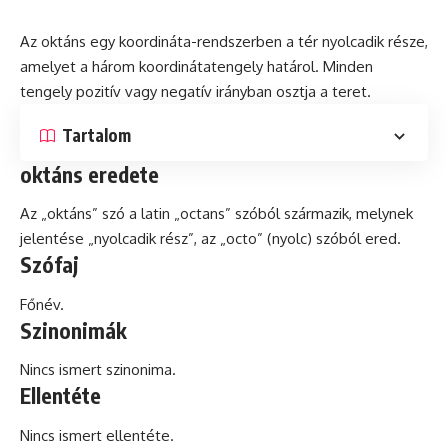
Az oktáns egy
koordináta
-rendszerben a tér nyolcadik része,
amelyet a három koordinátatengely határol. Minden
tengely pozitív vagy
negatív
irányban osztja a teret.
Tartalom
oktáns eredete
Az „oktáns” szó a
latin
„octans” szóból származik, melynek
jelentése „nyolcadik rész”, az „octo” (nyolc) szóból ered.
Szófaj
Főnév.
Szinonimák
Nincs ismert szinonima.
Ellentéte
Nincs ismert ellentéte.