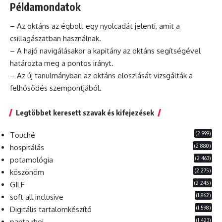
Példamondatok
– Az oktáns az égbolt egy nyolcadát jelenti, amit a
csillagászatban használnak.
– A hajó navigálásakor a kapitány az oktáns segítségével
határozta meg a pontos irányt.
– Az új tanulmányban az oktáns eloszlását vizsgálták a
felhősödés szempontjából.
Legtöbbet keresett szavak és kifejezések
(2 999)
Touché
(2 880)
hospitálás
(2 463)
potamológia
(2 275)
köszönöm
(2 245)
GILF
(1 862)
soft all inclusive
(1 598)
Digitális tartalomkészítő
(1 423)
panta rhei