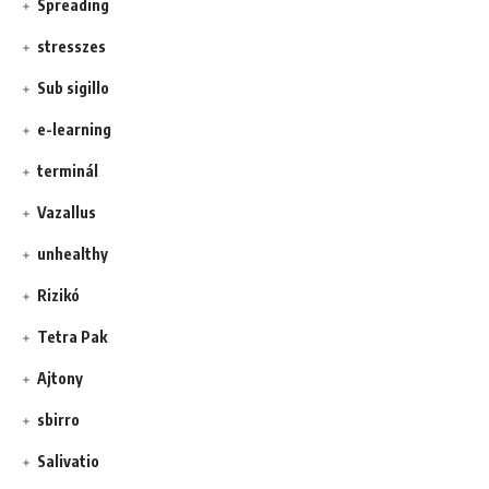
Spreading
stresszes
Sub sigillo
e-learning
terminál
Vazallus
unhealthy
Rizikó
Tetra Pak
Ajtony
sbirro
Salivatio