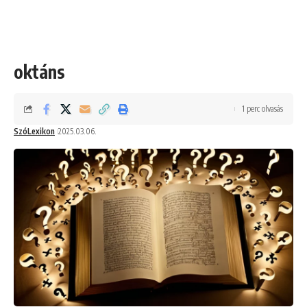
oktáns
1 perc olvasás
SzóLexikon
2025.03.06.