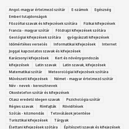
Angol-magyar értelmező szótár
E-számok
Egészség
Emberi tulajdonságok
Filozófiai szavak és kifejezések szótára
Fizikai kifejezések
Francia - magyar szótár
Földrajzi kifejezések szótára
Geológiai kifejezések szótára
gyógyászati kifejezések
Időmértékes verselés
Informatikai kifejezések
Internet
Joggal kapcsolatos szavak és kifejezések
Karácsonyi kifejezések
Kert és növénygondozás
kifejezések
Latin szavak
Latin szavak, kifejezések
Matematikai szótár
Meteorológiai kifejezések szótára
Művészeti kifejezések
Német - magyar értelmező szótár
Név - nevek - keresztnevek
Okostelefon szótár és kifejezések
Olasz eredetű idegen szavak
Ps‮gólohciz‬ia s‮átóz‬r
Régies szavak
Rímfajták
Rövidítések
Szólás - közmondás
Tetoválások jelentése
Turisztikai kifejezések
Tárgyak
Élettani kifejezések szótára
Építészeti szavak és kifejezések