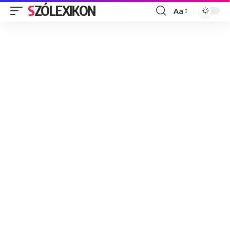
SZÓLEXIKON
Aa
Font
Resizer