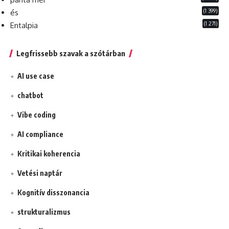
(1 399)
és
(1 271)
Entalpia
Legfrissebb szavak a szótárban
AI use case
chatbot
Vibe coding
AI compliance
Kritikai koherencia
Vetési naptár
Kognitív disszonancia
strukturalizmus