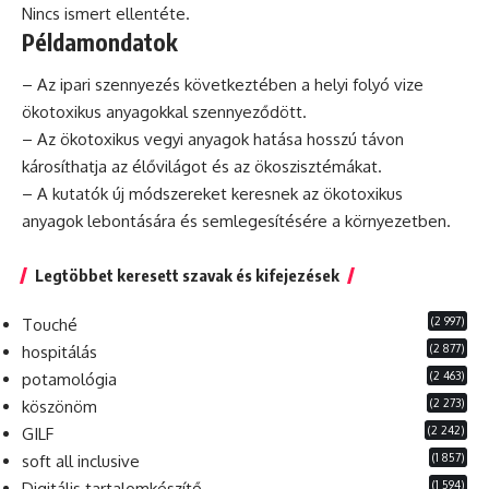
Nincs ismert ellentéte.
Példamondatok
– Az ipari szennyezés következtében a helyi folyó vize
ökotoxikus anyagokkal szennyeződött.
– Az ökotoxikus vegyi anyagok hatása hosszú távon
károsíthatja az élővilágot és az ökoszisztémákat.
– A kutatók új módszereket keresnek az ökotoxikus
anyagok lebontására és semlegesítésére a környezetben.
Legtöbbet keresett szavak és kifejezések
(2 997)
Touché
(2 877)
hospitálás
(2 463)
potamológia
(2 273)
köszönöm
(2 242)
GILF
(1 857)
soft all inclusive
(1 594)
Digitális tartalomkészítő