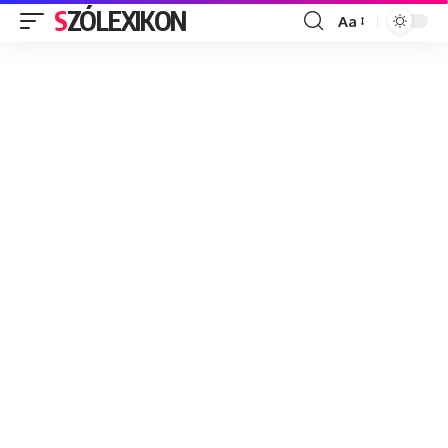
SZÓLEXIKON
Aa
Font
Resizer