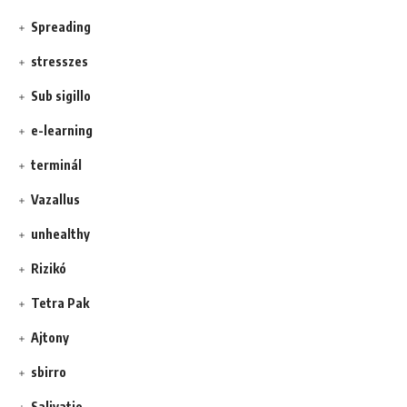
Spreading
stresszes
Sub sigillo
e-learning
terminál
Vazallus
unhealthy
Rizikó
Tetra Pak
Ajtony
sbirro
Salivatio