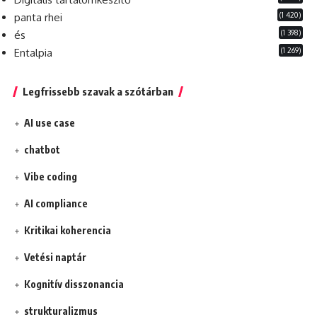
(1 420)
panta rhei
(1 398)
és
(1 269)
Entalpia
Legfrissebb szavak a szótárban
AI use case
chatbot
Vibe coding
AI compliance
Kritikai koherencia
Vetési naptár
Kognitív disszonancia
strukturalizmus