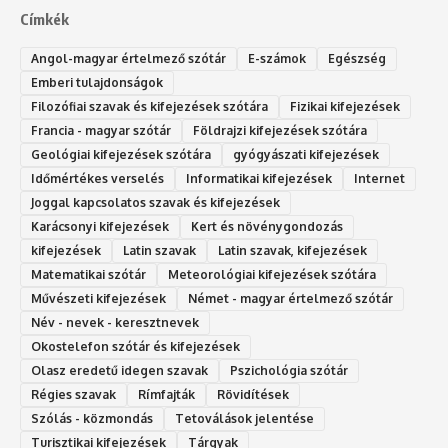
Címkék
Angol-magyar értelmező szótár
E-számok
Egészség
Emberi tulajdonságok
Filozófiai szavak és kifejezések szótára
Fizikai kifejezések
Francia - magyar szótár
Földrajzi kifejezések szótára
Geológiai kifejezések szótára
gyógyászati kifejezések
Időmértékes verselés
Informatikai kifejezések
Internet
Joggal kapcsolatos szavak és kifejezések
Karácsonyi kifejezések
Kert és növénygondozás
kifejezések
Latin szavak
Latin szavak, kifejezések
Matematikai szótár
Meteorológiai kifejezések szótára
Művészeti kifejezések
Német - magyar értelmező szótár
Név - nevek - keresztnevek
Okostelefon szótár és kifejezések
Olasz eredetű idegen szavak
Ps‮gólohciz‬ia s‮átóz‬r
Régies szavak
Rímfajták
Rövidítések
Szólás - közmondás
Tetoválások jelentése
Turisztikai kifejezések
Tárgyak