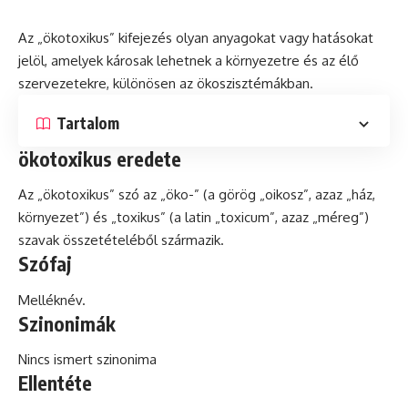
Az „ökotoxikus” kifejezés olyan anyagokat vagy hatásokat
jelöl, amelyek károsak lehetnek a környezetre és az élő
szervezetekre, különösen az ökoszisztémákban.
Tartalom
ökotoxikus eredete
Az „ökotoxikus” szó az „öko-” (a görög „oikosz”, azaz „ház,
környezet”) és „toxikus” (a
latin
„toxicum”, azaz „méreg”)
szavak összetételéből származik.
Szófaj
Melléknév.
Szinonimák
Nincs ismert szinonima
Ellentéte