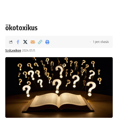
ökotoxikus
1 perc olvasás
SzóLexikon
2024.05.11.