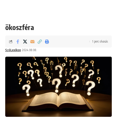
ökoszféra
1 perc olvasás
SzóLexikon
2024.08.08.