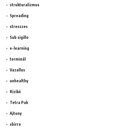
strukturalizmus
Spreading
stresszes
Sub sigillo
e-learning
terminál
Vazallus
unhealthy
Rizikó
Tetra Pak
Ajtony
sbirro