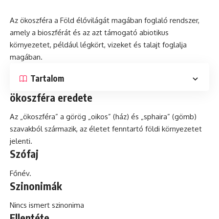
Az ökoszféra a Föld élővilágát magában foglaló rendszer,
amely a bioszférát és az azt támogató
abiotikus
környezetet, például légkört, vizeket és talajt foglalja
magában.
Tartalom
ökoszféra eredete
Az „ökoszféra” a görög „oikos” (ház) és „sphaira” (gömb)
szavakból származik, az életet fenntartó földi környezetet
jelenti.
Szófaj
Főnév.
Szinonimák
Nincs ismert szinonima
Ellentéte