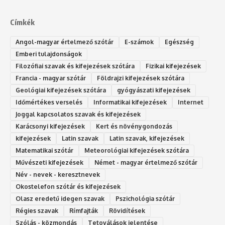
Címkék
Angol-magyar értelmező szótár
E-számok
Egészség
Emberi tulajdonságok
Filozófiai szavak és kifejezések szótára
Fizikai kifejezések
Francia - magyar szótár
Földrajzi kifejezések szótára
Geológiai kifejezések szótára
gyógyászati kifejezések
Időmértékes verselés
Informatikai kifejezések
Internet
Joggal kapcsolatos szavak és kifejezések
Karácsonyi kifejezések
Kert és növénygondozás
kifejezések
Latin szavak
Latin szavak, kifejezések
Matematikai szótár
Meteorológiai kifejezések szótára
Művészeti kifejezések
Német - magyar értelmező szótár
Név - nevek - keresztnevek
Okostelefon szótár és kifejezések
Olasz eredetű idegen szavak
Ps‮gólohciz‬ia s‮átóz‬r
Régies szavak
Rímfajták
Rövidítések
Szólás - közmondás
Tetoválások jelentése