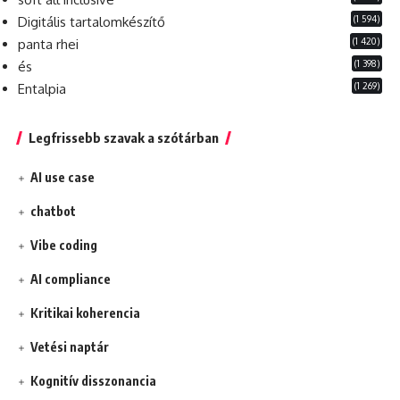
(1 594)
Digitális tartalomkészítő
(1 420)
panta rhei
(1 398)
és
(1 269)
Entalpia
Legfrissebb szavak a szótárban
AI use case
chatbot
Vibe coding
AI compliance
Kritikai koherencia
Vetési naptár
Kognitív disszonancia