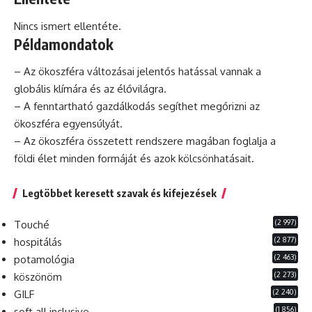
Nincs ismert ellentéte.
Példamondatok
– Az ökoszféra változásai jelentős hatással vannak a
globális
klímára és az élővilágra.
– A fenntartható gazdálkodás segíthet megőrizni az
ökoszféra egyensúlyát.
– Az ökoszféra összetett rendszere magában foglalja a
földi élet minden formáját és azok kölcsönhatásait.
Legtöbbet keresett szavak és kifejezések
(2 997)
Touché
(2 877)
hospitálás
(2 463)
potamológia
(2 273)
köszönöm
(2 240)
GILF
(1 856)
soft all inclusive