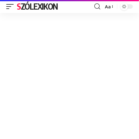
SZÓLEXIKON
Aa
Font
Resizer