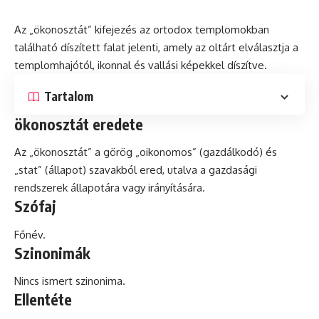
Az „ökonosztát” kifejezés az ortodox templomokban
található díszített falat jelenti, amely az oltárt elválasztja a
templomhajótól, ikonnal
és
vallási képekkel díszítve.
Tartalom
ökonosztát eredete
Az „ökonosztát” a görög „oikonomos” (gazdálkodó) és
„stat” (állapot) szavakból ered, utalva a gazdasági
rendszerek állapotára vagy irányítására.
Szófaj
Főnév.
Szinonimák
Nincs ismert szinonima.
Ellentéte