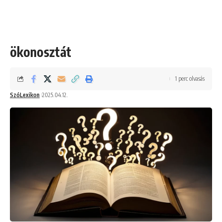
ökonosztát
1 perc olvasás
SzóLexikon
2025.04.12.