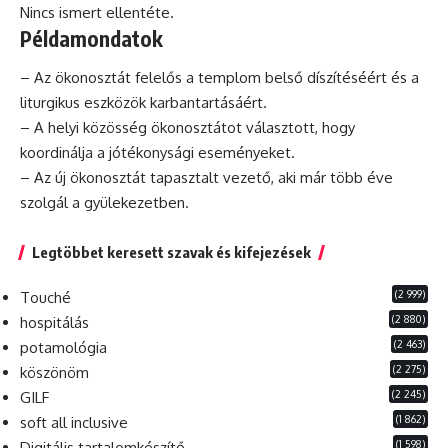
Nincs ismert ellentéte.
Példamondatok
– Az ökonosztát felelős a templom belső díszítéséért és a
liturgikus
eszközök karbantartásáért.
– A helyi közösség ökonosztátot választott, hogy
koordinálja a jótékonysági eseményeket.
– Az új ökonosztát tapasztalt vezető, aki már több éve
szolgál a gyülekezetben.
Legtöbbet keresett szavak és kifejezések
(2 999)
Touché
(2 880)
hospitálás
(2 463)
potamológia
(2 275)
köszönöm
(2 245)
GILF
(1 862)
soft all inclusive
(1 598)
Digitális tartalomkészítő