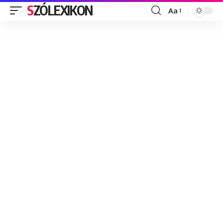
SZÓLEXIKON
Aa
Font
Resizer