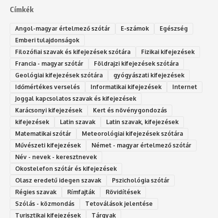
Címkék
Angol-magyar értelmező szótár
E-számok
Egészség
Emberi tulajdonságok
Filozófiai szavak és kifejezések szótára
Fizikai kifejezések
Francia - magyar szótár
Földrajzi kifejezések szótára
Geológiai kifejezések szótára
gyógyászati kifejezések
Időmértékes verselés
Informatikai kifejezések
Internet
Joggal kapcsolatos szavak és kifejezések
Karácsonyi kifejezések
Kert és növénygondozás
kifejezések
Latin szavak
Latin szavak, kifejezések
Matematikai szótár
Meteorológiai kifejezések szótára
Művészeti kifejezések
Német - magyar értelmező szótár
Név - nevek - keresztnevek
Okostelefon szótár és kifejezések
Olasz eredetű idegen szavak
Ps‮gólohciz‬ia s‮átóz‬r
Régies szavak
Rímfajták
Rövidítések
Szólás - közmondás
Tetoválások jelentése
Turisztikai kifejezések
Tárgyak