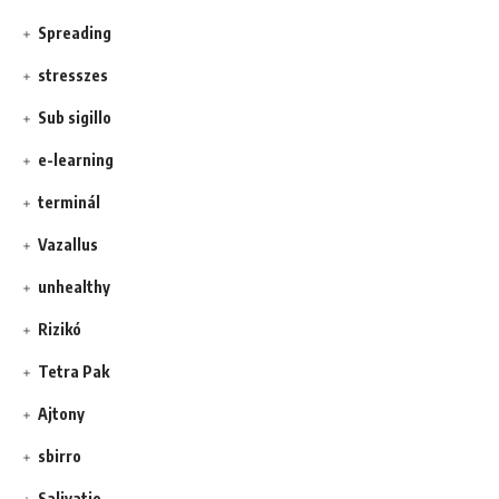
Spreading
stresszes
Sub sigillo
e-learning
terminál
Vazallus
unhealthy
Rizikó
Tetra Pak
Ajtony
sbirro
Salivatio