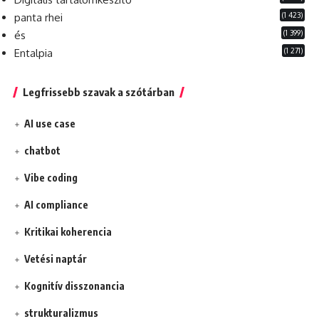
(1 423)
panta rhei
(1 399)
és
(1 271)
Entalpia
Legfrissebb szavak a szótárban
AI use case
chatbot
Vibe coding
AI compliance
Kritikai koherencia
Vetési naptár
Kognitív disszonancia
strukturalizmus