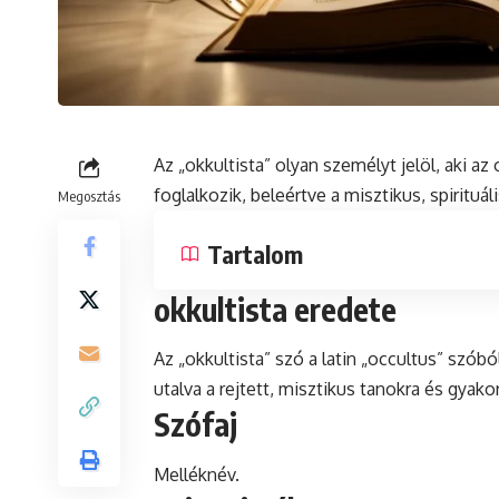
Az „okkultista” olyan személyt jelöl, aki 
foglalkozik, beleértve a misztikus, spirituál
Megosztás
Tartalom
okkultista eredete
Az „okkultista” szó a
latin
„occultus” szóból 
utalva a rejtett, misztikus tanokra és gyakor
Szófaj
Melléknév.