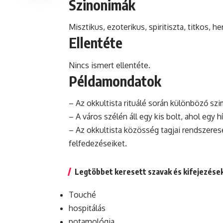
Szinonimák
Misztikus, ezoterikus, spiritiszta, titkos, h
Ellentéte
Nincs ismert ellentéte.
Példamondatok
– Az okkultista rituálé során különböző sz
– A város szélén áll egy kis bolt, ahol egy h
– Az okkultista közösség tagjai rendszeres
felfedezéseiket.
Legtöbbet keresett szavak és kifejezése
Touché
hospitálás
potamológia