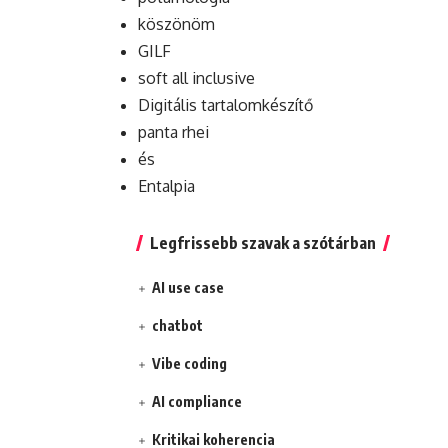
köszönöm
GILF
soft all inclusive
Digitális tartalomkészítő
panta rhei
és
Entalpia
Legfrissebb szavak a szótárban
AI use case
chatbot
Vibe coding
AI compliance
Kritikai koherencia