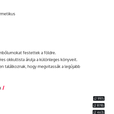
ermetikus
imbólumokat festettek a földre.
íres okkultista árulja a különleges könyveit.
en találkoznak, hogy megvitassák a legújabb
k
(2 997)
(2 878)
(2 463)