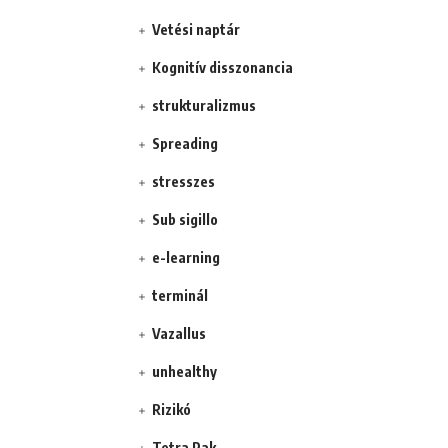
Vetési naptár
Kognitív disszonancia
strukturalizmus
Spreading
stresszes
Sub sigillo
e-learning
terminál
Vazallus
unhealthy
Rizikó
Tetra Pak