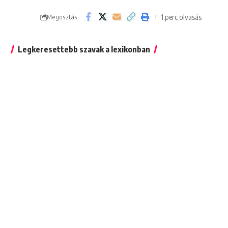
1 perc olvasás
Megosztás
Legkeresettebb szavak a lexikonban