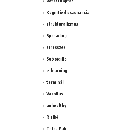
Vetési naptár
Kognitív disszonancia
strukturalizmus
Spreading
stresszes
Sub sigillo
e-learning
terminál
Vazallus
unhealthy
Rizikó
Tetra Pak