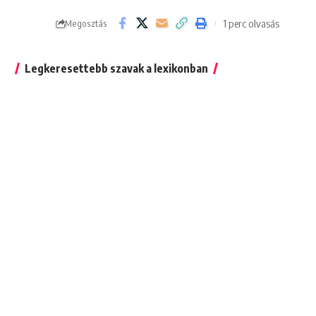
1 perc olvasás
Megosztás
Legkeresettebb szavak a lexikonban