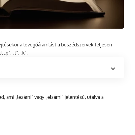
ejtésekor a levegőáramlást a beszédszervek teljesen
 „p”, „t”, „k”.
, ami „lezárni” vagy „elzárni” jelentésű, utalva a