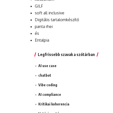
GILF
soft all inclusive
Digitális tartalomkészítő
panta rhei
és
Entalpia
Legfrissebb szavak a szótárban
AI use case
chatbot
Vibe coding
AI compliance
Kritikai koherencia