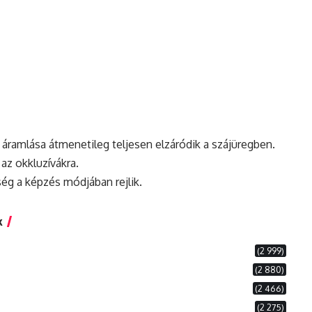
áramlása átmenetileg teljesen elzáródik a szájüregben.
 az okkluzívákra.
ség
a képzés módjában rejlik.
k
(2 999)
(2 880)
(2 466)
(2 275)