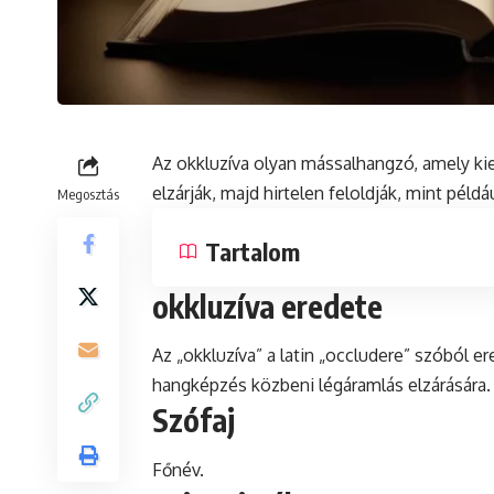
Az okkluzíva olyan mássalhangzó, amely ki
elzárják, majd hirtelen feloldják, mint például
Megosztás
Tartalom
okkluzíva eredete
Az „okkluzíva” a
latin
„occludere” szóból ered
hangképzés közbeni légáramlás elzárására.
Szófaj
Főnév.