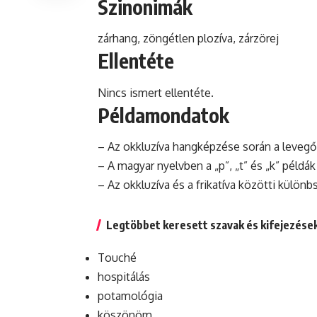
Szinonimák
zárhang, zöngétlen
plozíva
, zárzörej
Ellentéte
Nincs ismert ellentéte.
Példamondatok
– Az okkluzíva hangképzése során a levegő 
– A magyar nyelvben a „p”, „t”
és
„k” példák
– Az okkluzíva és a
frikatíva
közötti
különb
Legtöbbet keresett szavak és kifejezése
Touché
hospitálás
potamológia
köszönöm