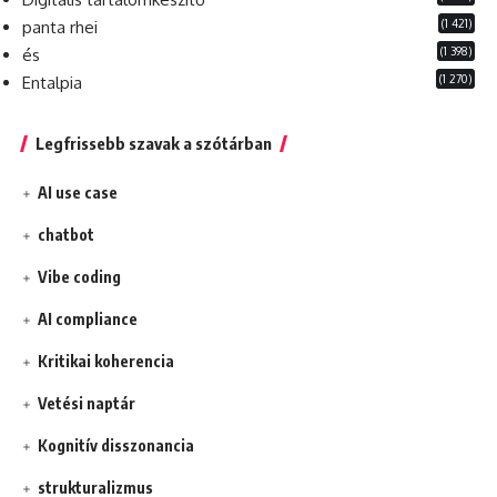
(1 421)
panta rhei
(1 398)
és
(1 270)
Entalpia
Legfrissebb szavak a szótárban
AI use case
chatbot
Vibe coding
AI compliance
Kritikai koherencia
Vetési naptár
Kognitív disszonancia
strukturalizmus