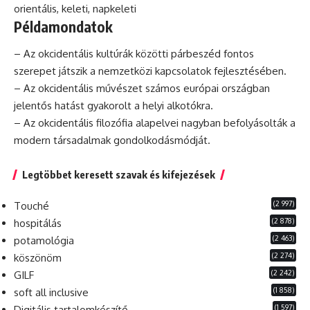
orientális
, keleti, napkeleti
Példamondatok
– Az okcidentális kultúrák közötti párbeszéd fontos
szerepet játszik a nemzetközi kapcsolatok fejlesztésében.
– Az okcidentális művészet számos európai országban
jelentős hatást gyakorolt a helyi alkotókra.
– Az okcidentális
filozófia
alapelvei nagyban befolyásolták a
modern társadalmak gondolkodásmódját.
Legtöbbet keresett szavak és kifejezések
(2 997)
Touché
(2 878)
hospitálás
(2 463)
potamológia
(2 274)
köszönöm
(2 242)
GILF
(1 858)
soft all inclusive
(1 597)
Digitális tartalomkészítő