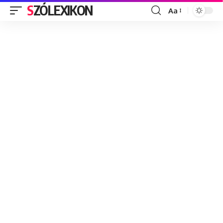
SZÓLEXIKON
Aa
Font
Resizer