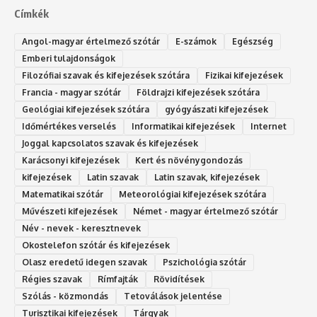
Címkék
Angol-magyar értelmező szótár
E-számok
Egészség
Emberi tulajdonságok
Filozófiai szavak és kifejezések szótára
Fizikai kifejezések
Francia - magyar szótár
Földrajzi kifejezések szótára
Geológiai kifejezések szótára
gyógyászati kifejezések
Időmértékes verselés
Informatikai kifejezések
Internet
Joggal kapcsolatos szavak és kifejezések
Karácsonyi kifejezések
Kert és növénygondozás
kifejezések
Latin szavak
Latin szavak, kifejezések
Matematikai szótár
Meteorológiai kifejezések szótára
Művészeti kifejezések
Német - magyar értelmező szótár
Név - nevek - keresztnevek
Okostelefon szótár és kifejezések
Olasz eredetű idegen szavak
Ps‮gólohciz‬ia s‮átóz‬r
Régies szavak
Rímfajták
Rövidítések
Szólás - közmondás
Tetoválások jelentése
Turisztikai kifejezések
Tárgyak