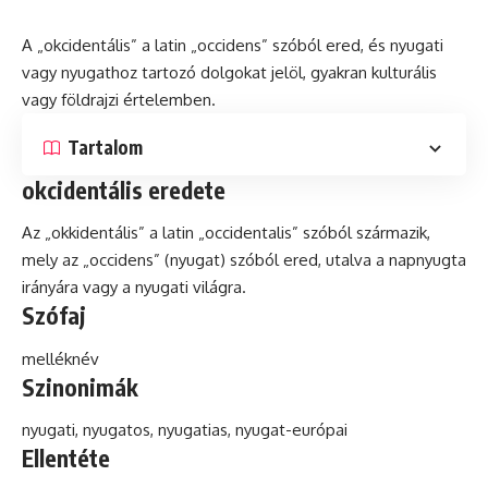
A „okcidentális” a
latin
„occidens” szóból ered,
és
nyugati
vagy nyugathoz tartozó dolgokat jelöl, gyakran
kulturális
vagy földrajzi értelemben.
Tartalom
okcidentális eredete
Az „okkidentális” a latin „occidentalis” szóból származik,
mely az „occidens” (nyugat) szóból ered, utalva a napnyugta
irányára vagy a nyugati világra.
Szófaj
melléknév
Szinonimák
nyugati, nyugatos, nyugatias, nyugat-európai
Ellentéte