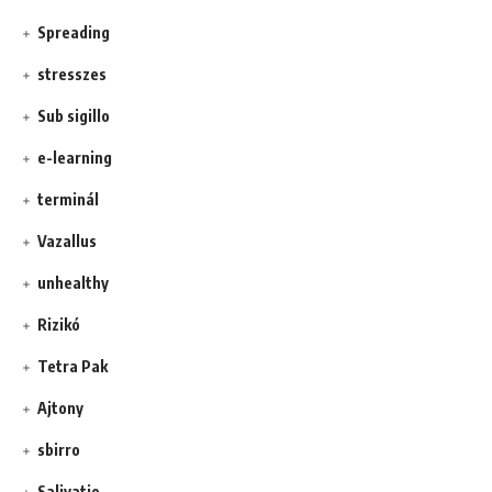
Spreading
stresszes
Sub sigillo
e-learning
terminál
Vazallus
unhealthy
Rizikó
Tetra Pak
Ajtony
sbirro
Salivatio