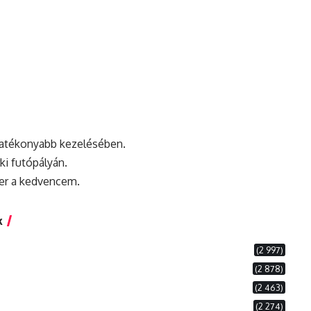
hatékonyabb kezelésében.
ki futópályán.
er
a kedvencem.
k
(2 997)
(2 878)
(2 463)
(2 274)