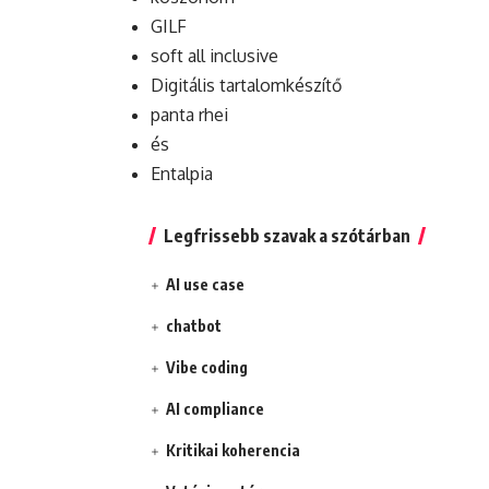
GILF
soft all inclusive
Digitális tartalomkészítő
panta rhei
és
Entalpia
Legfrissebb szavak a szótárban
AI use case
chatbot
Vibe coding
AI compliance
Kritikai koherencia