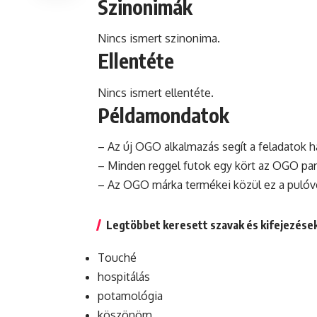
Szinonimák
Nincs ismert szinonima.
Ellentéte
Nincs ismert ellentéte.
Példamondatok
– Az új OGO alkalmazás segít a feladatok 
– Minden reggel futok egy kört az OGO par
– Az OGO
márka
termékei közül ez a
pulóv
Legtöbbet keresett szavak és kifejezése
Touché
hospitálás
potamológia
köszönöm