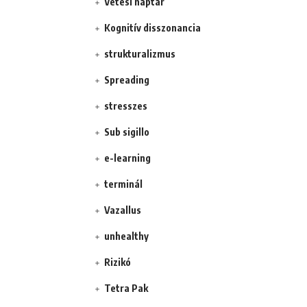
Vetési naptár
Kognitív disszonancia
strukturalizmus
Spreading
stresszes
Sub sigillo
e-learning
terminál
Vazallus
unhealthy
Rizikó
Tetra Pak