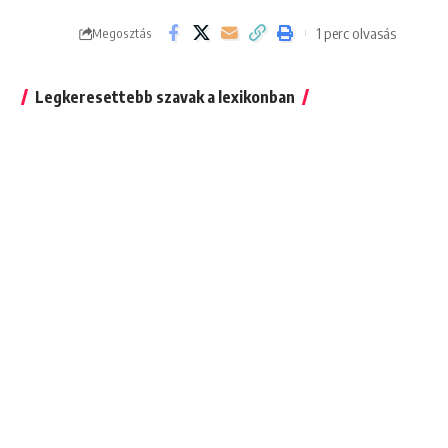
1 perc olvasás
Megosztás
Legkeresettebb szavak a lexikonban