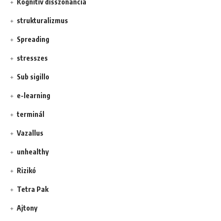
Kognitív disszonancia
strukturalizmus
Spreading
stresszes
Sub sigillo
e-learning
terminál
Vazallus
unhealthy
Rizikó
Tetra Pak
Ajtony