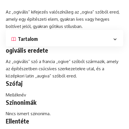
Az „ogivális” kifejezés valószínűleg az „ogiva” szóból ered,
amely egy építészeti elem, gyakran íves vagy hegyes
boltívet jelöl, gyakran gótikus stílusban.
Tartalom
ogivális eredete
Az „ogivális” szó a francia „ogive” szóból származik, amely
az építészetben csúcsíves szerkezetekre utal,
és
a
középkori
latin
„augiva” szóból ered.
Szófaj
Melléknév
Szinonimák
Nincs ismert szinonima.
Ellentéte