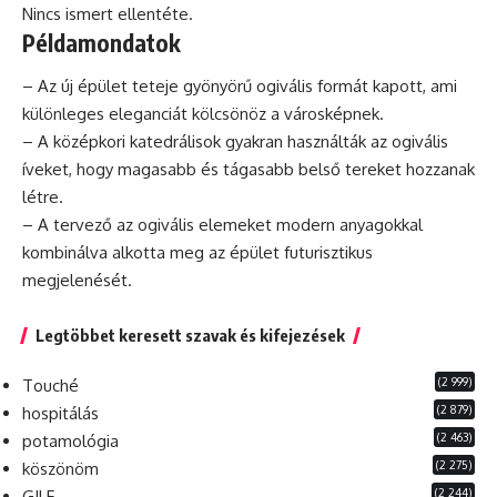
Nincs ismert ellentéte.
Példamondatok
– Az új épület teteje gyönyörű ogivális
formát
kapott, ami
különleges eleganciát kölcsönöz a városképnek.
– A középkori katedrálisok gyakran használták az ogivális
íveket, hogy magasabb és tágasabb belső tereket hozzanak
létre.
– A tervező az ogivális elemeket modern anyagokkal
kombinálva alkotta meg az épület futurisztikus
megjelenését.
Legtöbbet keresett szavak és kifejezések
(2 999)
Touché
(2 879)
hospitálás
(2 463)
potamológia
(2 275)
köszönöm
(2 244)
GILF