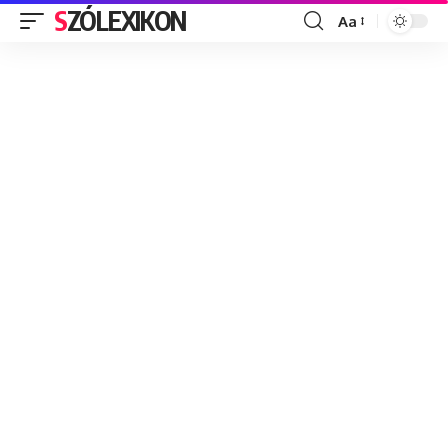
SZÓLEXIKON
Aa
Font
Resizer