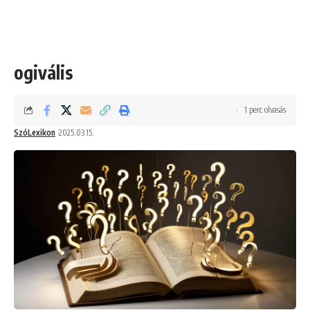
ogivális
1 perc olvasás
SzóLexikon
2025.03.15.