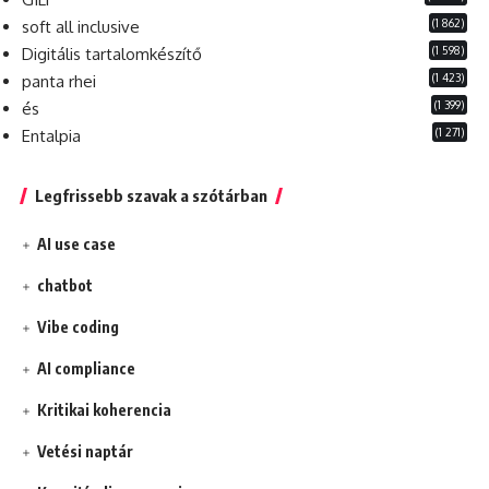
(1 862)
soft all inclusive
(1 598)
Digitális tartalomkészítő
(1 423)
panta rhei
(1 399)
és
(1 271)
Entalpia
Legfrissebb szavak a szótárban
AI use case
chatbot
Vibe coding
AI compliance
Kritikai koherencia
Vetési naptár