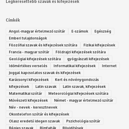
Legkeresettebb szavak és kifejezések
Címkék
Angol-magyar értelmező szótár
E-számok
Egészség
Emberi tulajdonságok
Filozófiai szavak és kifejezések szótára
Fizikai kifejezések
Francia - magyar szótár
Földrajzi kifejezések szótára
Geológiai kifejezések szótára
gyógyászati kifejezések
Időmértékes verselés
Informatikai kifejezések
Internet
Joggal kapcsolatos szavak és kifejezések
Karácsonyi kifejezések
Kert és növénygondozás
kifejezések
Latin szavak
Latin szavak, kifejezések
Matematikai szótár
Meteorológiai kifejezések szótára
Művészeti kifejezések
Német - magyar értelmező szótár
Név - nevek - keresztnevek
Okostelefon szótár és kifejezések
Olasz eredetű idegen szavak
Ps‮gólohciz‬ia s‮átóz‬r
Régies szavak
Rímfajták
Rövidítések