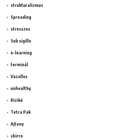
strukturalizmus
Spreading
stresszes
Sub sigillo
e-learning
terminál
Vazallus
unhealthy
Rizikó
Tetra Pak
Ajtony
sbirro