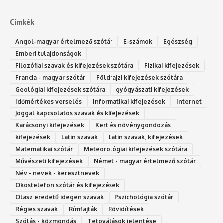
Címkék
Angol-magyar értelmező szótár
E-számok
Egészség
Emberi tulajdonságok
Filozófiai szavak és kifejezések szótára
Fizikai kifejezések
Francia - magyar szótár
Földrajzi kifejezések szótára
Geológiai kifejezések szótára
gyógyászati kifejezések
Időmértékes verselés
Informatikai kifejezések
Internet
Joggal kapcsolatos szavak és kifejezések
Karácsonyi kifejezések
Kert és növénygondozás
kifejezések
Latin szavak
Latin szavak, kifejezések
Matematikai szótár
Meteorológiai kifejezések szótára
Művészeti kifejezések
Német - magyar értelmező szótár
Név - nevek - keresztnevek
Okostelefon szótár és kifejezések
Olasz eredetű idegen szavak
Ps‮gólohciz‬ia s‮átóz‬r
Régies szavak
Rímfajták
Rövidítések
Szólás - közmondás
Tetoválások jelentése