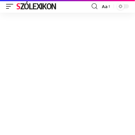
SZÓLEXIKON
Aa
Font
Resizer