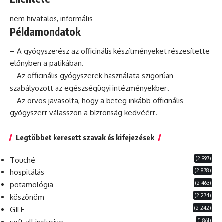
nem hivatalos,
informális
Példamondatok
– A gyógyszerész az officinális készítményeket részesítette
előnyben a patikában.
– Az officinális gyógyszerek használata szigorúan
szabályozott az egészségügyi intézményekben.
– Az orvos javasolta, hogy a beteg inkább officinális
gyógyszert válasszon a biztonság kedvéért.
Legtöbbet keresett szavak és kifejezések
(2 997)
Touché
(2 878)
hospitálás
(2 463)
potamológia
(2 274)
köszönöm
(2 242)
GILF
(1 861)
soft all inclusive