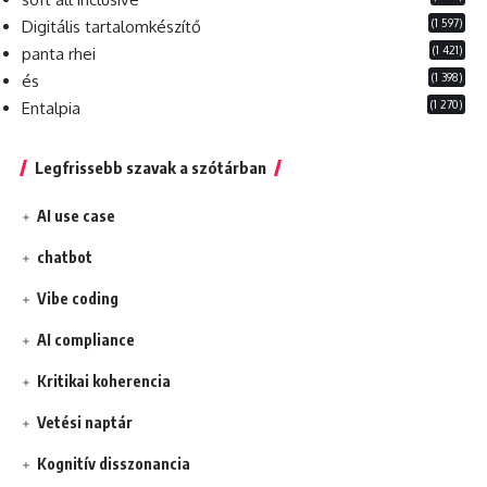
(1 597)
Digitális tartalomkészítő
(1 421)
panta rhei
(1 398)
és
(1 270)
Entalpia
Legfrissebb szavak a szótárban
AI use case
chatbot
Vibe coding
AI compliance
Kritikai koherencia
Vetési naptár
Kognitív disszonancia