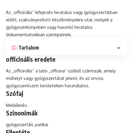
Az „officinális” kifejezés hivatalos vagy gyógyszertárban
előírt, szabványosított készítményekre utal, melyek a
gyógyszerkönyvben vagy hasonló hivatalos
dokumentumokban szerepelnek.
Tartalom
officinális eredete
Az „officinális” a
latin
„officina” szóból származik, amely
műhelyt vagy gyógyszertárat jelent,
és
az orvosi,
gyógyszerészeti területeken használatos.
Szófaj
Melléknév.
Szinonimák
gyógyszertári, patikai
Ellentéte