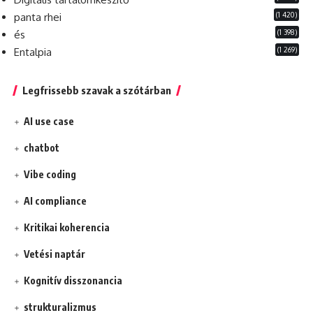
(1 420)
panta rhei
(1 398)
és
(1 269)
Entalpia
Legfrissebb szavak a szótárban
AI use case
chatbot
Vibe coding
AI compliance
Kritikai koherencia
Vetési naptár
Kognitív disszonancia
strukturalizmus