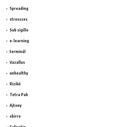
Spreading
stresszes
Sub sigillo
e-learning
terminál
Vazallus
unhealthy
Rizikó
Tetra Pak
Ajtony
sbirro
Salivatio