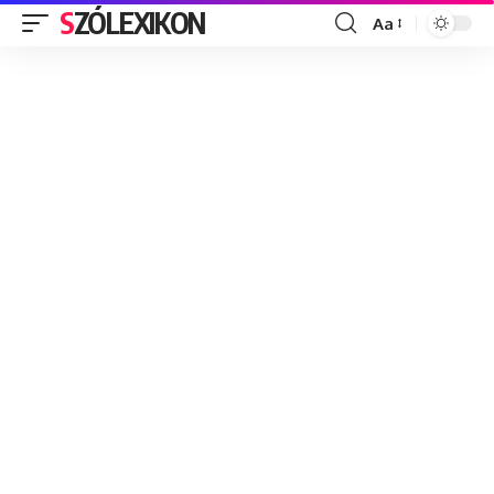
SZÓLEXIKON
Aa
Font
Resizer