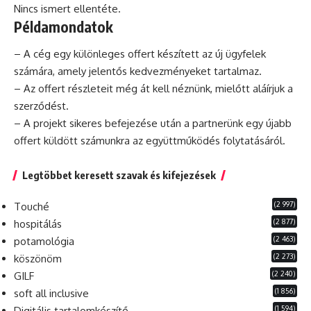
Nincs ismert ellentéte.
Példamondatok
– A cég egy különleges offert készített az új ügyfelek
számára, amely jelentős kedvezményeket tartalmaz.
– Az offert részleteit még át kell néznünk, mielőtt aláírjuk a
szerződést.
– A
projekt
sikeres befejezése után a partnerünk egy újabb
offert küldött számunkra az együttműködés folytatásáról.
Legtöbbet keresett szavak és kifejezések
(2 997)
Touché
(2 877)
hospitálás
(2 463)
potamológia
(2 273)
köszönöm
(2 240)
GILF
(1 856)
soft all inclusive
(1 594)
Digitális tartalomkészítő