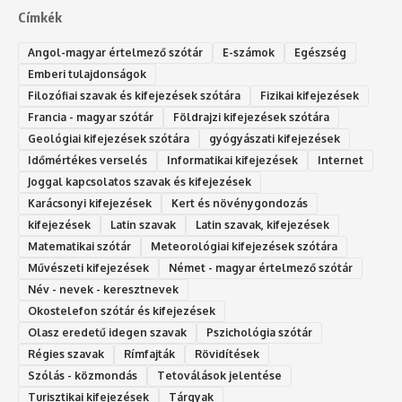
Címkék
Angol-magyar értelmező szótár
E-számok
Egészség
Emberi tulajdonságok
Filozófiai szavak és kifejezések szótára
Fizikai kifejezések
Francia - magyar szótár
Földrajzi kifejezések szótára
Geológiai kifejezések szótára
gyógyászati kifejezések
Időmértékes verselés
Informatikai kifejezések
Internet
Joggal kapcsolatos szavak és kifejezések
Karácsonyi kifejezések
Kert és növénygondozás
kifejezések
Latin szavak
Latin szavak, kifejezések
Matematikai szótár
Meteorológiai kifejezések szótára
Művészeti kifejezések
Német - magyar értelmező szótár
Név - nevek - keresztnevek
Okostelefon szótár és kifejezések
Olasz eredetű idegen szavak
Ps‮gólohciz‬ia s‮átóz‬r
Régies szavak
Rímfajták
Rövidítések
Szólás - közmondás
Tetoválások jelentése
Turisztikai kifejezések
Tárgyak