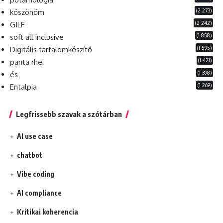
(2 273)
köszönöm
(2 242)
GILF
(1 858)
soft all inclusive
(1 595)
Digitális tartalomkészítő
(1 421)
panta rhei
(1 398)
és
(1 269)
Entalpia
Legfrissebb szavak a szótárban
AI use case
chatbot
Vibe coding
AI compliance
Kritikai koherencia