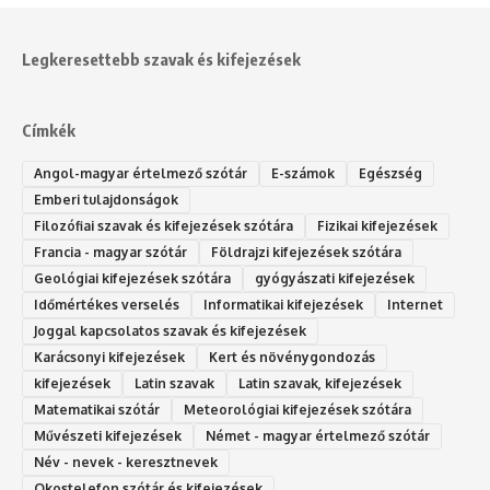
Legkeresettebb szavak és kifejezések
Címkék
Angol-magyar értelmező szótár
E-számok
Egészség
Emberi tulajdonságok
Filozófiai szavak és kifejezések szótára
Fizikai kifejezések
Francia - magyar szótár
Földrajzi kifejezések szótára
Geológiai kifejezések szótára
gyógyászati kifejezések
Időmértékes verselés
Informatikai kifejezések
Internet
Joggal kapcsolatos szavak és kifejezések
Karácsonyi kifejezések
Kert és növénygondozás
kifejezések
Latin szavak
Latin szavak, kifejezések
Matematikai szótár
Meteorológiai kifejezések szótára
Művészeti kifejezések
Német - magyar értelmező szótár
Név - nevek - keresztnevek
Okostelefon szótár és kifejezések