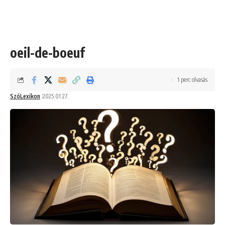
oeil-de-boeuf
1 perc olvasás
SzóLexikon
2025.01.27.