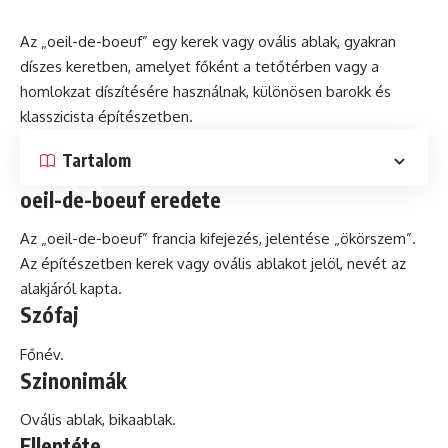
Az „oeil-de-boeuf” egy kerek vagy
ovális
ablak, gyakran
díszes keretben, amelyet főként a tetőtérben vagy a
homlokzat díszítésére használnak, különösen
barokk
és
klasszicista
építészetben.
Tartalom
oeil-de-boeuf eredete
Az „oeil-de-boeuf” francia kifejezés, jelentése „ökörszem”.
Az építészetben kerek vagy ovális ablakot jelöl, nevét az
alakjáról kapta.
Szófaj
Főnév.
Szinonimák
Ovális ablak, bikaablak.
Ellentéte