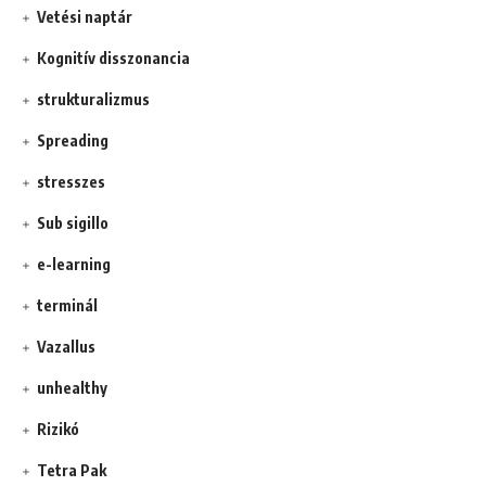
Vetési naptár
Kognitív disszonancia
strukturalizmus
Spreading
stresszes
Sub sigillo
e-learning
terminál
Vazallus
unhealthy
Rizikó
Tetra Pak