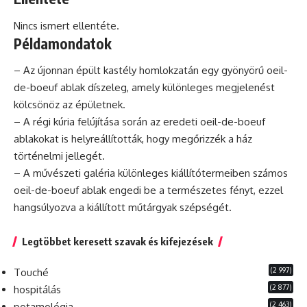
Nincs ismert ellentéte.
Példamondatok
– Az újonnan épült kastély homlokzatán egy gyönyörű oeil-
de-boeuf ablak díszeleg, amely különleges megjelenést
kölcsönöz az épületnek.
– A régi
kúria
felújítása során az eredeti oeil-de-boeuf
ablakokat is helyreállították, hogy megőrizzék a ház
történelmi jellegét.
– A művészeti
galéria
különleges kiállítótermeiben számos
oeil-de-boeuf ablak engedi be a természetes fényt, ezzel
hangsúlyozva a kiállított műtárgyak szépségét.
Legtöbbet keresett szavak és kifejezések
(2 997)
Touché
(2 877)
hospitálás
(2 463)
potamológia