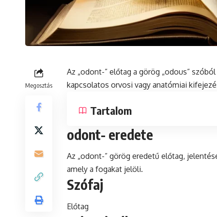
Az „odont-” előtag a görög „odous” szóból s
kapcsolatos orvosi vagy anatómiai kifejez
Megosztás
Tartalom
odont- eredete
Az „odont-” görög eredetű előtag, jelentés
amely a fogakat jelöli.
Szófaj
Előtag