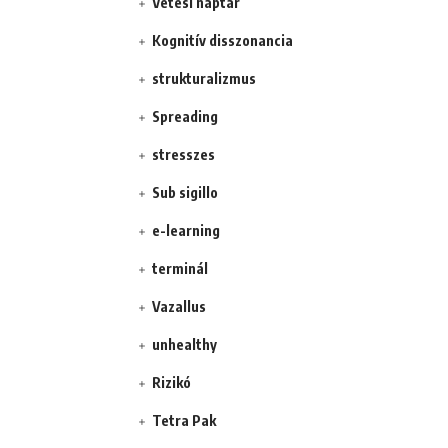
Vetési naptár
Kognitív disszonancia
strukturalizmus
Spreading
stresszes
Sub sigillo
e-learning
terminál
Vazallus
unhealthy
Rizikó
Tetra Pak