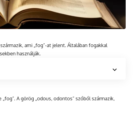
zármazik, ami „fog”-at jelent. Általában fogakkal
ésekben használják.
e „fog”. A görög „odous, odontos” szóból származik,