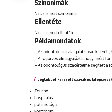
Szinonimák
Nincs ismert szinonima
Ellentéte
Nincs ismert ellentéte.
Példamondatok
– Az odontológiai vizsgálat során kiderült
– A fogorvos elmagyarázta, hogy miért fon
– Az odontológus szakértelme segített a 
Legtöbbet keresett szavak és kifejezése
Touché
hospitálás
potamológia
köszönöm