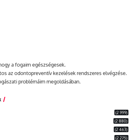
, hogy a fogaim egészségesek.
tos az odontopreventív kezelések rendszeres elvégzése.
fogászati problémáim megoldásában.
k
(2 999)
(2 880)
(2 463)
(2 275)