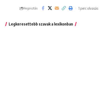
1 perc olvasás
Megosztás
Legkeresettebb szavak a lexikonban