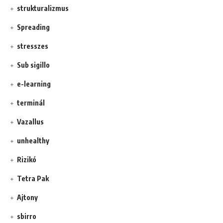
strukturalizmus
Spreading
stresszes
Sub sigillo
e-learning
terminál
Vazallus
unhealthy
Rizikó
Tetra Pak
Ajtony
sbirro