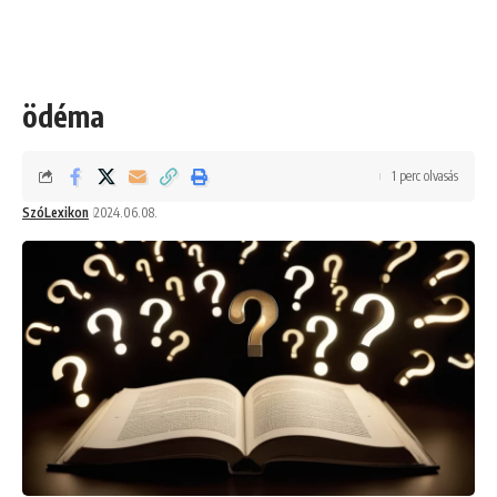
ödéma
1 perc olvasás
SzóLexikon
2024.06.08.