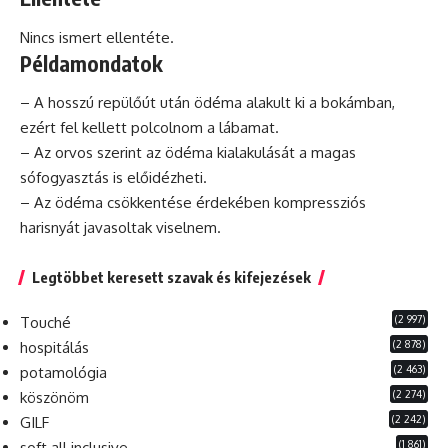
Nincs ismert ellentéte.
Példamondatok
– A hosszú repülőút után ödéma alakult ki a bokámban,
ezért
fel kellett polcolnom a lábamat.
– Az orvos szerint az ödéma kialakulását a magas
sófogyasztás is előidézheti.
– Az ödéma csökkentése érdekében kompressziós
harisnyát javasoltak viselnem.
Legtöbbet keresett szavak és kifejezések
(2 997)
Touché
(2 878)
hospitálás
(2 463)
potamológia
(2 274)
köszönöm
(2 242)
GILF
(1 861)
soft all inclusive