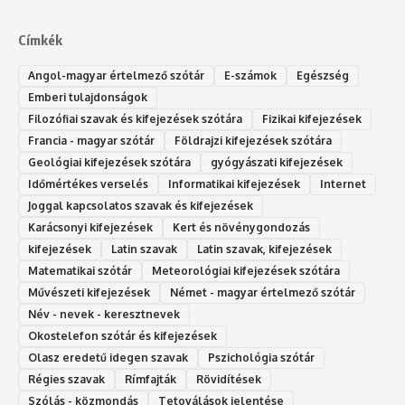
Címkék
Angol-magyar értelmező szótár
E-számok
Egészség
Emberi tulajdonságok
Filozófiai szavak és kifejezések szótára
Fizikai kifejezések
Francia - magyar szótár
Földrajzi kifejezések szótára
Geológiai kifejezések szótára
gyógyászati kifejezések
Időmértékes verselés
Informatikai kifejezések
Internet
Joggal kapcsolatos szavak és kifejezések
Karácsonyi kifejezések
Kert és növénygondozás
kifejezések
Latin szavak
Latin szavak, kifejezések
Matematikai szótár
Meteorológiai kifejezések szótára
Művészeti kifejezések
Német - magyar értelmező szótár
Név - nevek - keresztnevek
Okostelefon szótár és kifejezések
Olasz eredetű idegen szavak
Ps‮gólohciz‬ia s‮átóz‬r
Régies szavak
Rímfajták
Rövidítések
Szólás - közmondás
Tetoválások jelentése