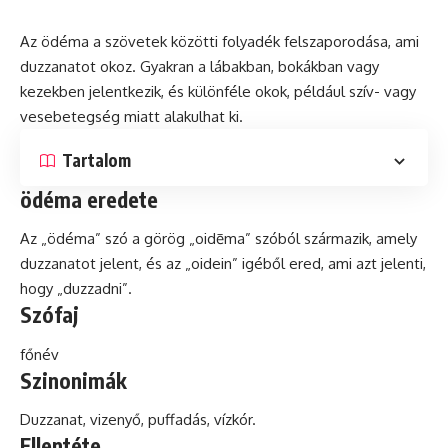
Az ödéma a szövetek közötti folyadék felszaporodása, ami
duzzanatot okoz. Gyakran a lábakban, bokákban vagy
kezekben jelentkezik,
és
különféle okok, például szív- vagy
vesebetegség miatt alakulhat ki.
Tartalom
ödéma eredete
Az „ödéma”
szó
a görög „oidēma” szóból származik, amely
duzzanatot jelent, és az „oidein” igéből ered, ami azt jelenti,
hogy „duzzadni”.
Szófaj
főnév
Szinonimák
Duzzanat, vizenyő, puffadás, vízkór.
Ellentéte