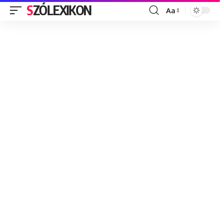
SZÓLEXIKON
Aa
Font
Resizer