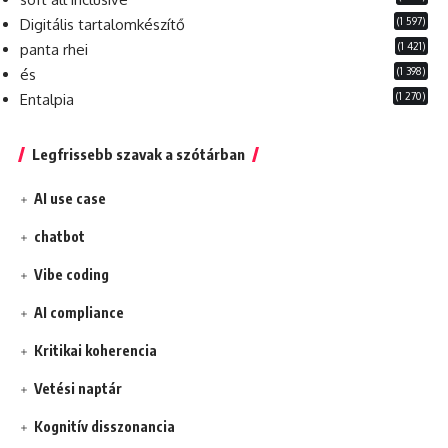
(1 597)
Digitális tartalomkészítő
(1 421)
panta rhei
(1 398)
és
(1 270)
Entalpia
Legfrissebb szavak a szótárban
AI use case
chatbot
Vibe coding
AI compliance
Kritikai koherencia
Vetési naptár
Kognitív disszonancia