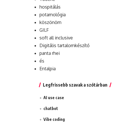
hospitálás
potamológia
köszönöm
GILF
soft all inclusive
Digitális tartalomkészítő
panta rhei
és
Entalpia
Legfrissebb szavak a szótárban
AI use case
chatbot
Vibe coding