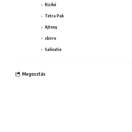
Rizikó
Tetra Pak
Ajtony
sbirro
Salivatio
Megosztás