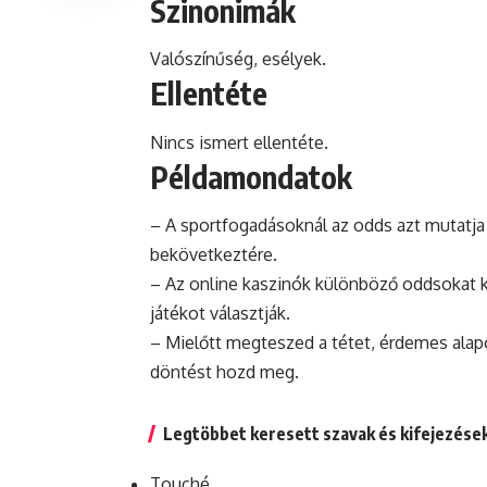
Szinonimák
Valószínűség, esélyek.
Ellentéte
Nincs ismert ellentéte.
Példamondatok
– A sportfogadásoknál az odds azt mutatj
bekövetkeztére.
– Az
online
kaszinók különböző oddsokat kí
játékot választják.
– Mielőtt megteszed a tétet, érdemes alap
döntést hozd meg.
Legtöbbet keresett szavak és kifejezése
Touché