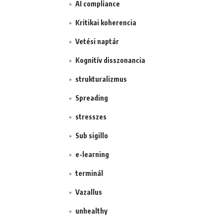
AI compliance
Kritikai koherencia
Vetési naptár
Kognitív disszonancia
strukturalizmus
Spreading
stresszes
Sub sigillo
e-learning
terminál
Vazallus
unhealthy