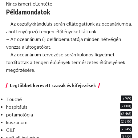
Nincs ismert ellentéte.
Példamondatok
– Az osztálykirándulás során ellátogattunk az oceanáriumba,
ahol lenyűgöző tengeri élőlényeket láttunk.
– Az oceanárium új delfinbemutatója minden hétvégén
vonzza a látogatókat.
– Az oceanárium tervezése során különös figyelmet
fordítottak a tengeri élőlények természetes élőhelyének
megőrzésére.
Legtöbbet keresett szavak és kifejezések
(2 999)
Touché
(2 880)
hospitálás
(2 466)
potamológia
(2 275)
köszönöm
(2 245)
GILF
(1 862)
soft all inclusive