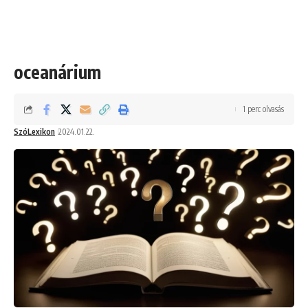
oceanárium
1 perc olvasás
SzóLexikon
2024.01.22.