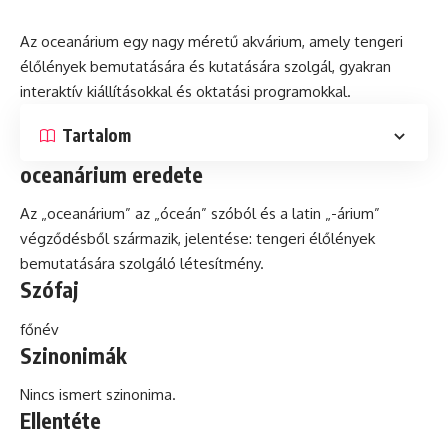
Az oceanárium egy nagy méretű akvárium, amely tengeri
élőlények bemutatására
és
kutatására szolgál, gyakran
interaktív
kiállításokkal és oktatási programokkal.
Tartalom
oceanárium eredete
Az „oceanárium” az „óceán” szóból és a
latin
„-árium”
végződésből származik, jelentése: tengeri élőlények
bemutatására szolgáló létesítmény.
Szófaj
főnév
Szinonimák
Nincs ismert szinonima.
Ellentéte