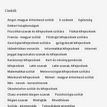
Címkék
Angol-magyar értelmező szótár
E-számok
Egészség
Emberi tulajdonságok
Filozófiai szavak és kifejezések szótára
Fizikai kifejezések
Francia - magyar szótár
Földrajzi kifejezések szótára
Geológiai kifejezések szótára
gyógyászati kifejezések
Időmértékes verselés
Informatikai kifejezések
Internet
Joggal kapcsolatos szavak és kifejezések
Karácsonyi kifejezések
Kert és növénygondozás
kifejezések
Latin szavak
Latin szavak, kifejezések
Matematikai szótár
Meteorológiai kifejezések szótára
Művészeti kifejezések
Német - magyar értelmező szótár
Név - nevek - keresztnevek
Okostelefon szótár és kifejezések
Olasz eredetű idegen szavak
Ps‮gólohciz‬ia s‮átóz‬r
Régies szavak
Rímfajták
Rövidítések
Szólás - közmondás
Tetoválások jelentése