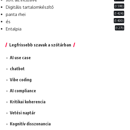
(1 598)
Digitális tartalomkészítő
(1 424)
panta rhei
(1 400)
és
(1 271)
Entalpia
Legfrissebb szavak a szótárban
AI use case
chatbot
Vibe coding
AI compliance
Kritikai koherencia
Vetési naptár
Kognitív disszonancia