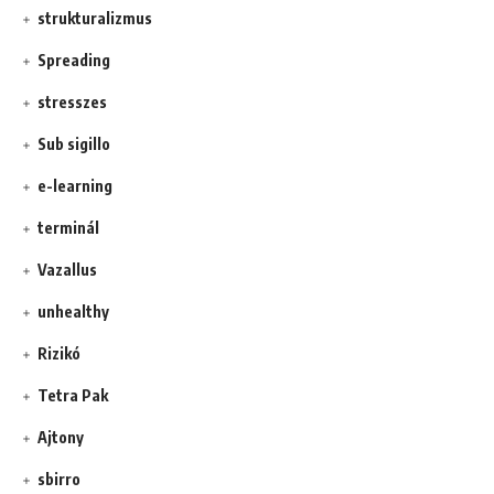
strukturalizmus
Spreading
stresszes
Sub sigillo
e-learning
terminál
Vazallus
unhealthy
Rizikó
Tetra Pak
Ajtony
sbirro