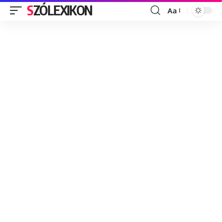
SZÓLEXIKON
Aa
Font
Resizer