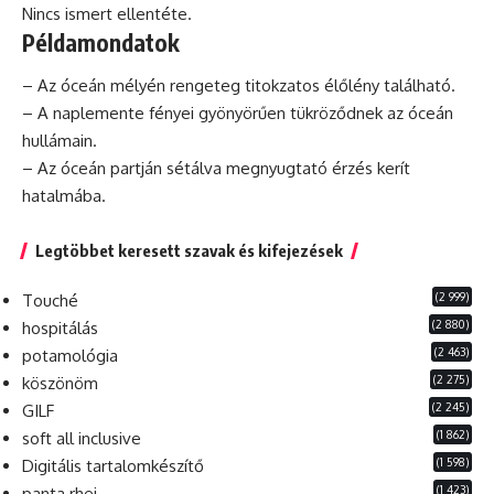
Nincs ismert ellentéte.
Példamondatok
– Az óceán mélyén rengeteg titokzatos élőlény található.
– A naplemente fényei gyönyörűen tükröződnek az óceán
hullámain.
– Az óceán partján sétálva megnyugtató érzés kerít
hatalmába.
Legtöbbet keresett szavak és kifejezések
(2 999)
Touché
(2 880)
hospitálás
(2 463)
potamológia
(2 275)
köszönöm
(2 245)
GILF
(1 862)
soft all inclusive
(1 598)
Digitális tartalomkészítő
(1 423)
panta rhei