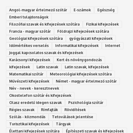
Angol-magyar értelmező szótár
E-számok
Egészség
Emberi tulajdonságok
Filozófiai szavak és kifejezések szótára
Fizikai kifejezések
Francia - magyar szótár
Földrajzi kifejezések szótára
Geológiai kifejezések szótára
gyógyászati kifejezések
Időmértékes verselés
Informatikai kifejezések
Internet
Joggal kapcsolatos szavak és kifejezések
Karácsonyi kifejezések
Kert és növénygondozás
kifejezések
Latin szavak
Latin szavak, kifejezések
Matematikai szótár
Meteorológiai kifejezések szótára
Művészeti kifejezések
Német - magyar értelmező szótár
Név - nevek - keresztnevek
Okostelefon szótár és kifejezések
Olasz eredetű idegen szavak
Ps‮gólohciz‬ia s‮átóz‬r
Régies szavak
Rímfajták
Rövidítések
Szólás - közmondás
Tetoválások jelentése
Turisztikai kifejezések
Tárgyak
Élettani kifejezések szótára
Építészeti szavak és kifejezések