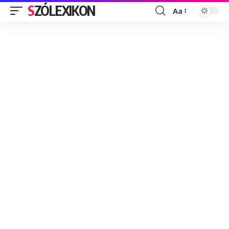
SZÓLEXIKON
Aa
Font
Resizer