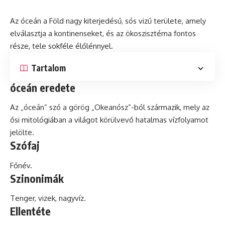
Az óceán a Föld nagy kiterjedésű, sós vizű területe, amely
elválasztja a kontinenseket,
és
az
ökoszisztéma
fontos
része, tele sokféle élőlénnyel.
Tartalom
óceán eredete
Az „óceán”
szó
a görög „Okeanósz”-ból származik, mely az
ősi mitológiában a világot körülvevő hatalmas vízfolyamot
jelölte.
Szófaj
Főnév.
Szinonimák
Tenger, vizek, nagyvíz.
Ellentéte