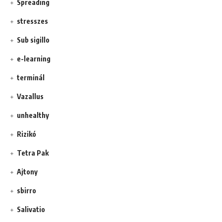
Spreading
stresszes
Sub sigillo
e-learning
terminál
Vazallus
unhealthy
Rizikó
Tetra Pak
Ajtony
sbirro
Salivatio