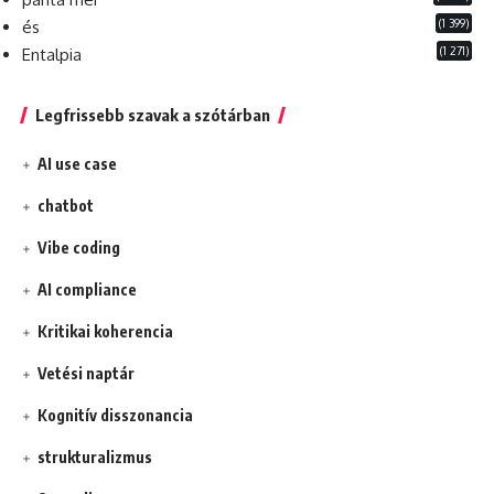
(1 399)
és
(1 271)
Entalpia
Legfrissebb szavak a szótárban
AI use case
chatbot
Vibe coding
AI compliance
Kritikai koherencia
Vetési naptár
Kognitív disszonancia
strukturalizmus