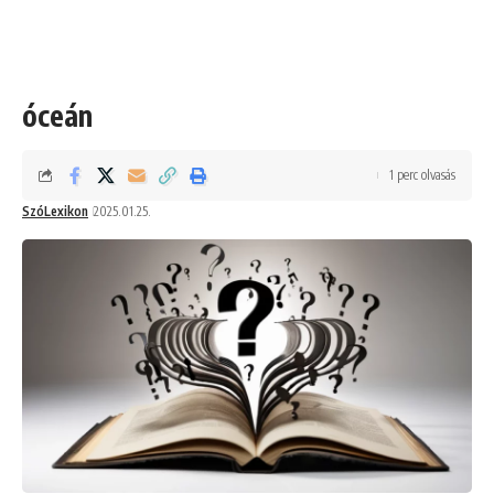
óceán
1 perc olvasás
SzóLexikon
2025.01.25.