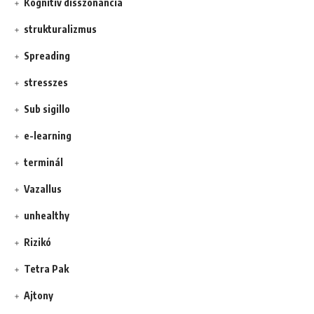
Kognitív disszonancia
strukturalizmus
Spreading
stresszes
Sub sigillo
e-learning
terminál
Vazallus
unhealthy
Rizikó
Tetra Pak
Ajtony