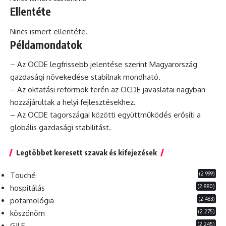
Ellentéte
Nincs ismert ellentéte.
Példamondatok
– Az OCDE legfrissebb jelentése szerint Magyarország
gazdasági növekedése stabilnak mondható.
– Az oktatási reformok terén az OCDE javaslatai nagyban
hozzájárultak a helyi fejlesztésekhez.
– Az OCDE tagországai közötti együttműködés erősíti a
globális
gazdasági stabilitást.
Legtöbbet keresett szavak és kifejezések
(2 999)
Touché
(2 880)
hospitálás
(2 463)
potamológia
(2 275)
köszönöm
(2 245)
GILF