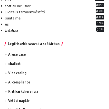
(1 862)
soft all inclusive
(1 598)
Digitális tartalomkészítő
(1 423)
panta rhei
(1 399)
és
(1 271)
Entalpia
Legfrissebb szavak a szótárban
AI use case
chatbot
Vibe coding
AI compliance
Kritikai koherencia
Vetési naptár