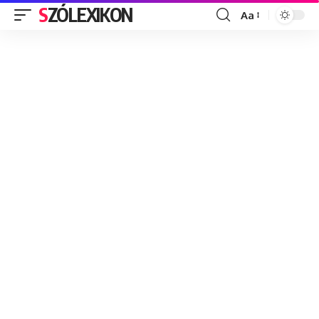
SZÓLEXIKON
Aa
Font
Resizer