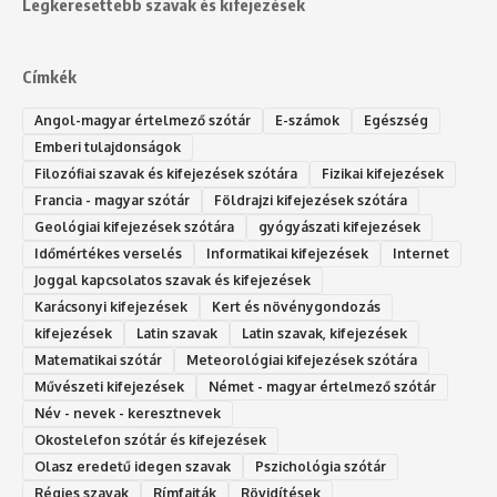
Legkeresettebb szavak és kifejezések
Címkék
Angol-magyar értelmező szótár
E-számok
Egészség
Emberi tulajdonságok
Filozófiai szavak és kifejezések szótára
Fizikai kifejezések
Francia - magyar szótár
Földrajzi kifejezések szótára
Geológiai kifejezések szótára
gyógyászati kifejezések
Időmértékes verselés
Informatikai kifejezések
Internet
Joggal kapcsolatos szavak és kifejezések
Karácsonyi kifejezések
Kert és növénygondozás
kifejezések
Latin szavak
Latin szavak, kifejezések
Matematikai szótár
Meteorológiai kifejezések szótára
Művészeti kifejezések
Német - magyar értelmező szótár
Név - nevek - keresztnevek
Okostelefon szótár és kifejezések
Olasz eredetű idegen szavak
Ps‮gólohciz‬ia s‮átóz‬r
Régies szavak
Rímfajták
Rövidítések