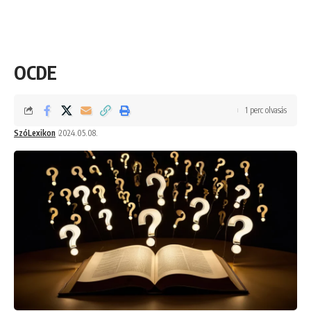
OCDE
1 perc olvasás
SzóLexikon
2024.05.08.