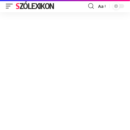
SZÓLEXIKON
Aa
Font
Resizer