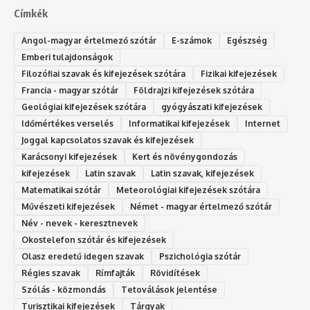
Címkék
Angol-magyar értelmező szótár
E-számok
Egészség
Emberi tulajdonságok
Filozófiai szavak és kifejezések szótára
Fizikai kifejezések
Francia - magyar szótár
Földrajzi kifejezések szótára
Geológiai kifejezések szótára
gyógyászati kifejezések
Időmértékes verselés
Informatikai kifejezések
Internet
Joggal kapcsolatos szavak és kifejezések
Karácsonyi kifejezések
Kert és növénygondozás
kifejezések
Latin szavak
Latin szavak, kifejezések
Matematikai szótár
Meteorológiai kifejezések szótára
Művészeti kifejezések
Német - magyar értelmező szótár
Név - nevek - keresztnevek
Okostelefon szótár és kifejezések
Olasz eredetű idegen szavak
Ps‮gólohciz‬ia s‮átóz‬r
Régies szavak
Rímfajták
Rövidítések
Szólás - közmondás
Tetoválások jelentése
Turisztikai kifejezések
Tárgyak