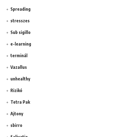
Spreading
stresszes
Sub sigillo
e-learning
terminál
Vazallus
unhealthy
Rizikó
Tetra Pak
Ajtony
sbirro
Salivatio