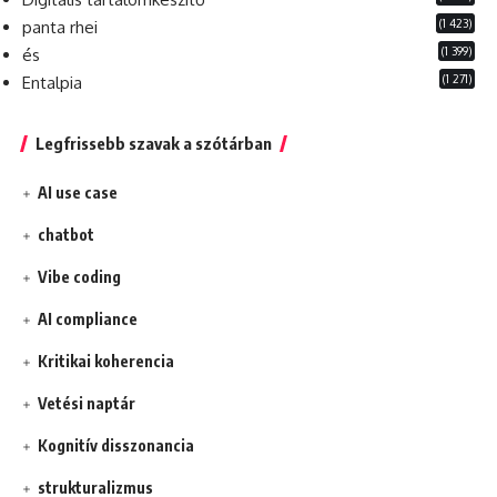
(1 423)
panta rhei
(1 399)
és
(1 271)
Entalpia
Legfrissebb szavak a szótárban
AI use case
chatbot
Vibe coding
AI compliance
Kritikai koherencia
Vetési naptár
Kognitív disszonancia
strukturalizmus