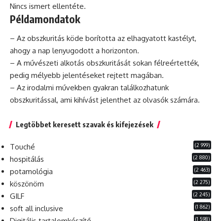
Nincs ismert ellentéte.
Példamondatok
– Az obszkuritás köde borította az elhagyatott kastélyt,
ahogy a nap lenyugodott a horizonton.
– A művészeti alkotás obszkuritását sokan félreértették,
pedig mélyebb jelentéseket rejtett magában.
– Az irodalmi művekben gyakran találkozhatunk
obszkuritással, ami kihívást jelenthet az olvasók számára.
Legtöbbet keresett szavak és kifejezések
(2 999)
Touché
(2 880)
hospitálás
(2 463)
potamológia
(2 275)
köszönöm
(2 245)
GILF
(1 862)
soft all inclusive
(1 598)
Digitális tartalomkészítő