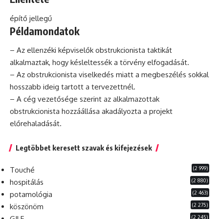
építő jellegű
Példamondatok
– Az ellenzéki képviselők obstrukcionista taktikát
alkalmaztak, hogy késleltessék a törvény elfogadását.
– Az obstrukcionista viselkedés miatt a megbeszélés sokkal
hosszabb ideig tartott a tervezettnél.
– A cég vezetősége szerint az alkalmazottak
obstrukcionista hozzáállása akadályozta a
projekt
előrehaladását.
Legtöbbet keresett szavak és kifejezések
(2 999)
Touché
(2 880)
hospitálás
(2 463)
potamológia
(2 275)
köszönöm
(2 245)
GILF