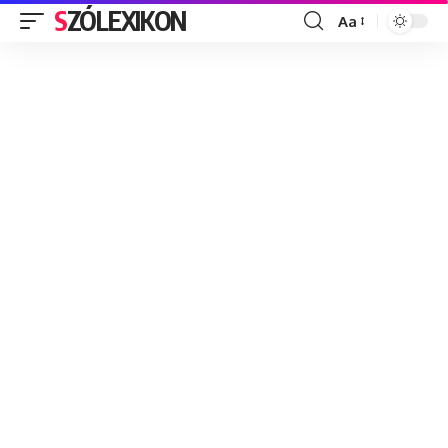
SZÓLEXIKON
Aa
Font
Resizer