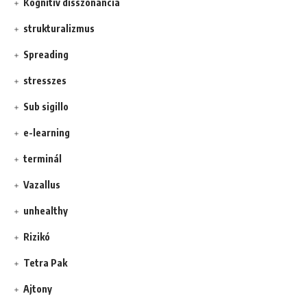
Kognitív disszonancia
strukturalizmus
Spreading
stresszes
Sub sigillo
e-learning
terminál
Vazallus
unhealthy
Rizikó
Tetra Pak
Ajtony