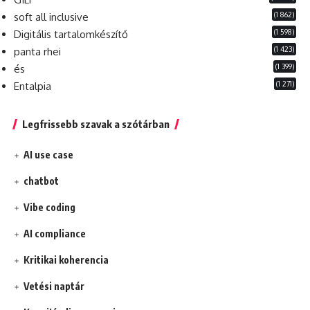
(1 862)
soft all inclusive
(1 598)
Digitális tartalomkészítő
(1 423)
panta rhei
(1 399)
és
(1 271)
Entalpia
Legfrissebb szavak a szótárban
AI use case
chatbot
Vibe coding
AI compliance
Kritikai koherencia
Vetési naptár