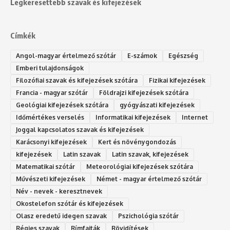
Legkeresettebb szavak és kifejezések
Címkék
Angol-magyar értelmező szótár
E-számok
Egészség
Emberi tulajdonságok
Filozófiai szavak és kifejezések szótára
Fizikai kifejezések
Francia - magyar szótár
Földrajzi kifejezések szótára
Geológiai kifejezések szótára
gyógyászati kifejezések
Időmértékes verselés
Informatikai kifejezések
Internet
Joggal kapcsolatos szavak és kifejezések
Karácsonyi kifejezések
Kert és növénygondozás
kifejezések
Latin szavak
Latin szavak, kifejezések
Matematikai szótár
Meteorológiai kifejezések szótára
Művészeti kifejezések
Német - magyar értelmező szótár
Név - nevek - keresztnevek
Okostelefon szótár és kifejezések
Olasz eredetű idegen szavak
Ps‮gólohciz‬ia s‮átóz‬r
Régies szavak
Rímfajták
Rövidítések