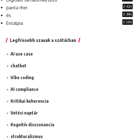
(1 421)
panta rhei
(1 398)
és
(1 269)
Entalpia
Legfrissebb szavak a szótárban
AI use case
chatbot
Vibe coding
AI compliance
Kritikai koherencia
Vetési naptár
Kognitív disszonancia
strukturalizmus