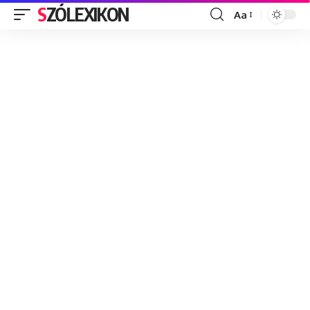
SZÓLEXIKON
Aa
Font
Resizer