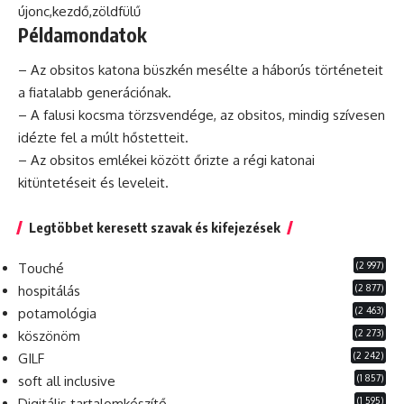
újonc,kezdő,zöldfülű
Példamondatok
– Az
obsitos
katona büszkén mesélte a háborús történeteit
a fiatalabb generációnak.
– A falusi kocsma törzsvendége, az obsitos, mindig szívesen
idézte fel a múlt hőstetteit.
– Az obsitos emlékei között őrizte a régi katonai
kitüntetéseit
és
leveleit.
Legtöbbet keresett szavak és kifejezések
(2 997)
Touché
(2 877)
hospitálás
(2 463)
potamológia
(2 273)
köszönöm
(2 242)
GILF
(1 857)
soft all inclusive
(1 595)
Digitális tartalomkészítő