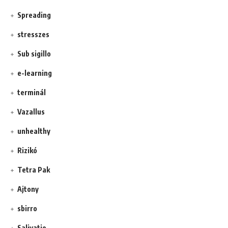
Spreading
stresszes
Sub sigillo
e-learning
terminál
Vazallus
unhealthy
Rizikó
Tetra Pak
Ajtony
sbirro
Salivatio