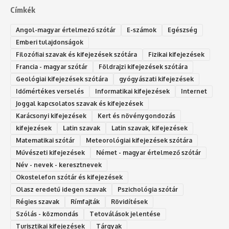
Címkék
Angol-magyar értelmező szótár
E-számok
Egészség
Emberi tulajdonságok
Filozófiai szavak és kifejezések szótára
Fizikai kifejezések
Francia - magyar szótár
Földrajzi kifejezések szótára
Geológiai kifejezések szótára
gyógyászati kifejezések
Időmértékes verselés
Informatikai kifejezések
Internet
Joggal kapcsolatos szavak és kifejezések
Karácsonyi kifejezések
Kert és növénygondozás
kifejezések
Latin szavak
Latin szavak, kifejezések
Matematikai szótár
Meteorológiai kifejezések szótára
Művészeti kifejezések
Német - magyar értelmező szótár
Név - nevek - keresztnevek
Okostelefon szótár és kifejezések
Olasz eredetű idegen szavak
Ps‮gólohciz‬ia s‮átóz‬r
Régies szavak
Rímfajták
Rövidítések
Szólás - közmondás
Tetoválások jelentése
Turisztikai kifejezések
Tárgyak