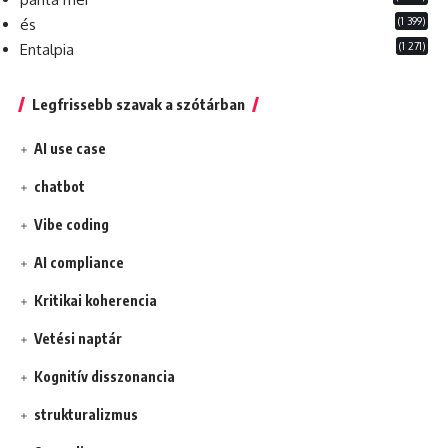
(1 399)
és
(1 271)
Entalpia
Legfrissebb szavak a szótárban
AI use case
chatbot
Vibe coding
AI compliance
Kritikai koherencia
Vetési naptár
Kognitív disszonancia
strukturalizmus