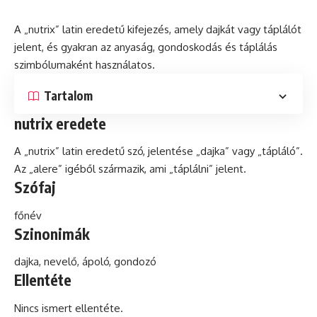
A „nutrix”
latin
eredetű kifejezés, amely dajkát vagy táplálót
jelent,
és
gyakran az anyaság, gondoskodás és táplálás
szimbólumaként használatos.
Tartalom
nutrix eredete
A „nutrix” latin eredetű
szó
, jelentése „dajka” vagy „tápláló”.
Az „alere” igéből származik, ami „táplálni” jelent.
Szófaj
főnév
Szinonimák
dajka, nevelő,
ápoló
, gondozó
Ellentéte
Nincs ismert ellentéte.