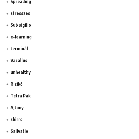
Spreading
stresszes
Sub sigillo
e-learning
terminál
Vazallus
unhealthy
Rizikó
Tetra Pak
Ajtony
sbirro
Salivatio