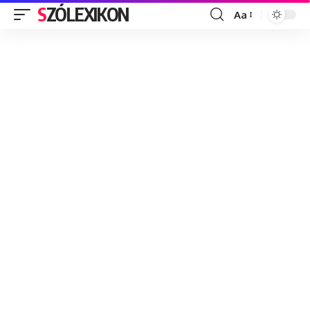
SZÓLEXIKON
Aa
Font
Resizer