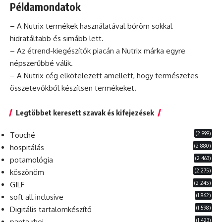
Példamondatok
– A Nutrix termékek használatával bőröm sokkal
hidratáltabb és simább lett.
– Az étrend-kiegészítők piacán a Nutrix
márka
egyre
népszerűbbé válik.
– A Nutrix cég elkötelezett amellett, hogy természetes
összetevőkből készítsen termékeket.
Legtöbbet keresett szavak és kifejezések
(2 999)
Touché
(2 880)
hospitálás
(2 463)
potamológia
(2 275)
köszönöm
(2 245)
GILF
(1 862)
soft all inclusive
(1 598)
Digitális tartalomkészítő
(1 423)
panta rhei