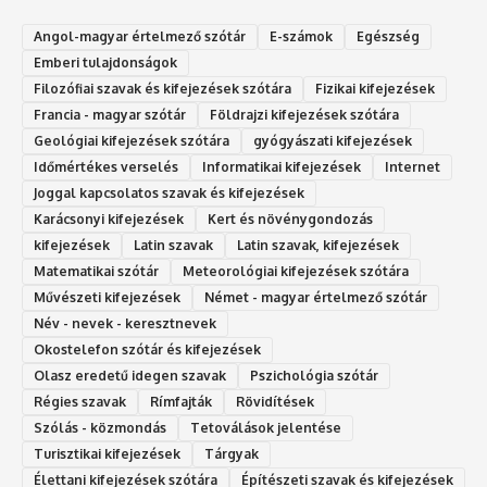
Angol-magyar értelmező szótár
E-számok
Egészség
Emberi tulajdonságok
Filozófiai szavak és kifejezések szótára
Fizikai kifejezések
Francia - magyar szótár
Földrajzi kifejezések szótára
Geológiai kifejezések szótára
gyógyászati kifejezések
Időmértékes verselés
Informatikai kifejezések
Internet
Joggal kapcsolatos szavak és kifejezések
Karácsonyi kifejezések
Kert és növénygondozás
kifejezések
Latin szavak
Latin szavak, kifejezések
Matematikai szótár
Meteorológiai kifejezések szótára
Művészeti kifejezések
Német - magyar értelmező szótár
Név - nevek - keresztnevek
Okostelefon szótár és kifejezések
Olasz eredetű idegen szavak
Ps‮gólohciz‬ia s‮átóz‬r
Régies szavak
Rímfajták
Rövidítések
Szólás - közmondás
Tetoválások jelentése
Turisztikai kifejezések
Tárgyak
Élettani kifejezések szótára
Építészeti szavak és kifejezések