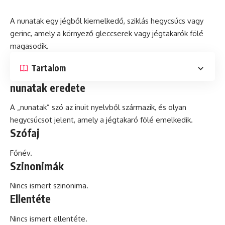
A nunatak egy jégből kiemelkedő, sziklás hegycsúcs vagy
gerinc, amely a környező gleccserek vagy jégtakarók fölé
magasodik.
Tartalom
nunatak eredete
A „nunatak” szó az
inuit
nyelvből származik,
és
olyan
hegycsúcsot jelent, amely a jégtakaró fölé emelkedik.
Szófaj
Főnév.
Szinonimák
Nincs ismert szinonima.
Ellentéte
Nincs ismert ellentéte.