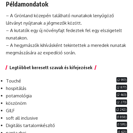
Példamondatok
– A Grönland közepén található nunatakok lenyűgöző
látványt nyújtanak a jégmezők között.
– A kutatók egy új növényfajt fedeztek fel egy elszigetelt
nunatakon.
– A hegymászók kihívásként tekintettek a meredek nunatak
megmászására az
expedíció
során.
Legtöbbet keresett szavak és kifejezések
(2 997)
Touché
(2 877)
hospitálás
(2 463)
potamológia
(2 273)
köszönöm
(2 242)
GILF
(1 858)
soft all inclusive
(1 595)
Digitális tartalomkészítő
(1 421)
panta rhei