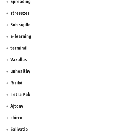
Spreading
stresszes
Sub sigillo
e-learning
terminál
Vazallus
unhealthy
Rizikó
Tetra Pak
Ajtony
sbirro
Salivatio