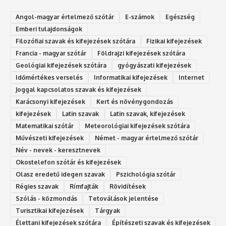
Angol-magyar értelmező szótár
E-számok
Egészség
Emberi tulajdonságok
Filozófiai szavak és kifejezések szótára
Fizikai kifejezések
Francia - magyar szótár
Földrajzi kifejezések szótára
Geológiai kifejezések szótára
gyógyászati kifejezések
Időmértékes verselés
Informatikai kifejezések
Internet
Joggal kapcsolatos szavak és kifejezések
Karácsonyi kifejezések
Kert és növénygondozás
kifejezések
Latin szavak
Latin szavak, kifejezések
Matematikai szótár
Meteorológiai kifejezések szótára
Művészeti kifejezések
Német - magyar értelmező szótár
Név - nevek - keresztnevek
Okostelefon szótár és kifejezések
Olasz eredetű idegen szavak
Ps‮gólohciz‬ia s‮átóz‬r
Régies szavak
Rímfajták
Rövidítések
Szólás - közmondás
Tetoválások jelentése
Turisztikai kifejezések
Tárgyak
Élettani kifejezések szótára
Építészeti szavak és kifejezések