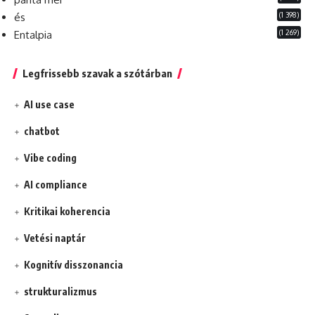
(1 398)
és
(1 269)
Entalpia
Legfrissebb szavak a szótárban
AI use case
chatbot
Vibe coding
AI compliance
Kritikai koherencia
Vetési naptár
Kognitív disszonancia
strukturalizmus