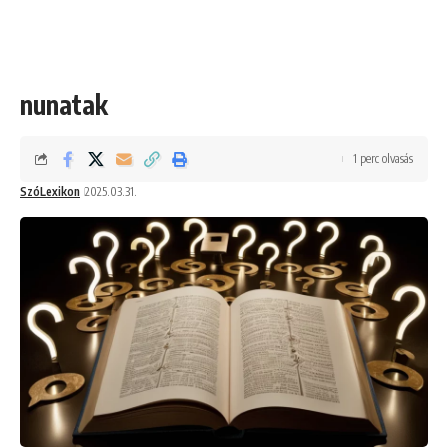
nunatak
1 perc olvasás
SzóLexikon
2025.03.31.