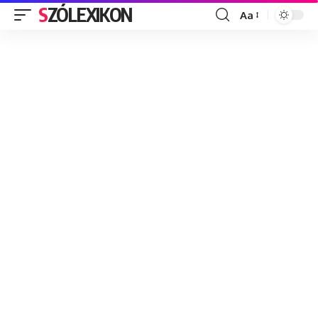
SZÓLEXIKON
Aa
Font
Resizer