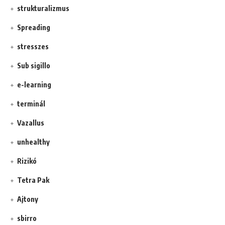
strukturalizmus
Spreading
stresszes
Sub sigillo
e-learning
terminál
Vazallus
unhealthy
Rizikó
Tetra Pak
Ajtony
sbirro