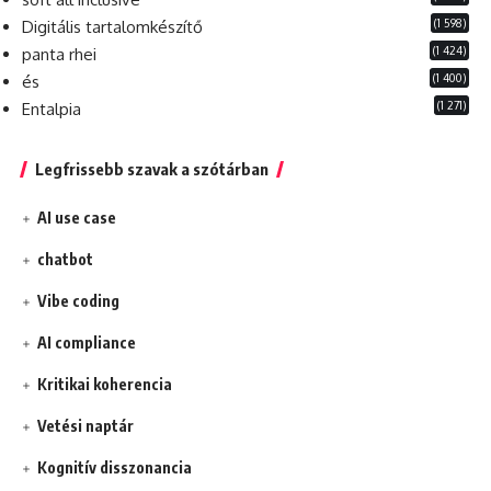
(1 598)
Digitális tartalomkészítő
(1 424)
panta rhei
(1 400)
és
(1 271)
Entalpia
Legfrissebb szavak a szótárban
AI use case
chatbot
Vibe coding
AI compliance
Kritikai koherencia
Vetési naptár
Kognitív disszonancia