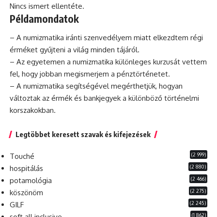
Nincs ismert ellentéte.
Példamondatok
– A numizmatika iránti szenvedélyem miatt elkezdtem régi
érméket gyűjteni a világ minden tájáról.
– Az egyetemen a numizmatika különleges kurzusát vettem
fel, hogy jobban megismerjem a pénztörténetet.
– A numizmatika segítségével megérthetjük,
hogyan
változtak az érmék és bankjegyek a különböző történelmi
korszakokban.
Legtöbbet keresett szavak és kifejezések
(2 999)
Touché
(2 880)
hospitálás
(2 466)
potamológia
(2 275)
köszönöm
(2 245)
GILF
(1 862)
soft all inclusive