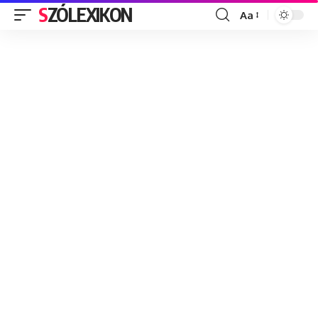
SZÓLEXIKON
Aa
Font
Resizer