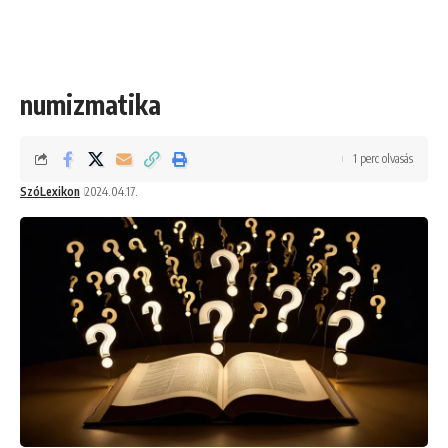
numizmatika
1 perc olvasás
SzóLexikon
2024.04.17.