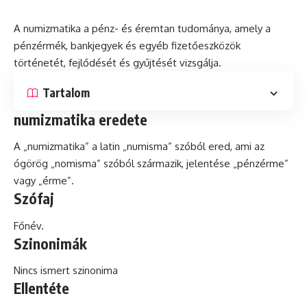
A numizmatika a pénz-
és
éremtan tudománya, amely a
pénzérmék, bankjegyek és egyéb fizetőeszközök
történetét, fejlődését és gyűjtését vizsgálja.
Tartalom
numizmatika eredete
A „numizmatika” a
latin
„numisma” szóból ered, ami az
ógörög „nomisma” szóból származik, jelentése „pénzérme”
vagy „érme”.
Szófaj
Főnév.
Szinonimák
Nincs ismert szinonima
Ellentéte