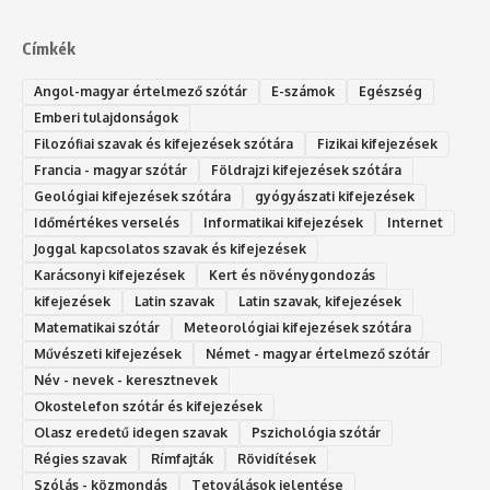
Címkék
Angol-magyar értelmező szótár
E-számok
Egészség
Emberi tulajdonságok
Filozófiai szavak és kifejezések szótára
Fizikai kifejezések
Francia - magyar szótár
Földrajzi kifejezések szótára
Geológiai kifejezések szótára
gyógyászati kifejezések
Időmértékes verselés
Informatikai kifejezések
Internet
Joggal kapcsolatos szavak és kifejezések
Karácsonyi kifejezések
Kert és növénygondozás
kifejezések
Latin szavak
Latin szavak, kifejezések
Matematikai szótár
Meteorológiai kifejezések szótára
Művészeti kifejezések
Német - magyar értelmező szótár
Név - nevek - keresztnevek
Okostelefon szótár és kifejezések
Olasz eredetű idegen szavak
Ps‮gólohciz‬ia s‮átóz‬r
Régies szavak
Rímfajták
Rövidítések
Szólás - közmondás
Tetoválások jelentése