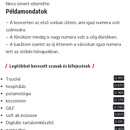
Nincs ismert ellentéte.
Példamondatok
– A koncerten az első sorban ültem, ami igazi numera volt
számodra.
– A főnököm mindig is nagy numera volt a cég életében.
– A barátom szerint az új étterem a városban igazi numera
lett az utóbbi hónapokban.
Legtöbbet keresett szavak és kifejezések
(2 997)
Touché
(2 877)
hospitálás
(2 463)
potamológia
(2 273)
köszönöm
(2 242)
GILF
(1 857)
soft all inclusive
(1 595)
Digitális tartalomkészítő
(1 421)
panta rhei