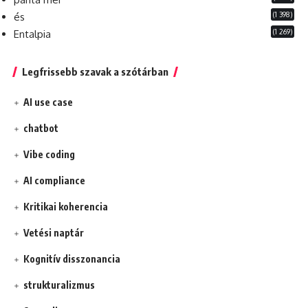
(1 398)
és
(1 269)
Entalpia
Legfrissebb szavak a szótárban
AI use case
chatbot
Vibe coding
AI compliance
Kritikai koherencia
Vetési naptár
Kognitív disszonancia
strukturalizmus