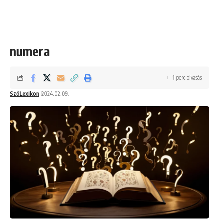
numera
1 perc olvasás
SzóLexikon
2024.02.09.