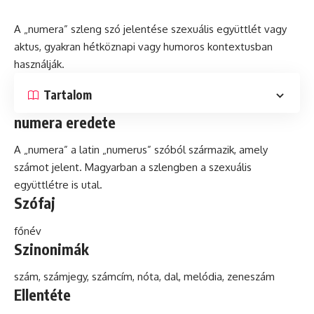
A „numera” szleng szó jelentése szexuális együttlét vagy
aktus, gyakran hétköznapi vagy humoros kontextusban
használják.
Tartalom
numera eredete
A „numera” a
latin
„numerus” szóból származik, amely
számot jelent. Magyarban a szlengben a szexuális
együttlétre is utal.
Szófaj
főnév
Szinonimák
szám, számjegy, számcím, nóta, dal,
melódia
, zeneszám
Ellentéte