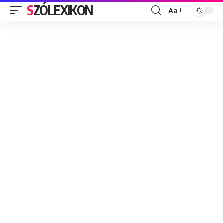
SZÓLEXIKON
Aa
Font
Resizer