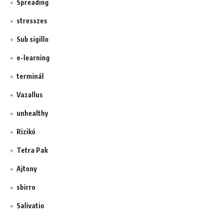
Spreading
stresszes
Sub sigillo
e-learning
terminál
Vazallus
unhealthy
Rizikó
Tetra Pak
Ajtony
sbirro
Salivatio