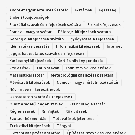
Angol-magyar értelmező szótár
E-számok
Egészség
Emberi tulajdonságok
Filozófiai szavak és kifejezések szótára
Fizikai kifejezések
Francia - magyar szótár
Földrajzi kifejezések szótára
Geológiai kifejezések szótára
gyógyászati kifejezések
Időmértékes verselés
Informatikai kifejezések
Internet
Joggal kapcsolatos szavak és kifejezések
Karácsonyi kifejezések
Kert és növénygondozás
kifejezések
Latin szavak
Latin szavak, kifejezések
Matematikai szótár
Meteorológiai kifejezések szótára
Művészeti kifejezések
Német - magyar értelmező szótár
Név - nevek - keresztnevek
Okostelefon szótár és kifejezések
Olasz eredetű idegen szavak
Ps‮gólohciz‬ia s‮átóz‬r
Régies szavak
Rímfajták
Rövidítések
Szólás - közmondás
Tetoválások jelentése
Turisztikai kifejezések
Tárgyak
Élettani kifejezések szótára
Építészeti szavak és kifejezések