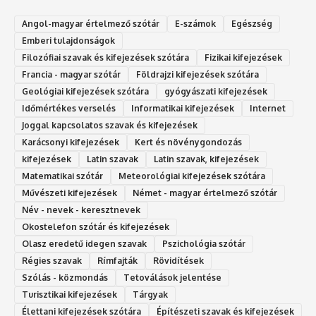
Angol-magyar értelmező szótár
E-számok
Egészség
Emberi tulajdonságok
Filozófiai szavak és kifejezések szótára
Fizikai kifejezések
Francia - magyar szótár
Földrajzi kifejezések szótára
Geológiai kifejezések szótára
gyógyászati kifejezések
Időmértékes verselés
Informatikai kifejezések
Internet
Joggal kapcsolatos szavak és kifejezések
Karácsonyi kifejezések
Kert és növénygondozás
kifejezések
Latin szavak
Latin szavak, kifejezések
Matematikai szótár
Meteorológiai kifejezések szótára
Művészeti kifejezések
Német - magyar értelmező szótár
Név - nevek - keresztnevek
Okostelefon szótár és kifejezések
Olasz eredetű idegen szavak
Ps‮gólohciz‬ia s‮átóz‬r
Régies szavak
Rímfajták
Rövidítések
Szólás - közmondás
Tetoválások jelentése
Turisztikai kifejezések
Tárgyak
Élettani kifejezések szótára
Építészeti szavak és kifejezések