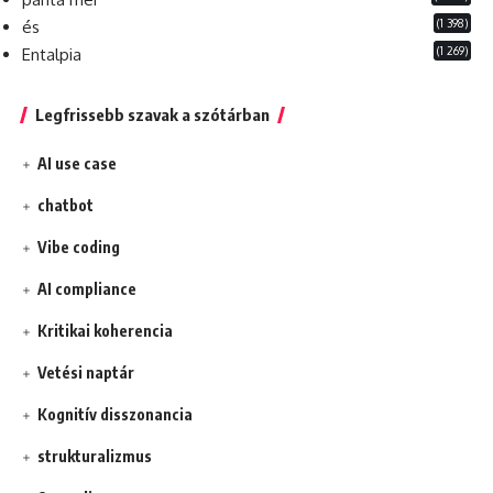
(1 398)
és
(1 269)
Entalpia
Legfrissebb szavak a szótárban
AI use case
chatbot
Vibe coding
AI compliance
Kritikai koherencia
Vetési naptár
Kognitív disszonancia
strukturalizmus