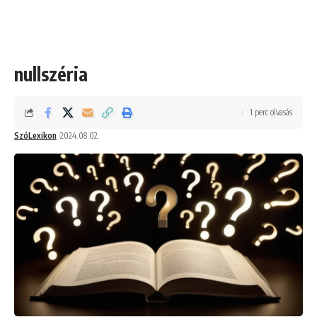
nullszéria
1 perc olvasás
SzóLexikon
2024.08.02.