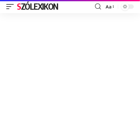
SZÓLEXIKON
Aa
Font
Resizer