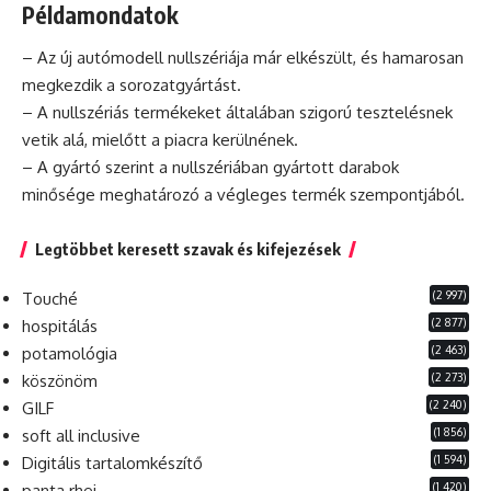
Példamondatok
– Az új autómodell nullszériája már elkészült, és hamarosan
megkezdik a sorozatgyártást.
– A nullszériás termékeket általában szigorú tesztelésnek
vetik alá, mielőtt a piacra kerülnének.
– A gyártó szerint a nullszériában gyártott darabok
minősége meghatározó a végleges termék szempontjából.
Legtöbbet keresett szavak és kifejezések
(2 997)
Touché
(2 877)
hospitálás
(2 463)
potamológia
(2 273)
köszönöm
(2 240)
GILF
(1 856)
soft all inclusive
(1 594)
Digitális tartalomkészítő
(1 420)
panta rhei