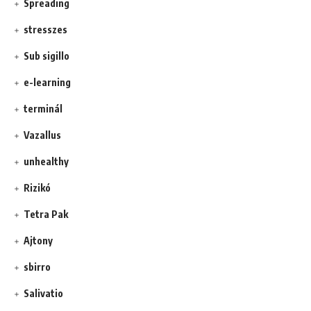
Spreading
stresszes
Sub sigillo
e-learning
terminál
Vazallus
unhealthy
Rizikó
Tetra Pak
Ajtony
sbirro
Salivatio