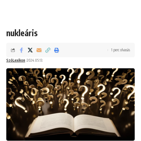
nukleáris
1 perc olvasás
SzóLexikon
2024.05.13.