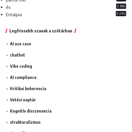
(1 398)
és
(1 270)
Entalpia
Legfrissebb szavak a szótárban
AI use case
chatbot
Vibe coding
AI compliance
Kritikai koherencia
Vetési naptár
Kognitív disszonancia
strukturalizmus