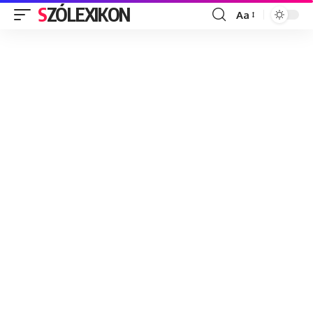
SZÓLEXIKON
Aa
Font
Resizer