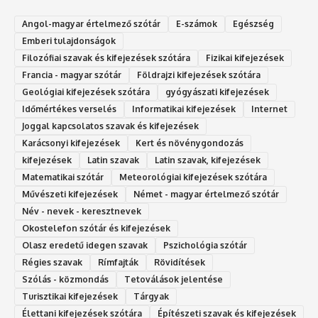
Angol-magyar értelmező szótár
E-számok
Egészség
Emberi tulajdonságok
Filozófiai szavak és kifejezések szótára
Fizikai kifejezések
Francia - magyar szótár
Földrajzi kifejezések szótára
Geológiai kifejezések szótára
gyógyászati kifejezések
Időmértékes verselés
Informatikai kifejezések
Internet
Joggal kapcsolatos szavak és kifejezések
Karácsonyi kifejezések
Kert és növénygondozás
kifejezések
Latin szavak
Latin szavak, kifejezések
Matematikai szótár
Meteorológiai kifejezések szótára
Művészeti kifejezések
Német - magyar értelmező szótár
Név - nevek - keresztnevek
Okostelefon szótár és kifejezések
Olasz eredetű idegen szavak
Ps‮gólohciz‬ia s‮átóz‬r
Régies szavak
Rímfajták
Rövidítések
Szólás - közmondás
Tetoválások jelentése
Turisztikai kifejezések
Tárgyak
Élettani kifejezések szótára
Építészeti szavak és kifejezések