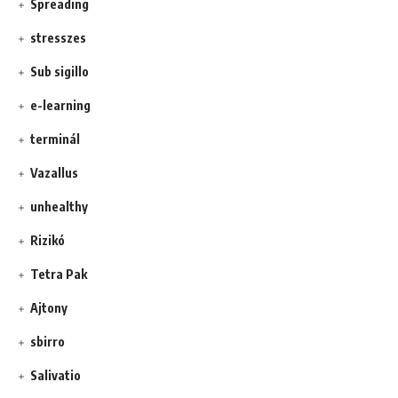
Spreading
stresszes
Sub sigillo
e-learning
terminál
Vazallus
unhealthy
Rizikó
Tetra Pak
Ajtony
sbirro
Salivatio