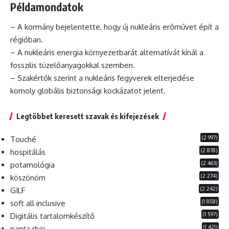
Példamondatok
– A kormány bejelentette, hogy új nukleáris erőművet épít a
régióban.
– A nukleáris energia környezetbarát alternatívát kínál a
fosszilis
tüzelőanyagokkal szemben.
– Szakértők szerint a nukleáris fegyverek elterjedése
komoly
globális
biztonsági kockázatot jelent.
Legtöbbet keresett szavak és kifejezések
(2 997)
Touché
(2 878)
hospitálás
(2 463)
potamológia
(2 274)
köszönöm
(2 242)
GILF
(1 858)
soft all inclusive
(1 597)
Digitális tartalomkészítő
(1 421)
panta rhei