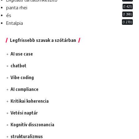
(1 421)
panta rhei
(1 398)
és
(1 270)
Entalpia
Legfrissebb szavak a szótárban
AI use case
chatbot
Vibe coding
AI compliance
Kritikai koherencia
Vetési naptár
Kognitív disszonancia
strukturalizmus