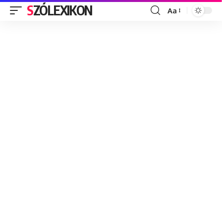
SZÓLEXIKON
Aa
Font
Resizer