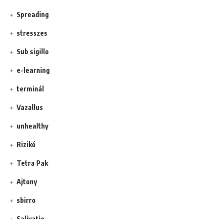
Spreading
stresszes
Sub sigillo
e-learning
terminál
Vazallus
unhealthy
Rizikó
Tetra Pak
Ajtony
sbirro
Salivatio