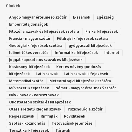
Címkék
Angol-magyar értelmező szótár
E-számok
Egészség
Emberi tulajdonságok
Filozófiai szavak és kifejezések szótára
Fizikai kifejezések
Francia - magyar szótár
Földrajzi kifejezések szótára
Geológiai kifejezések szótára
gyógyászati kifejezések
Időmértékes verselés
Informatikai kifejezések
Internet
Joggal kapcsolatos szavak és kifejezések
Karácsonyi kifejezések
Kert és növénygondozás
kifejezések
Latin szavak
Latin szavak, kifejezések
Matematikai szótár
Meteorológiai kifejezések szótára
Művészeti kifejezések
Német - magyar értelmező szótár
Név - nevek - keresztnevek
Okostelefon szótár és kifejezések
Olasz eredetű idegen szavak
Ps‮gólohciz‬ia s‮átóz‬r
Régies szavak
Rímfajták
Rövidítések
Szólás - közmondás
Tetoválások jelentése
Turisztikai kifejezések
Tárgyak