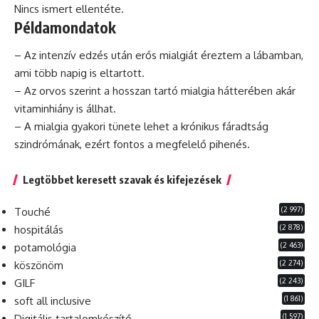
Nincs ismert ellentéte.
Példamondatok
– Az
intenzív
edzés után erős mialgiát éreztem a lábamban,
ami több napig is eltartott.
– Az orvos szerint a hosszan tartó mialgia hátterében akár
vitaminhiány is állhat.
– A mialgia gyakori tünete lehet a
krónikus
fáradtság
szindrómának,
ezért
fontos a megfelelő pihenés.
Legtöbbet keresett szavak és kifejezések
(2 997)
Touché
(2 878)
hospitálás
(2 463)
potamológia
(2 274)
köszönöm
(2 243)
GILF
(1 861)
soft all inclusive
(1 597)
Digitális tartalomkészítő