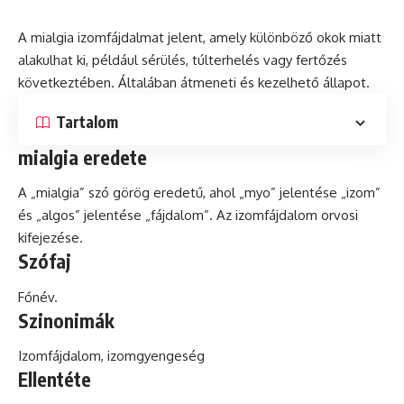
A mialgia izomfájdalmat jelent, amely különböző okok miatt
alakulhat ki, például sérülés, túlterhelés vagy fertőzés
következtében. Általában átmeneti
és
kezelhető állapot.
Tartalom
mialgia eredete
A „mialgia”
szó
görög eredetű, ahol „myo” jelentése „izom”
és „algos” jelentése „fájdalom”. Az izomfájdalom orvosi
kifejezése.
Szófaj
Főnév.
Szinonimák
Izomfájdalom, izomgyengeség
Ellentéte