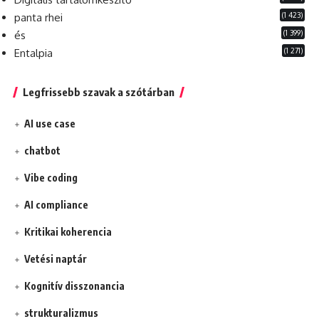
(1 423)
panta rhei
(1 399)
és
(1 271)
Entalpia
Legfrissebb szavak a szótárban
AI use case
chatbot
Vibe coding
AI compliance
Kritikai koherencia
Vetési naptár
Kognitív disszonancia
strukturalizmus