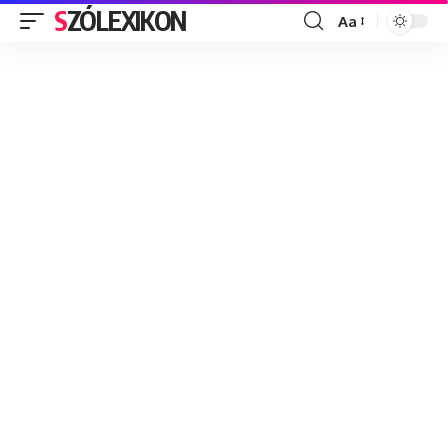
SZÓLEXIKON
Aa
Font
Resizer