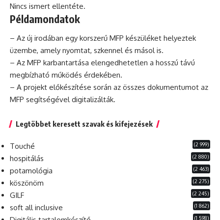
Nincs ismert ellentéte.
Példamondatok
– Az új irodában egy korszerű MFP készüléket helyeztek
üzembe, amely nyomtat, szkennel és másol is.
– Az MFP karbantartása elengedhetetlen a hosszú távú
megbízható működés érdekében.
– A
projekt
előkészítése során az összes dokumentumot az
MFP segítségével digitalizálták.
Legtöbbet keresett szavak és kifejezések
(2 999)
Touché
(2 880)
hospitálás
(2 463)
potamológia
(2 275)
köszönöm
(2 245)
GILF
(1 862)
soft all inclusive
(1 598)
Digitális tartalomkészítő