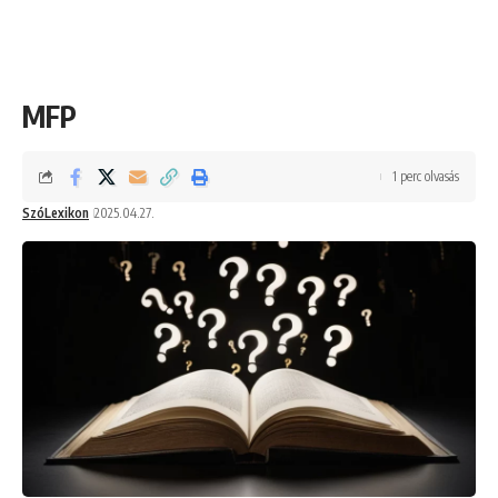
MFP
1 perc olvasás
SzóLexikon
2025.04.27.