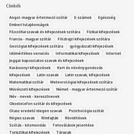
Címkék
Angol-magyar értelmező szótár
E-számok
Egészség
Emberi tulajdonságok
Filozófiai szavak és kifejezések szótára
Fizikai kifejezések
Francia - magyar szótár
Földrajzi kifejezések szótára
Geológiai kifejezések szótára
gyógyászati kifejezések
Időmértékes verselés
Informatikai kifejezések
Internet
Joggal kapcsolatos szavak és kifejezések
Karácsonyi kifejezések
Kert és növénygondozás
kifejezések
Latin szavak
Latin szavak, kifejezések
Matematikai szótár
Meteorológiai kifejezések szótára
Művészeti kifejezések
Német - magyar értelmező szótár
Név - nevek - keresztnevek
Okostelefon szótár és kifejezések
Olasz eredetű idegen szavak
Ps‮gólohciz‬ia s‮átóz‬r
Régies szavak
Rímfajták
Rövidítések
Szólás - közmondás
Tetoválások jelentése
Turisztikai kifejezések
Tárgyak