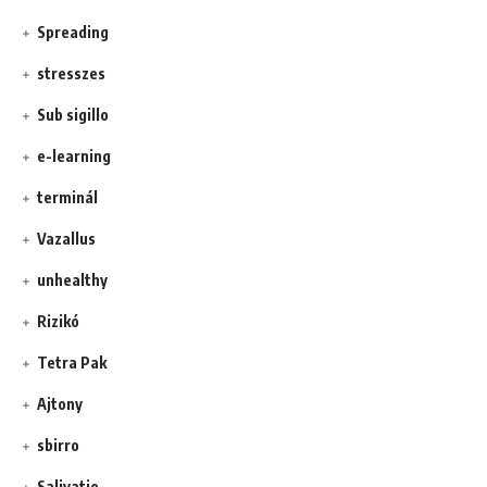
Spreading
stresszes
Sub sigillo
e-learning
terminál
Vazallus
unhealthy
Rizikó
Tetra Pak
Ajtony
sbirro
Salivatio