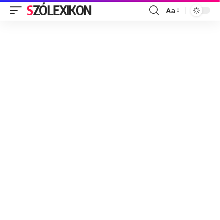
SZÓLEXIKON
Aa
Font
Resizer