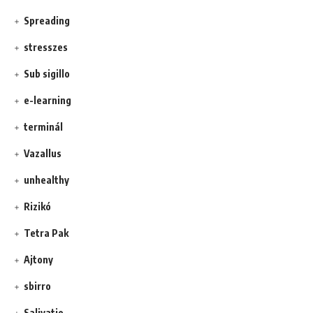
Spreading
stresszes
Sub sigillo
e-learning
terminál
Vazallus
unhealthy
Rizikó
Tetra Pak
Ajtony
sbirro
Salivatio