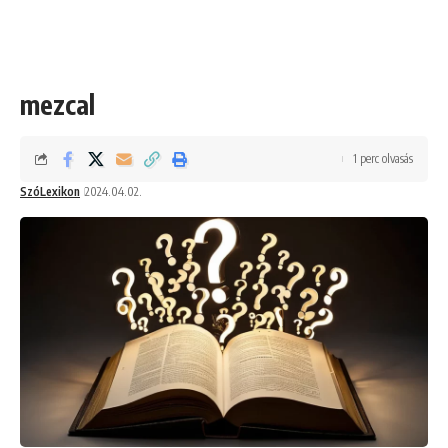
mezcal
1 perc olvasás
SzóLexikon
2024.04.02.