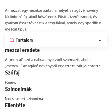
A mezcal egy mexikói párlat, amelyet az agávé növény
különböző fajtáiból készítenek. Füstös ízéről ismert,
és
gyakran összetévesztik a tequilával, amely egy specifikus
mezcal típus.
Tartalom
mezcal eredete
A „mezcal” szó a nahuatl nyelvből származik, ahol a
„mexcalli” az agávé növényből erjesztett italt jelentette.
Szófaj
Főnév.
Szinonimák
Nincs ismert szinonima
Ellentéte