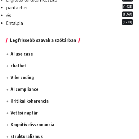
(1 421)
panta rhei
(1 398)
és
(1 270)
Entalpia
Legfrissebb szavak a szótárban
AI use case
chatbot
Vibe coding
AI compliance
Kritikai koherencia
Vetési naptár
Kognitív disszonancia
strukturalizmus