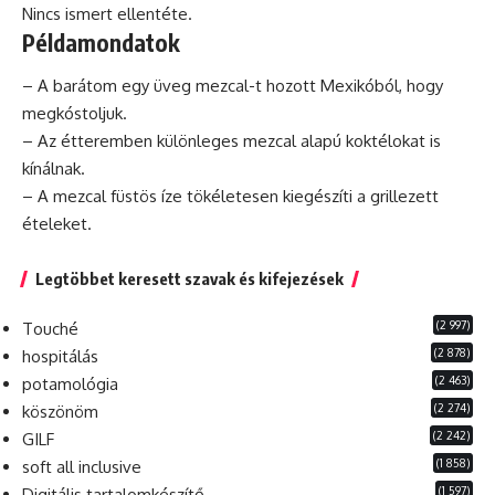
Nincs ismert ellentéte.
Példamondatok
– A barátom egy üveg mezcal-t hozott Mexikóból, hogy
megkóstoljuk.
– Az étteremben különleges mezcal alapú koktélokat is
kínálnak.
– A mezcal füstös íze tökéletesen kiegészíti a grillezett
ételeket.
Legtöbbet keresett szavak és kifejezések
(2 997)
Touché
(2 878)
hospitálás
(2 463)
potamológia
(2 274)
köszönöm
(2 242)
GILF
(1 858)
soft all inclusive
(1 597)
Digitális tartalomkészítő