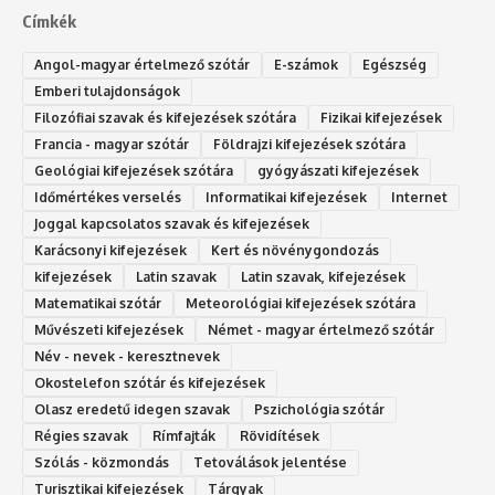
Címkék
Angol-magyar értelmező szótár
E-számok
Egészség
Emberi tulajdonságok
Filozófiai szavak és kifejezések szótára
Fizikai kifejezések
Francia - magyar szótár
Földrajzi kifejezések szótára
Geológiai kifejezések szótára
gyógyászati kifejezések
Időmértékes verselés
Informatikai kifejezések
Internet
Joggal kapcsolatos szavak és kifejezések
Karácsonyi kifejezések
Kert és növénygondozás
kifejezések
Latin szavak
Latin szavak, kifejezések
Matematikai szótár
Meteorológiai kifejezések szótára
Művészeti kifejezések
Német - magyar értelmező szótár
Név - nevek - keresztnevek
Okostelefon szótár és kifejezések
Olasz eredetű idegen szavak
Ps‮gólohciz‬ia s‮átóz‬r
Régies szavak
Rímfajták
Rövidítések
Szólás - közmondás
Tetoválások jelentése
Turisztikai kifejezések
Tárgyak