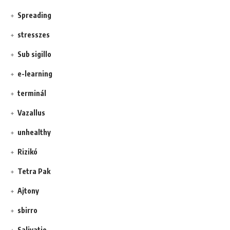
Spreading
stresszes
Sub sigillo
e-learning
terminál
Vazallus
unhealthy
Rizikó
Tetra Pak
Ajtony
sbirro
Salivatio