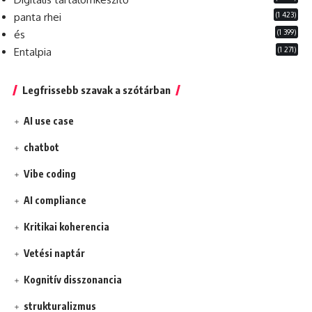
(1 423)
panta rhei
(1 399)
és
(1 271)
Entalpia
Legfrissebb szavak a szótárban
AI use case
chatbot
Vibe coding
AI compliance
Kritikai koherencia
Vetési naptár
Kognitív disszonancia
strukturalizmus