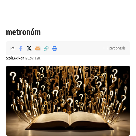
metronóm
1 perc olvasás
SzóLexikon
2024.11.28.