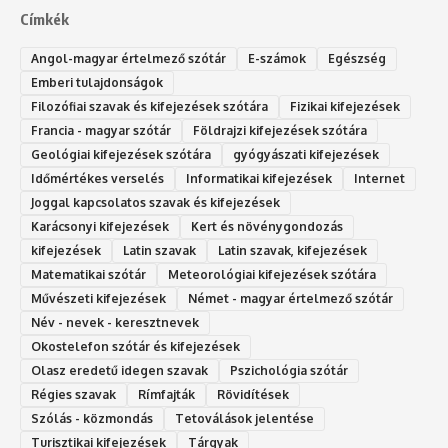
Címkék
Angol-magyar értelmező szótár
E-számok
Egészség
Emberi tulajdonságok
Filozófiai szavak és kifejezések szótára
Fizikai kifejezések
Francia - magyar szótár
Földrajzi kifejezések szótára
Geológiai kifejezések szótára
gyógyászati kifejezések
Időmértékes verselés
Informatikai kifejezések
Internet
Joggal kapcsolatos szavak és kifejezések
Karácsonyi kifejezések
Kert és növénygondozás
kifejezések
Latin szavak
Latin szavak, kifejezések
Matematikai szótár
Meteorológiai kifejezések szótára
Művészeti kifejezések
Német - magyar értelmező szótár
Név - nevek - keresztnevek
Okostelefon szótár és kifejezések
Olasz eredetű idegen szavak
Ps‮gólohciz‬ia s‮átóz‬r
Régies szavak
Rímfajták
Rövidítések
Szólás - közmondás
Tetoválások jelentése
Turisztikai kifejezések
Tárgyak