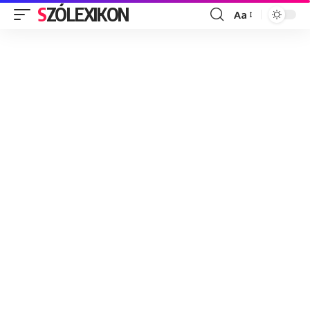
SZÓLEXIKON
Aa
Font
Resizer