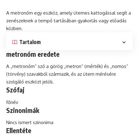
A metronóm egy eszköz, amely ütemes kattogással segít a
zenészeknek a tempó tartásában gyakorlás vagy előadás
közben.
Tartalom
metronóm eredete
A „metronóm”
szó
a görög „metron” (mérték)
és
„nomos”
(törvény) szavakból származik, és az ütem mérésére
szolgáló eszközt jelöli.
Szófaj
főnév
Szinonimák
Nincs ismert szinonima
Ellentéte