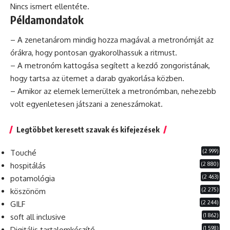
Nincs ismert ellentéte.
Példamondatok
– A zenetanárom mindig hozza magával a metronómját az
órákra, hogy pontosan gyakorolhassuk a ritmust.
– A metronóm kattogása segített a kezdő zongoristának,
hogy tartsa az ütemet a darab gyakorlása közben.
– Amikor az elemek lemerültek a metronómban, nehezebb
volt egyenletesen játszani a zeneszámokat.
Legtöbbet keresett szavak és kifejezések
(2 999)
Touché
(2 880)
hospitálás
(2 463)
potamológia
(2 275)
köszönöm
(2 244)
GILF
(1 862)
soft all inclusive
(1 598)
Digitális tartalomkészítő