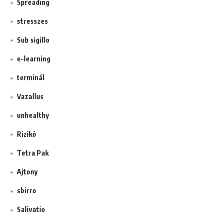
Spreading
stresszes
Sub sigillo
e-learning
terminál
Vazallus
unhealthy
Rizikó
Tetra Pak
Ajtony
sbirro
Salivatio