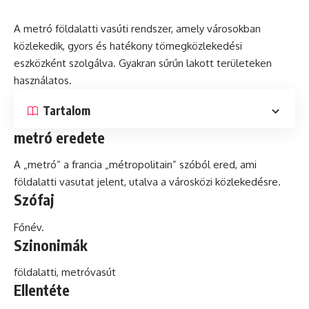
A metró földalatti vasúti rendszer, amely városokban
közlekedik, gyors
és
hatékony
tömegközlekedési
eszközként szolgálva. Gyakran sűrűn lakott területeken
használatos.
Tartalom
metró eredete
A „metró” a francia „métropolitain” szóból ered, ami
földalatti vasutat jelent, utalva a városközi közlekedésre.
Szófaj
Főnév.
Szinonimák
földalatti, metróvasút
Ellentéte