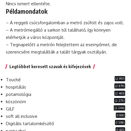
Nincs ismert ellentéte.
Példamondatok
– A reggeli csúcsforgalomban a metró zsúfolt és zajos volt.
– A metrómegálló a sarkon túl található, így könnyen
elérhetjük a város központját.
– Tegnapelőtt a metrón felejtettem az esernyőmet,
de
szerencsére megtalálták a talált tárgyak osztályán.
Legtöbbet keresett szavak és kifejezések
(2 997)
Touché
(2 879)
hospitálás
(2 463)
potamológia
(2 275)
köszönöm
(2 244)
GILF
(1 861)
soft all inclusive
(1 598)
Digitális tartalomkészítő
(1 421)
panta rhei