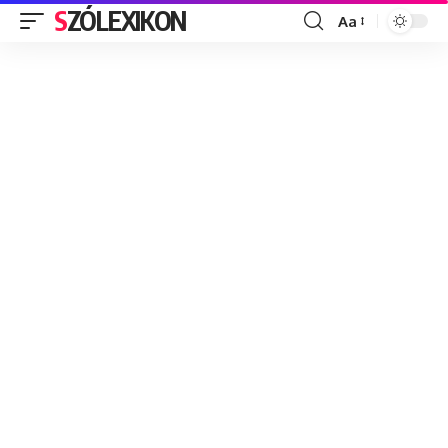
SZÓLEXIKON
Aa
Font
Resizer