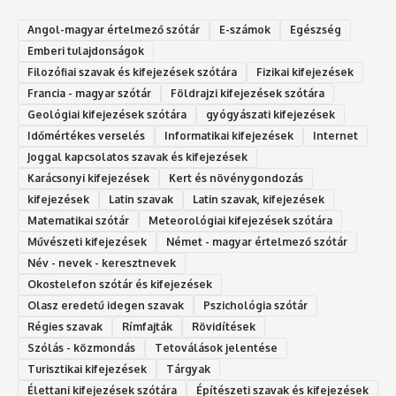
Angol-magyar értelmező szótár
E-számok
Egészség
Emberi tulajdonságok
Filozófiai szavak és kifejezések szótára
Fizikai kifejezések
Francia - magyar szótár
Földrajzi kifejezések szótára
Geológiai kifejezések szótára
gyógyászati kifejezések
Időmértékes verselés
Informatikai kifejezések
Internet
Joggal kapcsolatos szavak és kifejezések
Karácsonyi kifejezések
Kert és növénygondozás
kifejezések
Latin szavak
Latin szavak, kifejezések
Matematikai szótár
Meteorológiai kifejezések szótára
Művészeti kifejezések
Német - magyar értelmező szótár
Név - nevek - keresztnevek
Okostelefon szótár és kifejezések
Olasz eredetű idegen szavak
Ps‮gólohciz‬ia s‮átóz‬r
Régies szavak
Rímfajták
Rövidítések
Szólás - közmondás
Tetoválások jelentése
Turisztikai kifejezések
Tárgyak
Élettani kifejezések szótára
Építészeti szavak és kifejezések