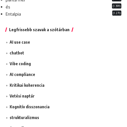
(1 399)
és
(1 271)
Entalpia
Legfrissebb szavak a szótárban
AI use case
chatbot
Vibe coding
AI compliance
Kritikai koherencia
Vetési naptár
Kognitív disszonancia
strukturalizmus