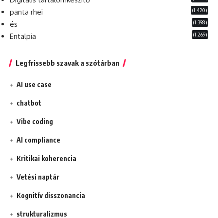
(1 420)
panta rhei
(1 398)
és
(1 269)
Entalpia
Legfrissebb szavak a szótárban
AI use case
chatbot
Vibe coding
AI compliance
Kritikai koherencia
Vetési naptár
Kognitív disszonancia
strukturalizmus