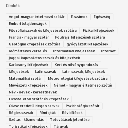
Címkék
Angol-magyar értelmező szótár
E-számok
Egészség
Emberi tulajdonságok
Filozófiai szavak és kifejezések szótára
Fizikai kifejezések
Francia - magyar szótár
Földrajzi kifejezések szótára
Geológiai kifejezések szótára
gyógyászati kifejezések
Időmértékes verselés
Informatikai kifejezések
Internet
Joggal kapcsolatos szavak és kifejezések
Karácsonyi kifejezések
Kert és növénygondozás
kifejezések
Latin szavak
Latin szavak, kifejezések
Matematikai szótár
Meteorológiai kifejezések szótára
Művészeti kifejezések
Német - magyar értelmező szótár
Név - nevek - keresztnevek
Okostelefon szótár és kifejezések
Olasz eredetű idegen szavak
Ps‮gólohciz‬ia s‮átóz‬r
Régies szavak
Rímfajták
Rövidítések
Szólás - közmondás
Tetoválások jelentése
Turisztikai kifejezések
Tárgyak