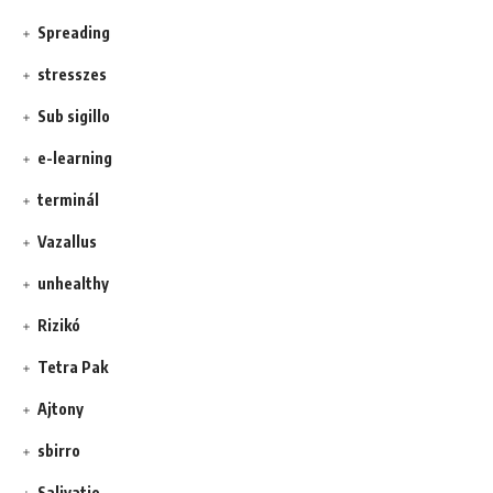
Spreading
stresszes
Sub sigillo
e-learning
terminál
Vazallus
unhealthy
Rizikó
Tetra Pak
Ajtony
sbirro
Salivatio