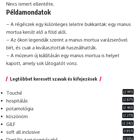
Nincs ismert ellentéte.
Példamondatok
– A régészek egy különleges leletre bukkantak: egy manus
mortua került elő a föld alól.
– Az ókori legendák szerint a manus mortua varázserővel
bírt,
és
csak a kiválasztottak használhatták.
– A
múzeum
új kiállításán egy manus mortua is helyet
kapott, amely sok látogatót vonz.
Legtöbbet keresett szavak és kifejezések
(2 997)
Touché
(2 877)
hospitálás
(2 463)
potamológia
(2 273)
köszönöm
(2 242)
GILF
(1 857)
soft all inclusive
(1 595)
Digitális tartalomkészítő