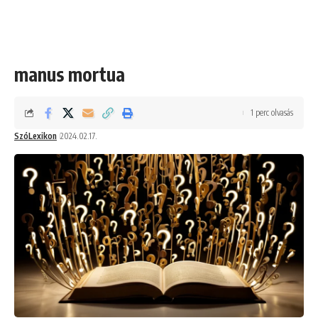
manus mortua
1 perc olvasás
SzóLexikon
2024.02.17.