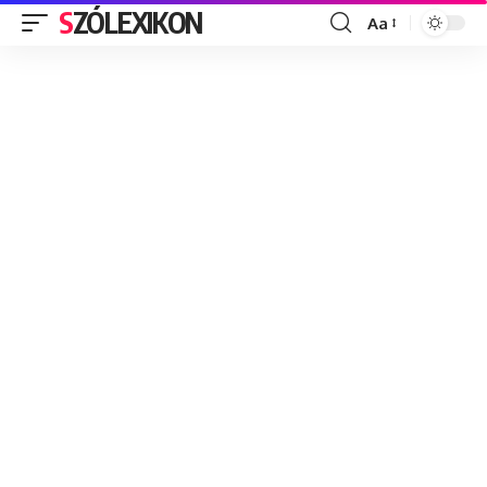
SZÓLEXIKON
Aa
Font
Resizer