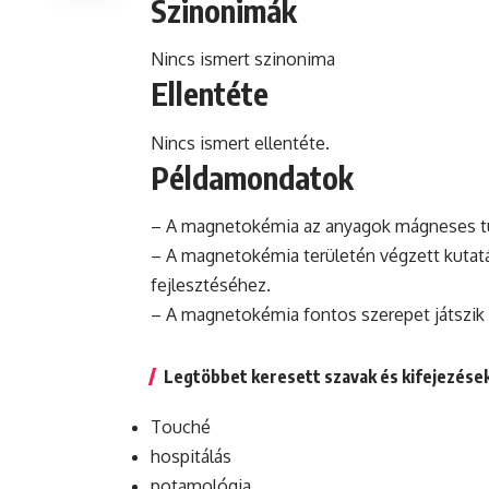
Szinonimák
Nincs ismert szinonima
Ellentéte
Nincs ismert ellentéte.
Példamondatok
– A magnetokémia az anyagok mágneses tul
– A magnetokémia területén végzett kutat
fejlesztéséhez.
– A magnetokémia fontos szerepet játszik
Legtöbbet keresett szavak és kifejezése
Touché
hospitálás
potamológia