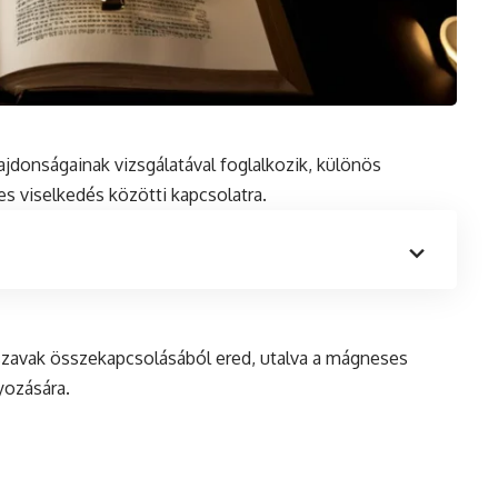
donságainak vizsgálatával foglalkozik, különös
 viselkedés közötti kapcsolatra.
szavak összekapcsolásából ered, utalva a mágneses
yozására.