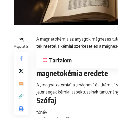
A magnetokémia az anyagok mágneses tulaj
tekintettel a kémiai szerkezet
és
a mágneses
Megosztás
Tartalom
magnetokémia eredete
A „magnetokémia” a „
mágnes
” és „
kémia
” 
jelenségek kémiai aspektusainak tanulmán
Szófaj
főnév