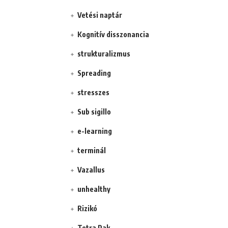
Vetési naptár
Kognitív disszonancia
strukturalizmus
Spreading
stresszes
Sub sigillo
e-learning
terminál
Vazallus
unhealthy
Rizikó
Tetra Pak