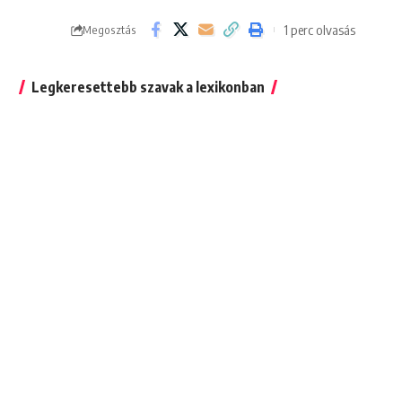
1 perc olvasás
Megosztás
Legkeresettebb szavak a lexikonban