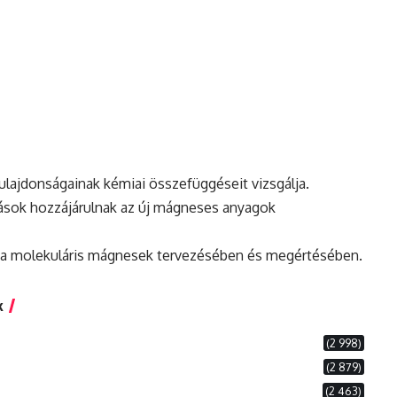
ajdonságainak kémiai összefüggéseit vizsgálja.
ások hozzájárulnak az új mágneses anyagok
 a molekuláris mágnesek tervezésében és megértésében.
k
(2 998)
(2 879)
(2 463)