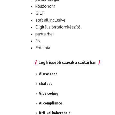
köszönöm
GILF
soft all inclusive
Digitális tartalomkészítő
panta rhei
és
Entalpia
Legfrissebb szavak a szótárban
AI use case
chatbot
Vibe coding
AI compliance
Kritikai koherencia