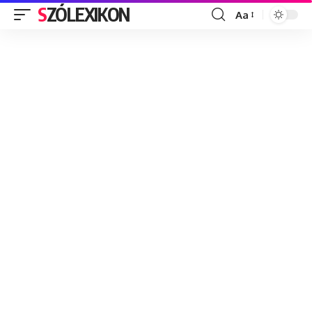
SZÓLEXIKON
Aa
Font
Resizer