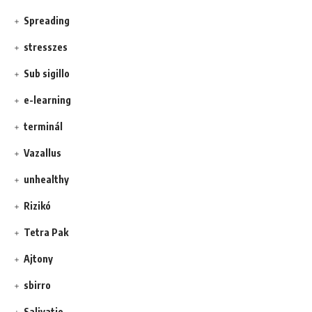
Spreading
stresszes
Sub sigillo
e-learning
terminál
Vazallus
unhealthy
Rizikó
Tetra Pak
Ajtony
sbirro
Salivatio