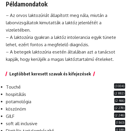
Példamondatok
– Az orvos laktozúriát állapított meg nála, miután a
laborvizsgálatok kimutatták a laktóz jelenlétét a
vizeletében.
– A laktozúria gyakran a laktóz
intolerancia
egyik tünete
lehet, ezért fontos a megfelelő
diagnózis
.
– A betegek laktozúria esetén általában azt a tanácsot
kapják, hogy kerüljék a magas laktóztartalmú ételeket.
Legtöbbet keresett szavak és kifejezések
(3 004)
Touché
(2 882)
hospitálás
(2 466)
potamológia
(2 278)
köszönöm
(2 246)
GILF
(1 863)
soft all inclusive
(1 599)
Digitális tartalomkészítő