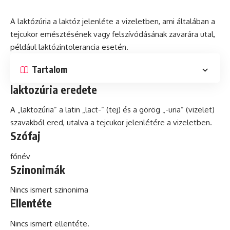
A laktózúria a laktóz jelenléte a vizeletben, ami általában a
tejcukor emésztésének vagy felszívódásának zavarára utal,
például laktózintolerancia esetén.
Tartalom
laktozúria eredete
A „laktozúria” a
latin
„lact-” (tej) és a görög „-uria” (vizelet)
szavakból ered, utalva a tejcukor jelenlétére a vizeletben.
Szófaj
főnév
Szinonimák
Nincs ismert szinonima
Ellentéte
Nincs ismert ellentéte.