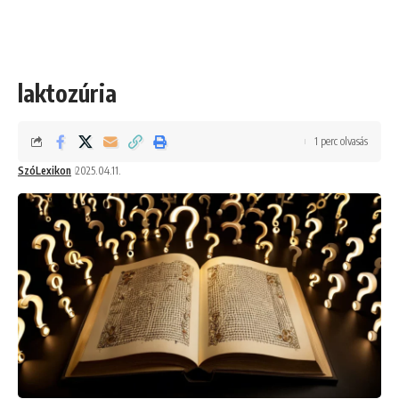
laktozúria
1 perc olvasás
SzóLexikon
2025.04.11.