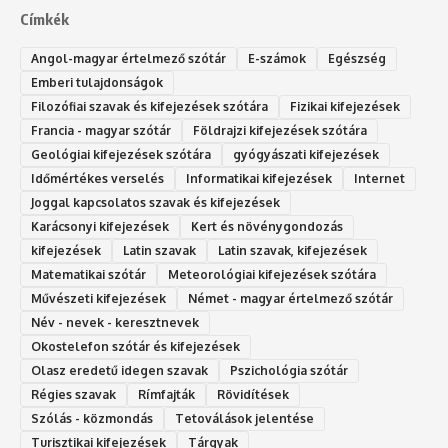
Címkék
Angol-magyar értelmező szótár
E-számok
Egészség
Emberi tulajdonságok
Filozófiai szavak és kifejezések szótára
Fizikai kifejezések
Francia - magyar szótár
Földrajzi kifejezések szótára
Geológiai kifejezések szótára
gyógyászati kifejezések
Időmértékes verselés
Informatikai kifejezések
Internet
Joggal kapcsolatos szavak és kifejezések
Karácsonyi kifejezések
Kert és növénygondozás
kifejezések
Latin szavak
Latin szavak, kifejezések
Matematikai szótár
Meteorológiai kifejezések szótára
Művészeti kifejezések
Német - magyar értelmező szótár
Név - nevek - keresztnevek
Okostelefon szótár és kifejezések
Olasz eredetű idegen szavak
Ps‮gólohciz‬ia s‮átóz‬r
Régies szavak
Rímfajták
Rövidítések
Szólás - közmondás
Tetoválások jelentése
Turisztikai kifejezések
Tárgyak