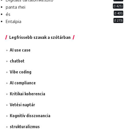
(1 425)
panta rhei
(1 401)
és
(1 273)
Entalpia
Legfrissebb szavak a szótárban
AI use case
chatbot
Vibe coding
AI compliance
Kritikai koherencia
Vetési naptár
Kognitív disszonancia
strukturalizmus