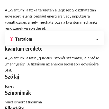
A „kvantum” a fizika területén a legkisebb, oszthatatlan
egységet jelenti, például energiára vagy impulzusra
vonatkozóan, amely meghatározza a kvantummechanikai
rendszerek viselkedését.
Tartalom
kvantum eredete
A „kvantum” a
latin
„quantus” szóból származik, jelentése
„mennyiség”. A fizikában az energia legkisebb egységére
utal.
Szófaj
főnév
Szinonimák
Nincs ismert szinonima
Ellentéte