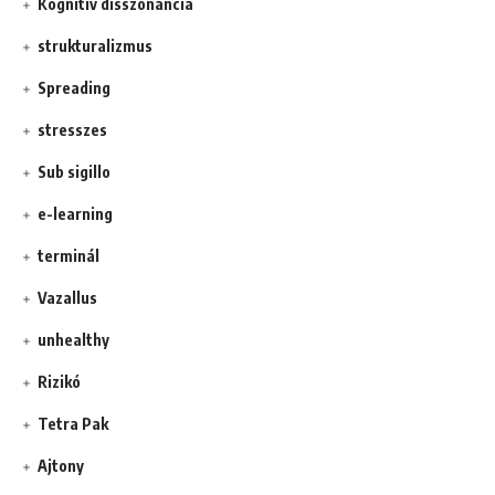
Kognitív disszonancia
strukturalizmus
Spreading
stresszes
Sub sigillo
e-learning
terminál
Vazallus
unhealthy
Rizikó
Tetra Pak
Ajtony