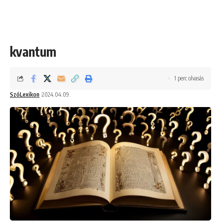
kvantum
1 perc olvasás
SzóLexikon
2024.04.09.