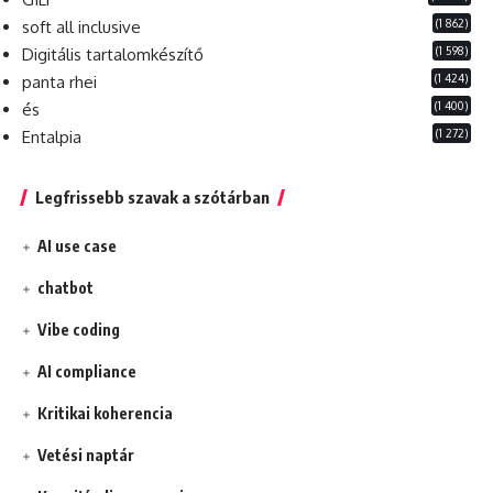
(1 862)
soft all inclusive
(1 598)
Digitális tartalomkészítő
(1 424)
panta rhei
(1 400)
és
(1 272)
Entalpia
Legfrissebb szavak a szótárban
AI use case
chatbot
Vibe coding
AI compliance
Kritikai koherencia
Vetési naptár