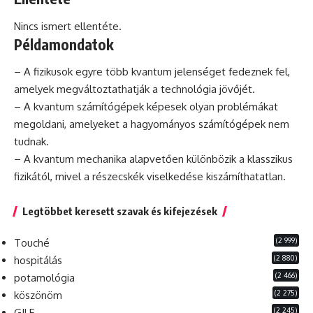
Nincs ismert ellentéte.
Példamondatok
– A fizikusok egyre több kvantum jelenséget fedeznek fel,
amelyek megváltoztathatják a technológia jövőjét.
– A kvantum számítógépek képesek olyan problémákat
megoldani, amelyeket a hagyományos számítógépek nem
tudnak.
– A kvantum mechanika alapvetően különbözik a klasszikus
fizikától, mivel a részecskék viselkedése kiszámíthatatlan.
Legtöbbet keresett szavak és kifejezések
(2 999)
Touché
(2 880)
hospitálás
(2 466)
potamológia
(2 275)
köszönöm
(2 245)
GILF