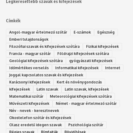
Legkeresettebb szavak és kifejezések
Címkék
Angol-magyar értelmező szótár
E-számok
Egészség
Emberi tulajdonságok
Filozófiai szavak és kifejezések szótára
Fizikai kifejezések
Francia - magyar szótár
Földrajzi kifejezések szótára
Geológiai kifejezések szótára
gyógyászati kifejezések
Időmértékes verselés
Informatikai kifejezések
Internet
Joggal kapcsolatos szavak és kifejezések
Karácsonyi kifejezések
Kert és növénygondozás
kifejezések
Latin szavak
Latin szavak, kifejezések
Matematikai szótár
Meteorológiai kifejezések szótára
Művészeti kifejezések
Német - magyar értelmező szótár
Név - nevek - keresztnevek
Okostelefon szótár és kifejezések
Olasz eredetű idegen szavak
Ps‮gólohciz‬ia s‮átóz‬r
Régies szavak
Rímfajták
Rövidítések