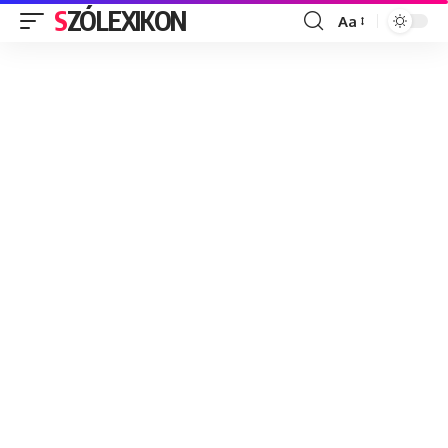
SZÓLEXIKON
Aa
Font
Resizer