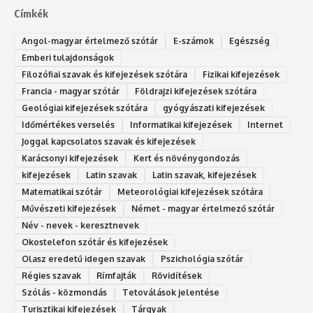
Címkék
Angol-magyar értelmező szótár
E-számok
Egészség
Emberi tulajdonságok
Filozófiai szavak és kifejezések szótára
Fizikai kifejezések
Francia - magyar szótár
Földrajzi kifejezések szótára
Geológiai kifejezések szótára
gyógyászati kifejezések
Időmértékes verselés
Informatikai kifejezések
Internet
Joggal kapcsolatos szavak és kifejezések
Karácsonyi kifejezések
Kert és növénygondozás
kifejezések
Latin szavak
Latin szavak, kifejezések
Matematikai szótár
Meteorológiai kifejezések szótára
Művészeti kifejezések
Német - magyar értelmező szótár
Név - nevek - keresztnevek
Okostelefon szótár és kifejezések
Olasz eredetű idegen szavak
Ps‮gólohciz‬ia s‮átóz‬r
Régies szavak
Rímfajták
Rövidítések
Szólás - közmondás
Tetoválások jelentése
Turisztikai kifejezések
Tárgyak