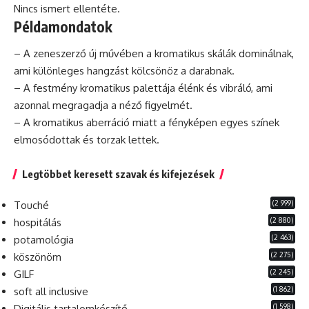
Nincs ismert ellentéte.
Példamondatok
– A zeneszerző új művében a kromatikus skálák dominálnak,
ami különleges hangzást kölcsönöz a darabnak.
– A festmény kromatikus palettája élénk és vibráló, ami
azonnal megragadja a néző figyelmét.
– A kromatikus
aberráció
miatt a fényképen egyes színek
elmosódottak és torzak lettek.
Legtöbbet keresett szavak és kifejezések
(2 999)
Touché
(2 880)
hospitálás
(2 463)
potamológia
(2 275)
köszönöm
(2 245)
GILF
(1 862)
soft all inclusive
(1 598)
Digitális tartalomkészítő