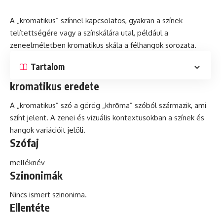
A „kromatikus” színnel kapcsolatos, gyakran a színek
telítettségére vagy a színskálára utal, például a
zeneelméletben kromatikus skála a félhangok sorozata.
Tartalom
kromatikus eredete
A „kromatikus”
szó
a görög „khrōma” szóból származik, ami
színt jelent. A zenei
és
vizuális kontextusokban a színek és
hangok variációit jelöli.
Szófaj
melléknév
Szinonimák
Nincs ismert szinonima.
Ellentéte