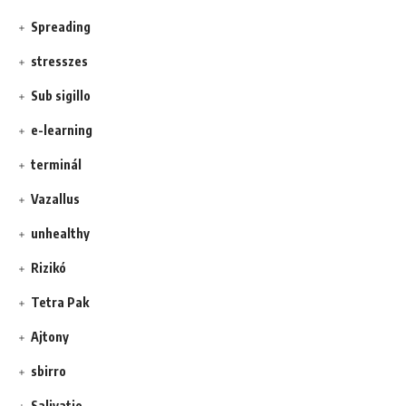
Spreading
stresszes
Sub sigillo
e-learning
terminál
Vazallus
unhealthy
Rizikó
Tetra Pak
Ajtony
sbirro
Salivatio