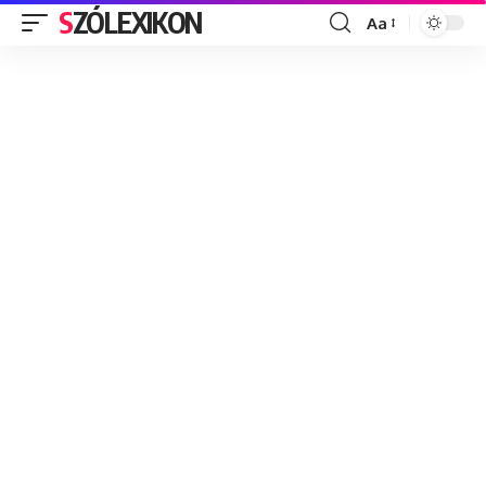
SZÓLEXIKON
Aa
Font
Resizer