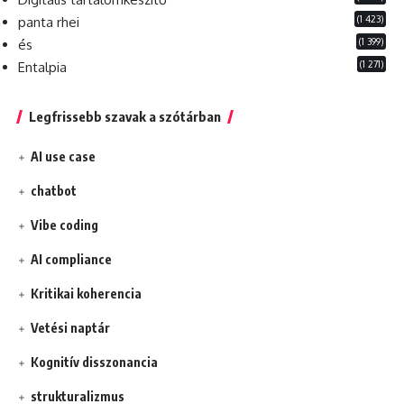
(1 423)
panta rhei
(1 399)
és
(1 271)
Entalpia
Legfrissebb szavak a szótárban
AI use case
chatbot
Vibe coding
AI compliance
Kritikai koherencia
Vetési naptár
Kognitív disszonancia
strukturalizmus