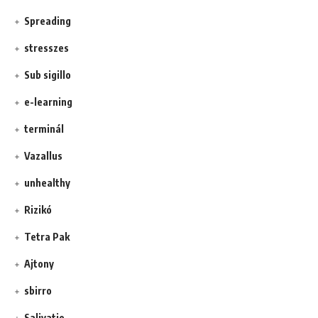
Spreading
stresszes
Sub sigillo
e-learning
terminál
Vazallus
unhealthy
Rizikó
Tetra Pak
Ajtony
sbirro
Salivatio