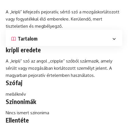
A „kripli” kifejezés
pejoratív
, sértő szó a mozgáskorlátozott
vagy fogyatékkal élő emberekre. Kerülendő, mert
tiszteletlen és megbélyegző.
Tartalom
kripli eredete
A „kripli” szó az angol „cripple” szóból származik, amely
sérült vagy mozgásában korlátozott személyt jelent. A
magyarban pejoratív értelemben használatos.
Szófaj
melléknév
Szinonimák
Nincs ismert szinonima
Ellentéte