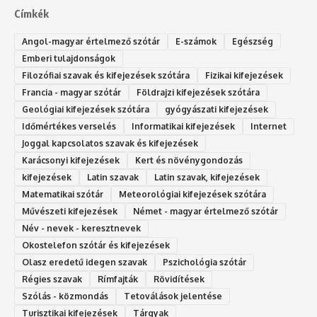
Címkék
Angol-magyar értelmező szótár
E-számok
Egészség
Emberi tulajdonságok
Filozófiai szavak és kifejezések szótára
Fizikai kifejezések
Francia - magyar szótár
Földrajzi kifejezések szótára
Geológiai kifejezések szótára
gyógyászati kifejezések
Időmértékes verselés
Informatikai kifejezések
Internet
Joggal kapcsolatos szavak és kifejezések
Karácsonyi kifejezések
Kert és növénygondozás
kifejezések
Latin szavak
Latin szavak, kifejezések
Matematikai szótár
Meteorológiai kifejezések szótára
Művészeti kifejezések
Német - magyar értelmező szótár
Név - nevek - keresztnevek
Okostelefon szótár és kifejezések
Olasz eredetű idegen szavak
Ps‮gólohciz‬ia s‮átóz‬r
Régies szavak
Rímfajták
Rövidítések
Szólás - közmondás
Tetoválások jelentése
Turisztikai kifejezések
Tárgyak