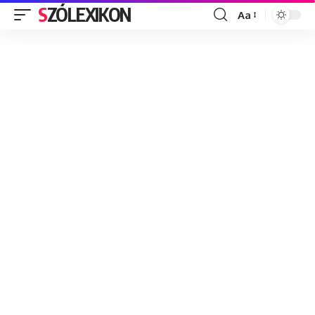
SZÓLEXIKON
Aa
Font
Resizer