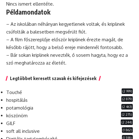
Nincs ismert ellentéte.
Példamondatok
– Az iskolában néhányan kegyetlenek voltak, és kriplinek
csúfolták a balesetben megsérült fiút.
– A film főszereplője először kriplinek érezte magát,
de
később rájött, hogy a belső ereje mindennél fontosabb.
–
Bár
sokan kriplinek nevezték, ő sosem hagyta, hogy ez a
szó meghatározza az életét.
Legtöbbet keresett szavak és kifejezések
(2 999)
Touché
(2 879)
hospitálás
(2 463)
potamológia
(2 275)
köszönöm
(2 244)
GILF
(1 862)
soft all inclusive
(1 598)
Digitális tartalomkészítő