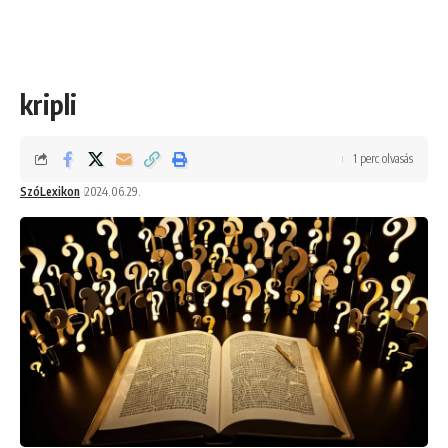
kripli
1 perc olvasás
SzóLexikon
2024.06.29.