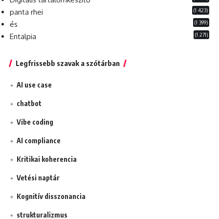
(1 423)
panta rhei
(1 399)
és
(1 271)
Entalpia
Legfrissebb szavak a szótárban
AI use case
chatbot
Vibe coding
AI compliance
Kritikai koherencia
Vetési naptár
Kognitív disszonancia
strukturalizmus