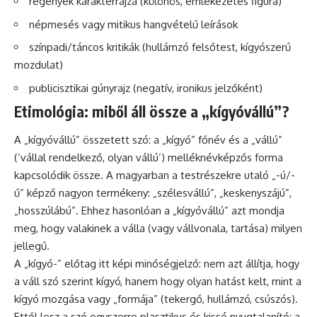
regények karakterrajza (különös, emlékezetes figura)
népmesés vagy mitikus hangvételű leírások
színpadi/táncos kritikák (hullámzó felsőtest, kígyószerű
mozdulat)
publicisztikai gúnyrajz (negatív, ironikus jelzőként)
Etimológia: miből áll össze a „kígyóvállú”?
A „kígyóvállú” összetett szó: a „kígyó” főnév és a „vállú”
(’vállal rendelkező, olyan vállú’) melléknévképzős forma
kapcsolódik össze. A magyarban a testrészekre utaló „-ú/-
ű” képző nagyon termékeny: „szélesvállú”, „keskenyszájú”,
„hosszúlábú”. Ehhez hasonlóan a „kígyóvállú” azt mondja
meg, hogy valakinek a válla (vagy vállvonala, tartása) milyen
jellegű.
A „kígyó-” előtag itt képi minőségjelző: nem azt állítja, hogy
a váll szó szerint kígyó, hanem hogy olyan hatást kelt, mint a
kígyó mozgása vagy „formája” (tekergő, hullámzó, csúszós).
Ettől lesz a szó egyszerre plasztikus és kissé nyugtalanító: a