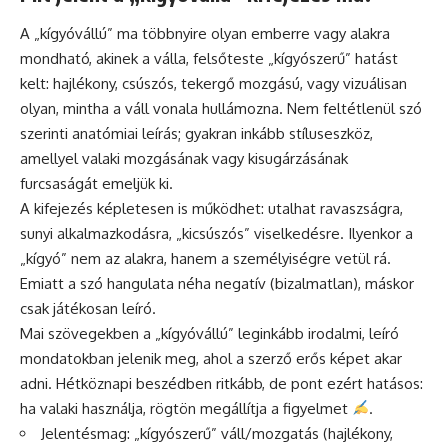
A „kígyóvállú” ma többnyire olyan emberre vagy alakra
mondható, akinek a válla, felsőteste „kígyószerű” hatást
kelt: hajlékony, csúszós, tekergő mozgású, vagy vizuálisan
olyan, mintha a váll vonala hullámozna. Nem feltétlenül szó
szerinti anatómiai leírás; gyakran inkább stíluseszköz,
amellyel valaki mozgásának vagy kisugárzásának
furcsaságát emeljük ki.
A kifejezés képletesen is működhet: utalhat ravaszságra,
sunyi alkalmazkodásra, „kicsúszós” viselkedésre. Ilyenkor a
„kígyó” nem az alakra, hanem a személyiségre vetül rá.
Emiatt a szó hangulata néha negatív (bizalmatlan), máskor
csak játékosan leíró.
Mai szövegekben a „kígyóvállú” leginkább irodalmi, leíró
mondatokban jelenik meg, ahol a szerző erős képet akar
adni. Hétköznapi beszédben ritkább, de pont ezért hatásos:
ha valaki használja, rögtön megállítja a figyelmet
.
Jelentésmag: „kígyószerű” váll/mozgatás (hajlékony,