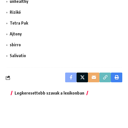
unhealthy
Rizikó
Tetra Pak
Ajtony
sbirro
Salivatio
Legkeresettebb szavak a lexikonban