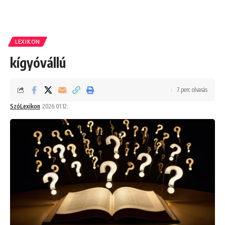
LEXIKON
kígyóvállú
7 perc olvasás
SzóLexikon
2026.01.12.