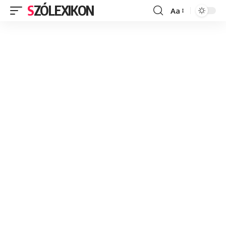
SZÓLEXIKON
Aa
Font
Resizer