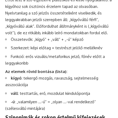
kígyóhoz sok ösztönös érzelem tapad az olvasóban.
Nyelvtanilag a szó jelzős összetételként viselkedik, és
leggyakrabban jelzői szerepben áll: „kígyóvállú férfi”,
„kígyóvállú alak”. Előfordulhat állítmányként is („kígyóvállú
volt”), de ez ritkább, inkább leíró mondatokban fordul elő.
Összetevők: „kígyó” + „váll” + „-ú” képző
Szerkezet: képi előtag + testrészt jelölő melléknév
Funkció: erős vizuális/metaforikus jelző, főnév előtt a
leggyakoribb
Az elemek rövid bontása (lista):
kígyó
: tekergő mozgás, ravaszság, sejtelmesség
asszociációja
váll
: testtartás, erő, mozdulat kiindulópontja
-ú
: „valamilyen …-ú” = „olyan …-val rendelkező”
(szélesvállú mintájára)
Szinonimák és rokon értelmű kifejezések