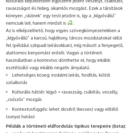
kulturális képzeletben egyszerre jelent veszélyt, csábítást,
ravaszságot és hideg, sikamlós mozgást. Ezek a társítások
könnyen „ráülnek” egy testi jelzőre is, így a „kígyóvállú”
nemcsak leír, hanem minősít is
.
Az is elképzelhető, hogy egyes szövegkörnyezetekben a
„kígyóvállú” a karcsú, hajlékony, táncos mozdulatokat idézi
fel (például színpadi leírásokban), míg másutt a fenyegető,
alattomos benyomást erősíti. Vagyis a történeti
használatban a kontextus dönthette el, hogy inkább
esztétizáló vagy inkább negatív árnyalatú.
Lehetséges közeg: irodalmi leírás, fordítás, költői
szóalkotás
Kulturális háttér: kígyó = ravaszság, csábítás, veszély,
„csúszós” mozgás
Kontextusfüggés: lehet dicsérő (kecses) vagy elítélő
(sunya) hatású
Példák a történeti előfordulás tipikus terepeire (lista):