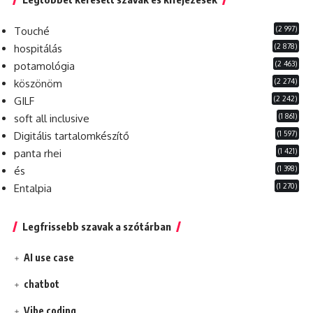
(2 997)
Touché
(2 878)
hospitálás
(2 463)
potamológia
(2 274)
köszönöm
(2 242)
GILF
(1 861)
soft all inclusive
(1 597)
Digitális tartalomkészítő
(1 421)
panta rhei
(1 398)
és
(1 270)
Entalpia
Legfrissebb szavak a szótárban
AI use case
chatbot
Vibe coding