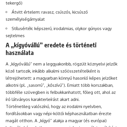
tekergő)
Átvitt értelem: ravasz, csúszós, kicsúszó
személyiségárnyalat
Stílusérték: képszerű, irodalmias, olykor gúnyos vagy
sejtelmes
A „kígyóvállú” eredete és történeti
használata
A „kígyóvállú” nem a leggyakoribb, rögzült köznyelvi jelzők
közé tartozik, inkább alkalmi szóösszetételként is
létrejöhetett: a magyarban könnyű hasonló képes jelzőket
alkotni (pl. „sasorrú”, „kőszívű”). Emiatt több korszakban,
többféle szövegben is felbukkanhatott, főleg ott, ahol az
író látványos karakterleírást akart adni.
Történetileg valószínű, hogy az irodalmi nyelvben,
fordításokban vagy népi-költői képhasználatban érezte
magát otthon. A „kígyó” alakja a magyar (és európai)