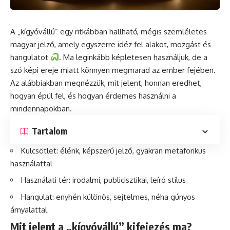
A „kígyóvállú” egy ritkábban hallható, mégis szemléletes
magyar jelző, amely egyszerre idéz fel alakot, mozgást és
hangulatot
. Ma leginkább képletesen használjuk, de a
szó képi ereje miatt könnyen megmarad az ember fejében.
Az alábbiakban megnézzük, mit jelent, honnan eredhet,
hogyan épül fel, és hogyan érdemes használni a
mindennapokban.
Tartalom
Kulcsötlet: élénk, képszerű jelző, gyakran metaforikus
használattal
Használati tér: irodalmi, publicisztikai, leíró stílus
Hangulat: enyhén különös, sejtelmes, néha gúnyos
árnyalattal
Mit jelent a „kígyóvállú” kifejezés ma?