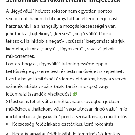
A „kígyóvállú” helyett sokszor nem egyetlen pontos
szinonimát, hanem több, árnyalatban eltérő megoldást
használunk. Ha a hangsúly a mozgás kecsességén van,
jöhetnek a „hajlékony”, „kecses”, „ringó vállú” típusú
leírások. Ha inkább a negatív, „csúszós” benyomást akarjuk
kiemelni, akkor a „sunya”, „kígyószerű”, „ravasz” jelzők
működhetnek.
Fontos, hogy a „kígyóvállú” különlegessége épp a
kettősség: egyszerre testi és lelki minőséget is sejtethet.
Ezért a helyettesítésnél érdemes eldönteni, hogy a szerzői
szándék inkább vizuális (alak, tartás, mozgás) vagy
jellemrajzi (szándék, viselkedés)
.
Stílusban is lehet váltani: hétköznapi szövegben jobban
működhet a „hajlékony vállú” vagy „furcsán ringó vállú”, míg
irodalomban a „kígyóvállú” pont a szokatlansága miatt ütős.
Kecsesség felől: inkább esztétikus, leíró rokonítás
Negatív árnyalat felől: inkább jellemminősítő, ironikus