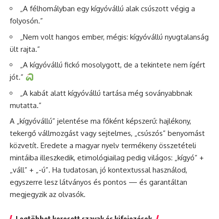
„A félhomályban egy kígyóvállú alak csúszott végig a
folyosón.”
„Nem volt hangos ember, mégis: kígyóvállú nyugtalanság
ült rajta.”
„A kígyóvállú fickó mosolygott, de a tekintete nem ígért
jót.”
„A kabát alatt kígyóvállú tartása még soványabbnak
mutatta.”
A „kígyóvállú” jelentése ma főként képszerű: hajlékony,
tekergő vállmozgást vagy sejtelmes, „csúszós” benyomást
közvetít. Eredete a magyar nyelv termékeny összetételi
mintáiba illeszkedik, etimológiailag pedig világos: „kígyó” +
„váll” + „-ú”. Ha tudatosan, jó kontextussal használod,
egyszerre lesz látványos és pontos — és garantáltan
megjegyzik az olvasók.
Legtöbbet keresett szavak és kifejezések