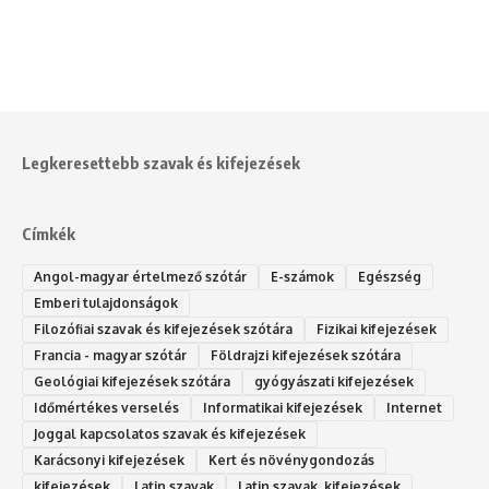
Legkeresettebb szavak és kifejezések
Címkék
Angol-magyar értelmező szótár
E-számok
Egészség
Emberi tulajdonságok
Filozófiai szavak és kifejezések szótára
Fizikai kifejezések
Francia - magyar szótár
Földrajzi kifejezések szótára
Geológiai kifejezések szótára
gyógyászati kifejezések
Időmértékes verselés
Informatikai kifejezések
Internet
Joggal kapcsolatos szavak és kifejezések
Karácsonyi kifejezések
Kert és növénygondozás
kifejezések
Latin szavak
Latin szavak, kifejezések