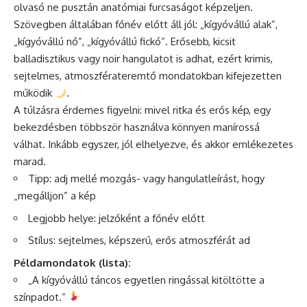
olvasó ne pusztán anatómiai furcsaságot képzeljen.
Szövegben általában főnév előtt áll jól: „kígyóvállú alak”,
„kígyóvállú nő”, „kígyóvállú fickó”. Erősebb, kicsit
balladisztikus vagy noir hangulatot is adhat, ezért krimis,
sejtelmes, atmoszférateremtő mondatokban kifejezetten
működik
.
A túlzásra érdemes figyelni: mivel ritka és erős kép, egy
bekezdésben többször használva könnyen manírossá
válhat. Inkább egyszer, jól elhelyezve, és akkor emlékezetes
marad.
Tipp: adj mellé mozgás- vagy hangulatleírást, hogy
„megálljon” a kép
Legjobb helye: jelzőként a főnév előtt
Stílus: sejtelmes, képszerű, erős atmoszférát ad
Példamondatok (lista):
„A kígyóvállú táncos egyetlen ringással kitöltötte a
színpadot.”