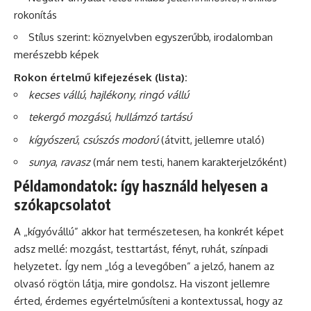
rokonítás
Stílus szerint: köznyelvben egyszerűbb, irodalomban
merészebb képek
Rokon értelmű kifejezések (lista):
kecses vállú
,
hajlékony
,
ringó vállú
tekergő mozgású
,
hullámzó tartású
kígyószerű
,
csúszós modorú
(átvitt, jellemre utaló)
sunya
,
ravasz
(már nem testi, hanem karakterjelzőként)
Példamondatok: így használd helyesen a
szókapcsolatot
A „kígyóvállú” akkor hat természetesen, ha konkrét képet
adsz mellé: mozgást, testtartást, fényt, ruhát, színpadi
helyzetet. Így nem „lóg a levegőben” a jelző, hanem az
olvasó rögtön látja, mire gondolsz. Ha viszont jellemre
érted, érdemes egyértelműsíteni a kontextussal, hogy az