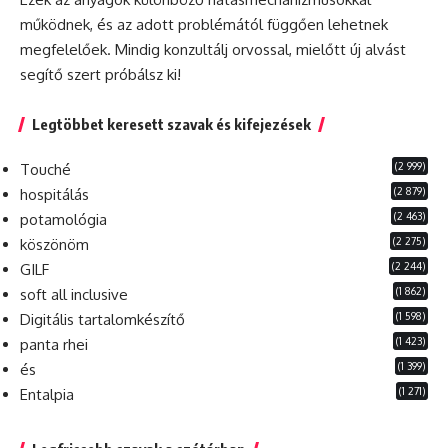
működnek,
és
az adott problémától függően lehetnek
megfelelőek. Mindig konzultálj orvossal, mielőtt új alvást
segítő szert próbálsz ki!
Legtöbbet keresett szavak és kifejezések
(2 999)
Touché
(2 879)
hospitálás
(2 463)
potamológia
(2 275)
köszönöm
(2 244)
GILF
(1 862)
soft all inclusive
(1 598)
Digitális tartalomkészítő
(1 423)
panta rhei
(1 399)
és
(1 271)
Entalpia