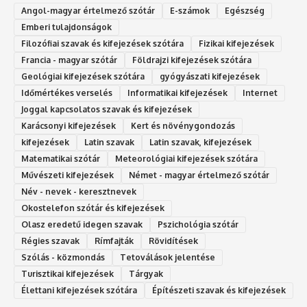
Angol-magyar értelmező szótár
E-számok
Egészség
Emberi tulajdonságok
Filozófiai szavak és kifejezések szótára
Fizikai kifejezések
Francia - magyar szótár
Földrajzi kifejezések szótára
Geológiai kifejezések szótára
gyógyászati kifejezések
Időmértékes verselés
Informatikai kifejezések
Internet
Joggal kapcsolatos szavak és kifejezések
Karácsonyi kifejezések
Kert és növénygondozás
kifejezések
Latin szavak
Latin szavak, kifejezések
Matematikai szótár
Meteorológiai kifejezések szótára
Művészeti kifejezések
Német - magyar értelmező szótár
Név - nevek - keresztnevek
Okostelefon szótár és kifejezések
Olasz eredetű idegen szavak
Ps‮gólohciz‬ia s‮átóz‬r
Régies szavak
Rímfajták
Rövidítések
Szólás - közmondás
Tetoválások jelentése
Turisztikai kifejezések
Tárgyak
Élettani kifejezések szótára
Építészeti szavak és kifejezések