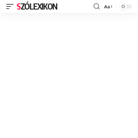
SZÓLEXIKON
Aa
Font
Resizer