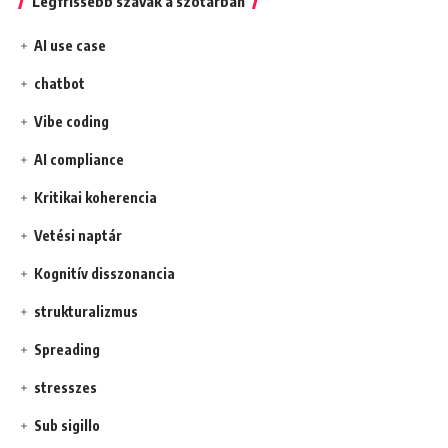
Legfrissebb szavak a szótárban
AI use case
chatbot
Vibe coding
AI compliance
Kritikai koherencia
Vetési naptár
Kognitív disszonancia
strukturalizmus
Spreading
stresszes
Sub sigillo