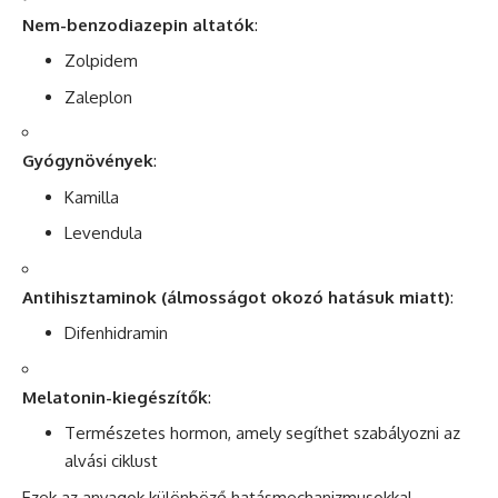
Nem-benzodiazepin altatók
:
Zolpidem
Zaleplon
Gyógynövények
:
Kamilla
Levendula
Antihisztaminok (álmosságot okozó hatásuk miatt)
:
Difenhidramin
Melatonin-kiegészítők
:
Természetes
hormon
, amely segíthet szabályozni az
alvási ciklust
Ezek az anyagok különböző hatásmechanizmusokkal