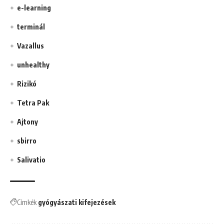
e-learning
terminál
Vazallus
unhealthy
Rizikó
Tetra Pak
Ajtony
sbirro
Salivatio
Címkék
gyógyászati kifejezések