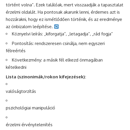
történt volna”. Ezek találóak, mert visszaadják a tapasztalat
érzelmi oldalát. Ha pontosak akarunk lenni, érdemes azt is
hozzárakni, hogy ez ismétlődően történik, és az eredménye
az önbizalom leépítése.
Köznyelvi leírás: „kiforgatja”, „letagadja”, „rád fogja”
Pontosítás: rendszeresen csinálja, nem egyszeri
félreértés
Következmény: a másik fél elkezd önmagában
kételkedni
Lista (szinonimák/rokon kifejezések):
valóságtorzítás
pszichológiai manipuláció
érzelmi érvénytelenítés