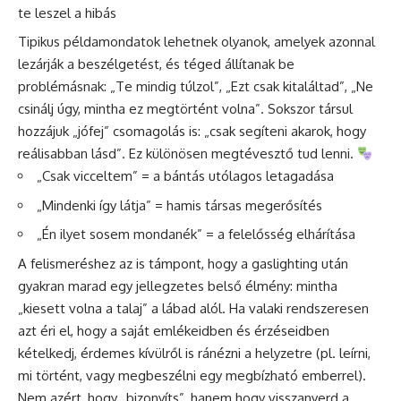
te leszel a hibás
Tipikus példamondatok lehetnek olyanok, amelyek azonnal
lezárják a beszélgetést, és téged állítanak be
problémásnak: „Te mindig túlzol”, „Ezt csak kitaláltad”, „Ne
csinálj úgy, mintha ez megtörtént volna”. Sokszor társul
hozzájuk „jófej” csomagolás is: „csak segíteni akarok, hogy
reálisabban lásd”. Ez különösen megtévesztő tud lenni.
„Csak vicceltem” = a bántás utólagos letagadása
„Mindenki így látja” = hamis társas megerősítés
„Én ilyet sosem mondanék” = a felelősség elhárítása
A felismeréshez az is támpont, hogy a gaslighting után
gyakran marad egy jellegzetes belső élmény: mintha
„kiesett volna a talaj” a lábad alól. Ha valaki rendszeresen
azt éri el, hogy a saját emlékeidben és érzéseidben
kételkedj, érdemes kívülről is ránézni a helyzetre (pl. leírni,
mi történt, vagy megbeszélni egy megbízható emberrel).
Nem azért, hogy „bizonyíts”, hanem hogy visszanyerd a