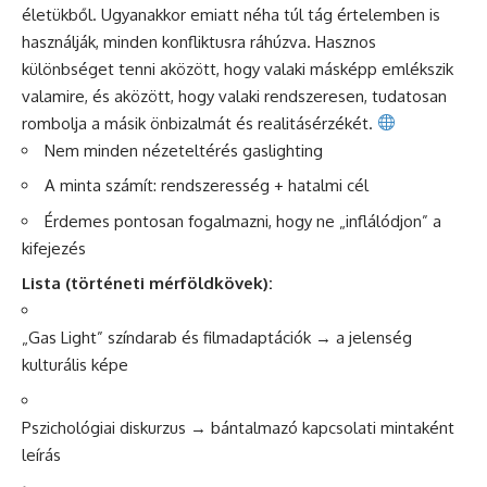
életükből. Ugyanakkor emiatt néha túl tág értelemben is
használják, minden konfliktusra ráhúzva. Hasznos
különbséget tenni aközött, hogy valaki másképp emlékszik
valamire, és aközött, hogy valaki rendszeresen, tudatosan
rombolja a másik önbizalmát és realitásérzékét.
Nem minden nézeteltérés gaslighting
A minta számít: rendszeresség + hatalmi cél
Érdemes pontosan fogalmazni, hogy ne „inflálódjon” a
kifejezés
Lista (történeti mérföldkövek):
„Gas Light” színdarab és filmadaptációk → a jelenség
kulturális képe
Pszichológiai diskurzus → bántalmazó kapcsolati mintaként
leírás