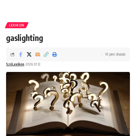
LEXIKON
gaslighting
10 perc olvasás
SzóLexikon
2026.01.12.