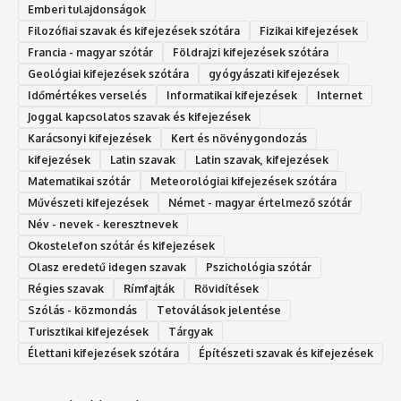
Emberi tulajdonságok
Filozófiai szavak és kifejezések szótára
Fizikai kifejezések
Francia - magyar szótár
Földrajzi kifejezések szótára
Geológiai kifejezések szótára
gyógyászati kifejezések
Időmértékes verselés
Informatikai kifejezések
Internet
Joggal kapcsolatos szavak és kifejezések
Karácsonyi kifejezések
Kert és növénygondozás
kifejezések
Latin szavak
Latin szavak, kifejezések
Matematikai szótár
Meteorológiai kifejezések szótára
Művészeti kifejezések
Német - magyar értelmező szótár
Név - nevek - keresztnevek
Okostelefon szótár és kifejezések
Olasz eredetű idegen szavak
Ps‮gólohciz‬ia s‮átóz‬r
Régies szavak
Rímfajták
Rövidítések
Szólás - közmondás
Tetoválások jelentése
Turisztikai kifejezések
Tárgyak
Élettani kifejezések szótára
Építészeti szavak és kifejezések