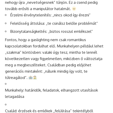
nehogy újra „nevetségesnek” tűnjön. Ez a csend pedig
tovább erősíti a manipulátor hatalmát.
Érzelmi érvénytelenítés: „nincs okod így érezni”
Felelősség áttolása: „te csinálsz belőle problémát”
Bizonytalanságkeltés: „biztos rosszul emlékszel”
Fontos, hogy a gaslighting nem csak romantikus
kapcsolatokban fordulhat elő. Munkahelyen például lehet
„szakmai” köntösben: valaki úgy tesz, mintha te lennél
következetlen vagy figyelmetlen, miközben ő változtatja
meg a megbeszélteket. Családban pedig előjöhet
generációs mintaként: „nálunk mindig így volt, te
túlreagálod”.
Munkahely: határidők, feladatok, elhangzott utasítások
letagadása
Család: érzések és emlékek „felülírása” tekintélyből