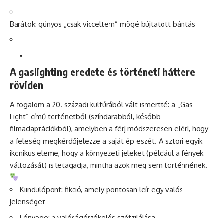
Barátok: gúnyos „csak vicceltem” mögé bújtatott bántás
–
A gaslighting eredete és történeti háttere
röviden
A fogalom a 20. századi kultúrából vált ismertté: a „Gas
Light” című történetből (színdarabból, később
filmadaptációkból), amelyben a férj módszeresen eléri, hogy
a feleség megkérdőjelezze a saját ép eszét. A sztori egyik
ikonikus eleme, hogy a környezeti jeleket (például a fények
változását) is letagadja, mintha azok meg sem történnének.
Kiindulópont: fikció, amely pontosan leír egy valós
jelenséget
Lényege: a valóságérzékelés szétzilálása