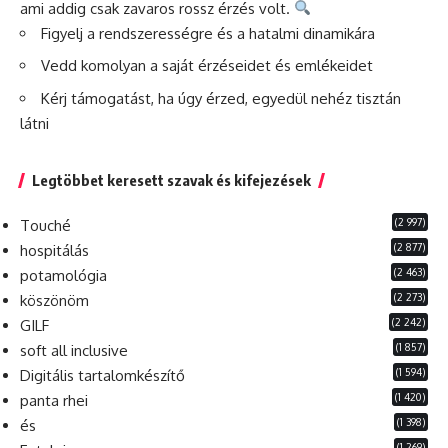
ami addig csak zavaros rossz érzés volt.
Figyelj a rendszerességre és a hatalmi dinamikára
Vedd komolyan a saját érzéseidet és emlékeidet
Kérj támogatást, ha úgy érzed, egyedül nehéz tisztán
látni
Legtöbbet keresett szavak és kifejezések
(2 997)
Touché
(2 877)
hospitálás
(2 463)
potamológia
(2 273)
köszönöm
(2 242)
GILF
(1 857)
soft all inclusive
(1 594)
Digitális tartalomkészítő
(1 420)
panta rhei
(1 398)
és
(1 269)