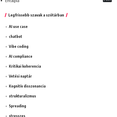
Entalpia
Legfrissebb szavak a szótárban
AI use case
chatbot
Vibe coding
AI compliance
Kritikai koherencia
Vetési naptár
Kognitív disszonancia
strukturalizmus
Spreading
stresszes