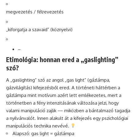
megvezetés / félrevezetés
„kiforgatja a szavaid” (köznyelvi)
–
Etimológia: honnan ered a „gaslighting”
szó?
A „gaslighting” szó az angol „gas light” (gázlámpa,
gázvilágítás) kifejezésből ered. A történeti háttérben a
gázlámpa mint motívum azért lett emlékezetes, mert a
történetben a fény intenzitásának változása jelzi, hogy
valami manipuláció zajlik — miközben a bántalmazó tagadja
a nyilvánvalót. Innen alakult át a kifejezés egy pszichológiai
manipulációs technika nevévé.
Alapszó: gas light = gázlámpa