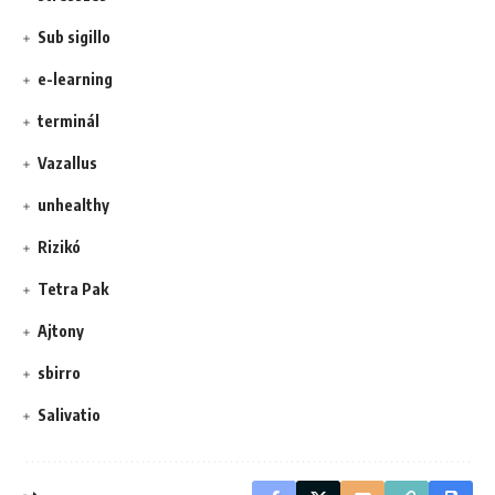
Sub sigillo
e-learning
terminál
Vazallus
unhealthy
Rizikó
Tetra Pak
Ajtony
sbirro
Salivatio