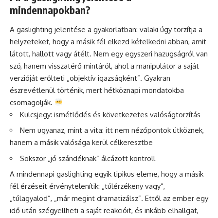
mindennapokban?
A gaslighting jelentése a gyakorlatban: valaki úgy torzítja a
helyzeteket, hogy a másik fél elkezd kételkedni abban, amit
látott, hallott vagy átélt. Nem egy egyszeri hazugságról van
szó, hanem visszatérő mintáról, ahol a manipulátor a saját
verzióját erőlteti „objektív igazságként”. Gyakran
észrevétlenül történik, mert hétköznapi mondatokba
csomagolják.
Kulcsjegy: ismétlődés és következetes valóságtorzítás
Nem ugyanaz, mint a vita: itt nem nézőpontok ütköznek,
hanem a másik valósága kerül célkeresztbe
Sokszor „jó szándéknak” álcázott kontroll
A mindennapi gaslighting egyik tipikus eleme, hogy a másik
fél érzéseit érvénytelenítik: „túlérzékeny vagy”,
„túlagyalod”, „már megint dramatizálsz”. Ettől az ember egy
idő után szégyellheti a saját reakcióit, és inkább elhallgat,