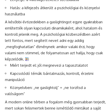
Hatás: a kifejezés átkerült a pszichológiai és köznyelvi
használatba
A későbbi évtizedekben a gaslightingot egyre gyakrabban
említették olyan kapcsolati dinamikaként, ahol hatalom és
kontroll jelenik meg. A pszichológiai közbeszédben azért
lett fontos, mert segített nevet adni egy addig
„megfoghatatlan” élménynek: amikor valaki érzi, hogy
valami nem stimmel, de folyamatosan azt hallja, hogy csak
képzelődik.
Miért terjedt el: jól megnevezi a tapasztalatot
Kapcsolódó témák: bántalmazás, kontroll, érzelmi
manipuláció
Köznyelvben: „ne gaslightolj” = „ne torzítsd a
valóságom”
A modern online térben a fogalom még gyorsabban terjedt,
mert sokan felismertek benne ismétlődő mintákat a saját