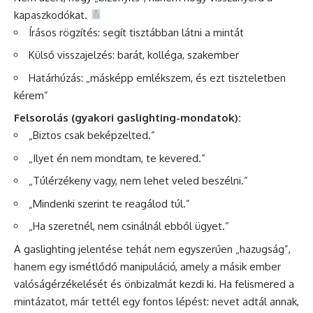
kapaszkodókat.
Írásos rögzítés: segít tisztábban látni a mintát
Külső visszajelzés: barát, kolléga, szakember
Határhúzás: „másképp emlékszem, és ezt tiszteletben
kérem”
Felsorolás (gyakori gaslighting-mondatok):
„Biztos csak beképzelted.”
„Ilyet én nem mondtam, te kevered.”
„Túlérzékeny vagy, nem lehet veled beszélni.”
„Mindenki szerint te reagálod túl.”
„Ha szeretnél, nem csinálnál ebből ügyet.”
A gaslighting jelentése tehát nem egyszerűen „hazugság”,
hanem egy ismétlődő manipuláció, amely a másik ember
valóságérzékelését és önbizalmát kezdi ki. Ha felismered a
mintázatot, már tettél egy fontos lépést: nevet adtál annak,