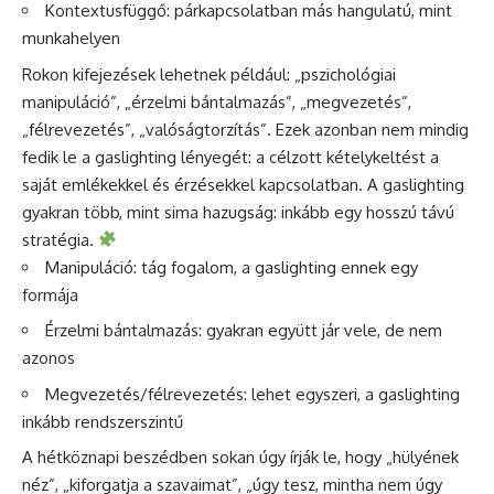
Kontextusfüggő: párkapcsolatban más hangulatú, mint
munkahelyen
Rokon kifejezések lehetnek például: „pszichológiai
manipuláció”, „érzelmi bántalmazás”, „megvezetés”,
„félrevezetés”, „valóságtorzítás”. Ezek azonban nem mindig
fedik le a gaslighting lényegét: a célzott kételykeltést a
saját emlékekkel és érzésekkel kapcsolatban. A gaslighting
gyakran több, mint sima hazugság: inkább egy hosszú távú
stratégia.
Manipuláció: tág fogalom, a gaslighting ennek egy
formája
Érzelmi bántalmazás: gyakran együtt jár vele, de nem
azonos
Megvezetés/félrevezetés: lehet egyszeri, a gaslighting
inkább rendszerszintű
A hétköznapi beszédben sokan úgy írják le, hogy „hülyének
néz”, „kiforgatja a szavaimat”, „úgy tesz, mintha nem úgy