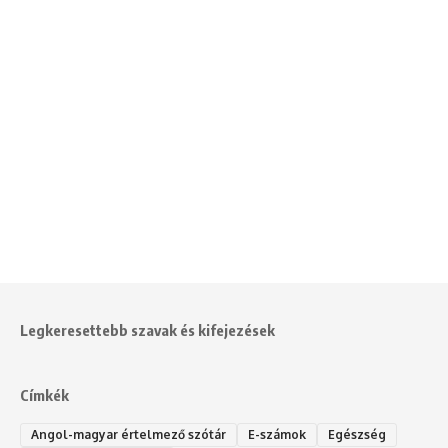
Legkeresettebb szavak és kifejezések
Címkék
Angol-magyar értelmező szótár
E-számok
Egészség