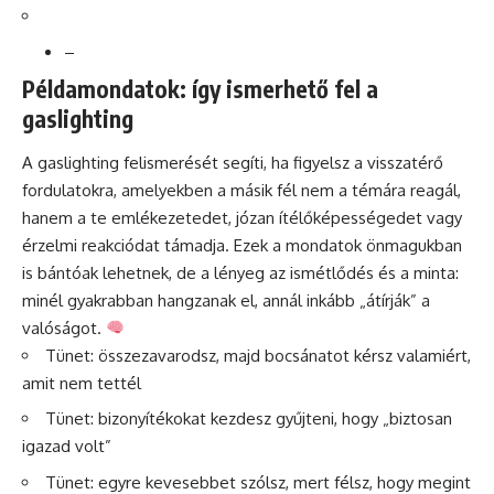
–
Példamondatok: így ismerhető fel a
gaslighting
A gaslighting felismerését segíti, ha figyelsz a visszatérő
fordulatokra, amelyekben a másik fél nem a témára reagál,
hanem a te emlékezetedet, józan ítélőképességedet vagy
érzelmi reakciódat támadja. Ezek a mondatok önmagukban
is bántóak lehetnek, de a lényeg az ismétlődés és a minta:
minél gyakrabban hangzanak el, annál inkább „átírják” a
valóságot.
Tünet: összezavarodsz, majd bocsánatot kérsz valamiért,
amit nem tettél
Tünet: bizonyítékokat kezdesz gyűjteni, hogy „biztosan
igazad volt”
Tünet: egyre kevesebbet szólsz, mert félsz, hogy megint