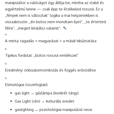
manipulátor a valóságot úgy állítja be, mintha az stabil és
egyértelmű lenne — csak épp te érzékeled rosszul. Ez a
„fények nem is változtak” logika a mai helyzetekben is
visszaköszön: „én biztos nem mondtam ilyet”, „te értetted
félre”, „megint kitalálsz valamit”.
A minta: tagadás + magyarázat + a másik hibáztatása
Tipikus fordulat: „biztos rosszul emlékszel”
Eredmény: önbizalomrombolás és függés erősödése
Etimológiai összefoglaló:
gas light → gázlámpa (konkrét tárgy)
Gas Light (cím) → kulturális eredet
gaslighting → pszichológiai manipuláció neve