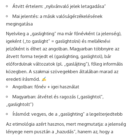
Átvitt értelem: „nyilvánvaló jelek letagadása”
Mai jelentés: a másik valóságérzékelésének
megingatása
Nyelvileg a „gaslighting” ma már főnévként (a jelenség),
igeként („to gaslight” = gaslightolni) és melléknévi
jelzőként is élhet az angolban. Magyarban többnyire az
átvett forma terjedt el (gaslighting, gaslightol), bár
előfordulnak változatok (pl. „gaslájting”), főleg informális
közegben. A szakmai szövegekben általában marad az
eredeti írásmód.
Angolban: főnév + igei használat
Magyarban: átvétel és ragozás („gaslightol”,
„gaslightolt”)
Írásmód: vegyes, de a „gaslighting” a legelterjedtebb
Az etimológia azért hasznos, mert megmutatja: a jelenség
lényege nem pusztán a „hazudás”, hanem az, hogy a