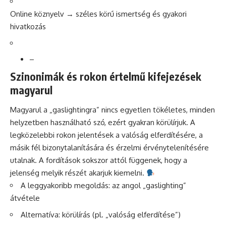
Online köznyelv → széles körű ismertség és gyakori
hivatkozás
–
Szinonimák és rokon értelmű kifejezések
magyarul
Magyarul a „gaslightingra” nincs egyetlen tökéletes, minden
helyzetben használható szó, ezért gyakran körülírjuk. A
legközelebbi rokon jelentések a valóság elferdítésére, a
másik fél bizonytalanítására és érzelmi érvénytelenítésére
utalnak. A fordítások sokszor attól függenek, hogy a
jelenség melyik részét akarjuk kiemelni.
A leggyakoribb megoldás: az angol „gaslighting”
átvétele
Alternatíva: körülírás (pl. „valóság elferdítése”)