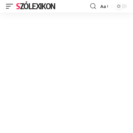
SZÓLEXIKON
Aa
Font
Resizer