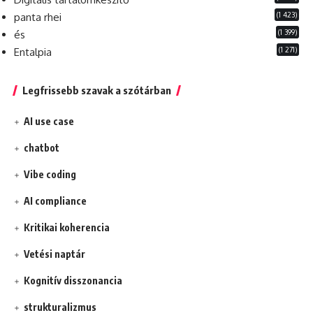
(1 423)
panta rhei
(1 399)
és
(1 271)
Entalpia
Legfrissebb szavak a szótárban
AI use case
chatbot
Vibe coding
AI compliance
Kritikai koherencia
Vetési naptár
Kognitív disszonancia
strukturalizmus