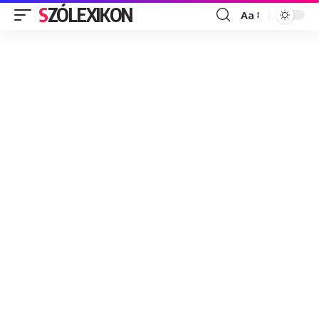
SZÓLEXIKON
Aa
Font
Resizer