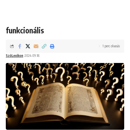
funkcionális
1 perc olvasás
SzóLexikon
2024.09.18.