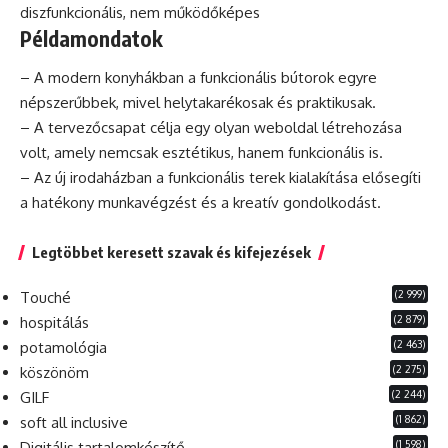
diszfunkcionális, nem működőképes
Példamondatok
– A modern konyhákban a funkcionális bútorok egyre
népszerűbbek, mivel helytakarékosak és praktikusak.
– A tervezőcsapat célja egy olyan weboldal létrehozása
volt, amely nemcsak
esztétikus
, hanem funkcionális is.
– Az új irodaházban a funkcionális terek kialakítása elősegíti
a hatékony munkavégzést és a
kreatív
gondolkodást.
Legtöbbet keresett szavak és kifejezések
(2 999)
Touché
(2 879)
hospitálás
(2 463)
potamológia
(2 275)
köszönöm
(2 244)
GILF
(1 862)
soft all inclusive
(1 598)
Digitális tartalomkészítő