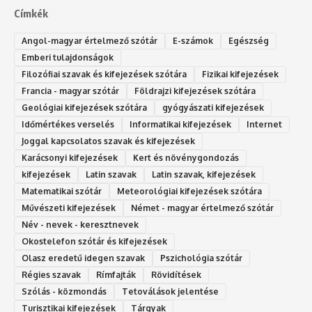
Címkék
Angol-magyar értelmező szótár
E-számok
Egészség
Emberi tulajdonságok
Filozófiai szavak és kifejezések szótára
Fizikai kifejezések
Francia - magyar szótár
Földrajzi kifejezések szótára
Geológiai kifejezések szótára
gyógyászati kifejezések
Időmértékes verselés
Informatikai kifejezések
Internet
Joggal kapcsolatos szavak és kifejezések
Karácsonyi kifejezések
Kert és növénygondozás
kifejezések
Latin szavak
Latin szavak, kifejezések
Matematikai szótár
Meteorológiai kifejezések szótára
Művészeti kifejezések
Német - magyar értelmező szótár
Név - nevek - keresztnevek
Okostelefon szótár és kifejezések
Olasz eredetű idegen szavak
Ps‮gólohciz‬ia s‮átóz‬r
Régies szavak
Rímfajták
Rövidítések
Szólás - közmondás
Tetoválások jelentése
Turisztikai kifejezések
Tárgyak