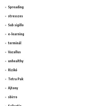
Spreading
stresszes
Sub sigillo
e-learning
terminál
Vazallus
unhealthy
Rizikó
Tetra Pak
Ajtony
sbirro
Salivatio