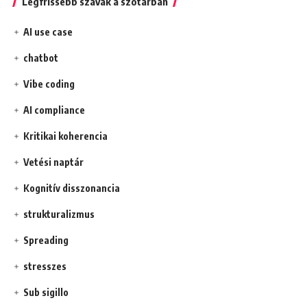
Legfrissebb szavak a szótárban
AI use case
chatbot
Vibe coding
AI compliance
Kritikai koherencia
Vetési naptár
Kognitív disszonancia
strukturalizmus
Spreading
stresszes
Sub sigillo