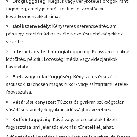
Drogfüggőség:
Illegális
vagy vényköteles drogok iránti
függőség, amely jelentős testi és pszichológiai
következményekkel járhat.
Játékszenvedély:
Kényszeres szerencsejáték, ami
pénzügyi problémákhoz és életvezetési nehézségekhez
vezethet.
Internet- és technológiafüggőség:
Kényszeres
online
időtöltés, például közösségi
média
vagy videojátékok
használata.
Étel- vagy cukorfüggőség:
Kényszeres étkezési
szokások, különösen magas cukor- vagy zsírtartalmú ételek
fogyasztása.
Vásárlási kényszer:
Túlzott és gyakran szükségtelen
vásárlások, amelyek gyakran adóssághoz vezetnek.
Koffeinfüggőség:
Kávé vagy energiaitalok túlzott
fogyasztása, ami jelentős elvonási tünetekkel járhat.