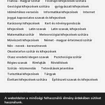
Francia - magyar szótár
Földrajzi kifejezések szótára
Geológiai kifejezések szótára
gyógyászati kifejezések
Időmértékes verselés
Informatikai kifejezések
Internet
Joggal kapcsolatos szavak és kifejezések
Karácsonyi kifejezések
Kert és növénygondozás
kifejezések
Latin szavak
Latin szavak, kifejezések
Matematikai szótár
Meteorológiai kifejezések szótára
Művészeti kifejezések
Német - magyar értelmező szótár
Név - nevek - keresztnevek
Okostelefon szótár és kifejezések
Olasz eredetű idegen szavak
Ps‮gólohciz‬ia s‮átóz‬r
Régies szavak
Rímfajták
Rövidítések
Szólás - közmondás
Tetoválások jelentése
Turisztikai kifejezések
Tárgyak
Élettani kifejezések szótára
Építészeti szavak és kifejezések
Adatkezelési tájékoztató
A weboldalon a minőségi felhasználói élmény érdekében sütiket
Felhasználási feltételek
használunk.