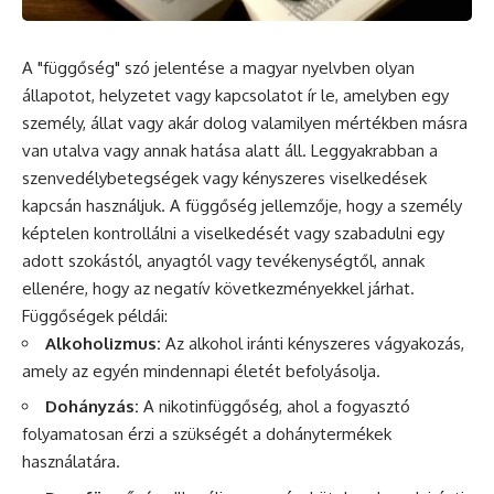
A "függőség" szó jelentése a magyar nyelvben olyan
állapotot, helyzetet vagy kapcsolatot ír
le
, amelyben egy
személy, állat vagy akár dolog valamilyen mértékben másra
van utalva vagy annak hatása alatt áll. Leggyakrabban a
szenvedélybetegségek vagy kényszeres viselkedések
kapcsán használjuk. A függőség jellemzője, hogy a személy
képtelen kontrollálni a viselkedését vagy szabadulni egy
adott szokástól, anyagtól vagy tevékenységtől, annak
ellenére, hogy az
negatív
következményekkel járhat.
Függőségek példái:
Alkoholizmus:
Az alkohol iránti kényszeres vágyakozás,
amely az egyén mindennapi életét befolyásolja.
Dohányzás:
A nikotinfüggőség, ahol a fogyasztó
folyamatosan érzi a szükségét a dohánytermékek
használatára.