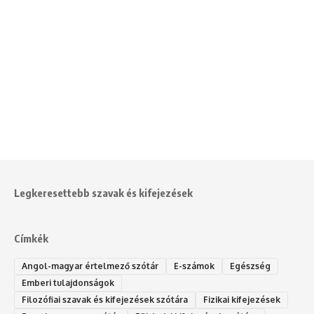
Legkeresettebb szavak és kifejezések
Címkék
Angol-magyar értelmező szótár
E-számok
Egészség
Emberi tulajdonságok
Filozófiai szavak és kifejezések szótára
Fizikai kifejezések