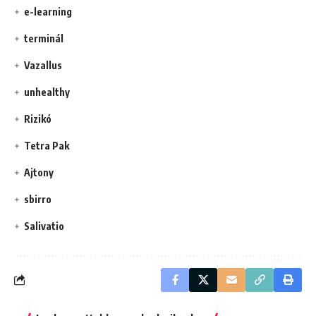
e-learning
terminál
Vazallus
unhealthy
Rizikó
Tetra Pak
Ajtony
sbirro
Salivatio