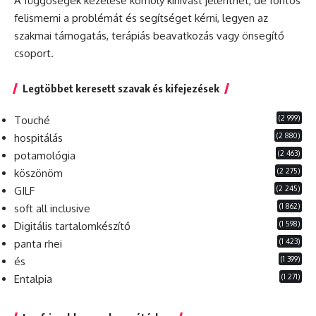
A függőségek kezelése komoly kihívást jelenthet, de fontos
felismerni a problémát és segítséget kérni, legyen az
szakmai támogatás, terápiás beavatkozás vagy önsegítő
csoport.
Legtöbbet keresett szavak és kifejezések
(2 999)
Touché
(2 880)
hospitálás
(2 463)
potamológia
(2 275)
köszönöm
(2 245)
GILF
(1 862)
soft all inclusive
(1 598)
Digitális tartalomkészítő
(1 423)
panta rhei
(1 399)
és
(1 271)
Entalpia