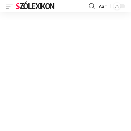
SZÓLEXIKON
Aa
Font
Resizer