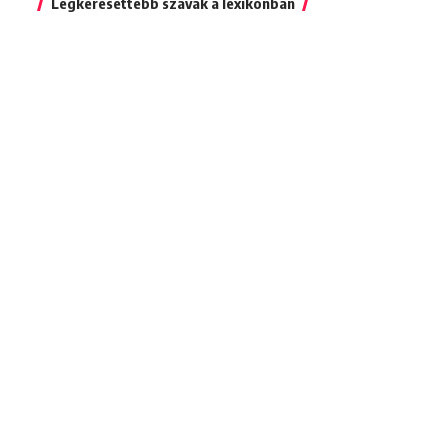
Legkeresettebb szavak a lexikonban