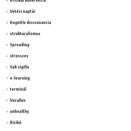
Kritikai koherencia
Vetési naptár
Kognitív disszonancia
strukturalizmus
Spreading
stresszes
Sub sigillo
e-learning
terminál
Vazallus
unhealthy
Rizikó