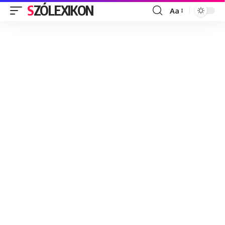
SZÓLEXIKON
Aa
Font
Resizer