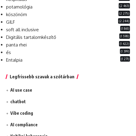
(2 463)
potamológia
(2 275)
köszönöm
(2 244)
GILF
(1 861)
soft all inclusive
(1 598)
Digitális tartalomkészítő
(1 422)
panta rhei
(1 399)
és
(1 271)
Entalpia
Legfrissebb szavak a szótárban
AI use case
chatbot
Vibe coding
AI compliance