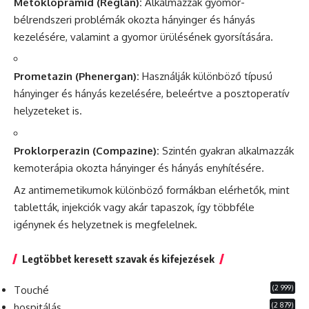
Metoklopramid (Reglan):
Alkalmazzák gyomor-
bélrendszeri problémák okozta hányinger és hányás
kezelésére, valamint a gyomor ürülésének gyorsítására.
Prometazin (Phenergan):
Használják különböző típusú
hányinger és hányás kezelésére, beleértve a
posztoperatív
helyzeteket is.
Proklorperazin (Compazine):
Szintén gyakran alkalmazzák
kemoterápia okozta hányinger és hányás enyhítésére.
Az antimemetikumok különböző formákban elérhetők, mint
tabletták, injekciók vagy akár tapaszok, így többféle
igénynek és helyzetnek is megfelelnek.
Legtöbbet keresett szavak és kifejezések
(2 999)
Touché
(2 879)
hospitálás