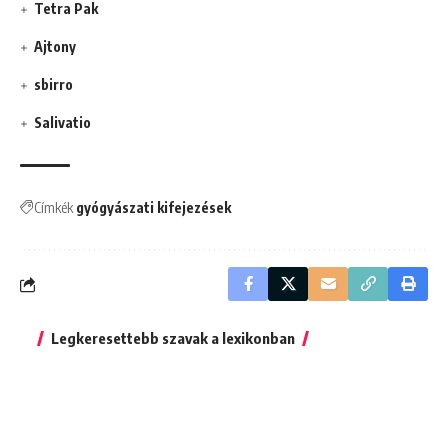
Tetra Pak
Ajtony
sbirro
Salivatio
Címkék
gyógyászati kifejezések
Legkeresettebb szavak a lexikonban