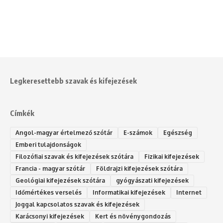
Legkeresettebb szavak és kifejezések
Címkék
Angol-magyar értelmező szótár
E-számok
Egészség
Emberi tulajdonságok
Filozófiai szavak és kifejezések szótára
Fizikai kifejezések
Francia - magyar szótár
Földrajzi kifejezések szótára
Geológiai kifejezések szótára
gyógyászati kifejezések
Időmértékes verselés
Informatikai kifejezések
Internet
Joggal kapcsolatos szavak és kifejezések
Karácsonyi kifejezések
Kert és növénygondozás