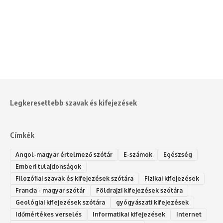
Legkeresettebb szavak és kifejezések
Címkék
Angol-magyar értelmező szótár
E-számok
Egészség
Emberi tulajdonságok
Filozófiai szavak és kifejezések szótára
Fizikai kifejezések
Francia - magyar szótár
Földrajzi kifejezések szótára
Geológiai kifejezések szótára
gyógyászati kifejezések
Időmértékes verselés
Informatikai kifejezések
Internet