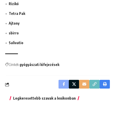
Rizikó
Tetra Pak
Ajtony
sbirro
Salivatio
Címkék
gyógyászati kifejezések
Legkeresettebb szavak a lexikonban