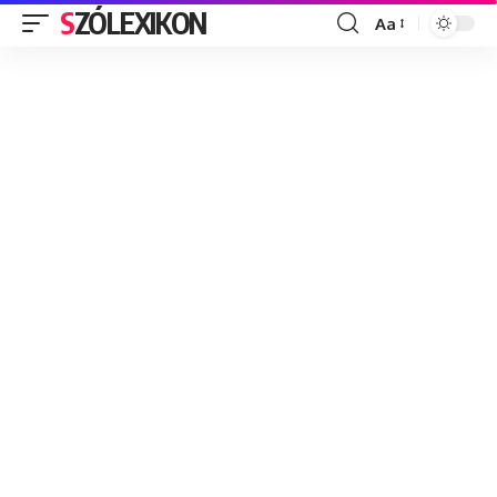
SZÓLEXIKON
Aa
Font
Resizer