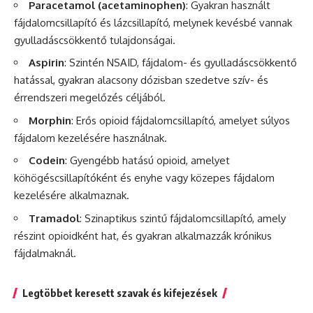
Paracetamol (acetaminophen)
: Gyakran használt
fájdalomcsillapító és lázcsillapító, melynek kevésbé vannak
gyulladáscsökkentő tulajdonságai.
Aspirin
: Szintén NSAID, fájdalom- és gyulladáscsökkentő
hatással, gyakran alacsony dózisban szedetve szív- és
érrendszeri megelőzés céljából.
Morphin
: Erős opioid fájdalomcsillapító, amelyet súlyos
fájdalom kezelésére használnak.
Codein
: Gyengébb hatású opioid, amelyet
köhögéscsillapítóként és enyhe vagy közepes fájdalom
kezelésére alkalmaznak.
Tramadol
: Szinaptikus szintű fájdalomcsillapító, amely
részint opioidként hat, és gyakran alkalmazzák krónikus
fájdalmaknál.
Legtöbbet keresett szavak és kifejezések