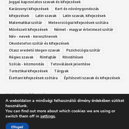
Joggal kapcsolatos szavak és kifejezések
Karácsonyi kifejezések
Kert és növénygondozás
kifejezések
Latin szavak
Latin szavak, kifejezések
Matematikai szótár
Meteorológiai kifejezések szótára
Művészeti kifejezések
Német - magyar értelmező szótár
Név - nevek - keresztnevek
Okostelefon szótár és kifejezések
Olasz eredetű idegen szavak
Ps‮gólohciz‬ia s‮átóz‬r
Régies szavak
Rímfajták
Rövidítések
Szólás - közmondás
Tetoválások jelentése
Turisztikai kifejezések
Tárgyak
Élettani kifejezések szótára
Építészeti szavak és kifejezések
Adatkezelési tájékoztató
A weboldalon a minőségi felhasználói élmény érdekében sütiket
Felhasználási feltételek
használunk.
You can find out more about which cookies we are using or
switch them off in
settings
.
SzóLexikon.hu - Mi a jelentése - Szavak jelentése - Idegen szavak szótára -
Elfogad