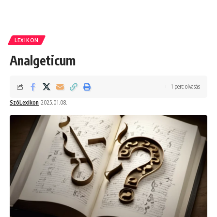
LEXIKON
Analgeticum
1 perc olvasás
SzóLexikon
2025.01.08.