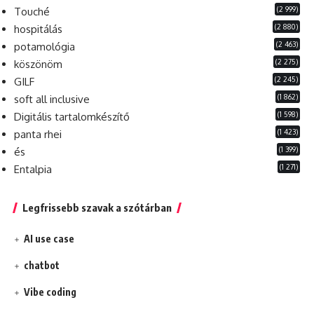
(2 999)
Touché
(2 880)
hospitálás
(2 463)
potamológia
(2 275)
köszönöm
(2 245)
GILF
(1 862)
soft all inclusive
(1 598)
Digitális tartalomkészítő
(1 423)
panta rhei
(1 399)
és
(1 271)
Entalpia
Legfrissebb szavak a szótárban
AI use case
chatbot
Vibe coding