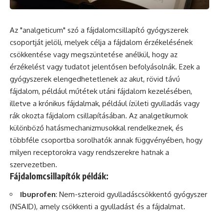
Az "analgeticum"
szó
a fájdalomcsillapító gyógyszerek
csoportját jelöli, melyek célja a fájdalom érzékelésének
csökkentése vagy megszüntetése anélkül, hogy az
érzékelést vagy tudatot jelentősen befolyásolnák. Ezek a
gyógyszerek elengedhetetlenek az
akut
, rövid távú
fájdalom, például műtétek utáni fájdalom kezelésében,
illetve a
krónikus
fájdalmak, például ízületi gyulladás vagy
rák okozta fájdalom csillapításában. Az analgetikumok
különböző hatásmechanizmusokkal rendelkeznek,
és
többféle csoportba sorolhatók annak függvényében, hogy
milyen receptorokra vagy rendszerekre hatnak a
szervezetben.
Fájdalomcsillapítók példák:
Ibuprofen
: Nem-szteroid gyulladáscsökkentő gyógyszer
(NSAID), amely csökkenti a gyulladást és a fájdalmat.