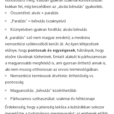
honosodott meg. Írásban gyakran szakmai kontextusban
bukkan fel, míg beszédben az „alvási bénulás” gyakoribb.
Összetétel: alvás + paralízis
„Paralízis” = bénulás (szaknyelvi)
Köznyelvben gyakran fordítás: alvási bénulás
A „paralízis” szó nem magyar eredetű; a medicina
nemzetközi szókincséből került át. Az ilyen kifejezések
előnye, hogy
pontosak és egységesek
, hátrányuk, hogy
elsőre távolinak tűnhetnek. Emiatt alakult ki párhuzamosan
a magyarosabb megfelelő is, ami gyorsan érthető annak is,
aki nem mozog otthonosan az orvosi terminológiában.
Nemzetközi terminusok átvétele: érthetőség vs.
pontosság
Magyarosítás: „bénulás” közérthetőbb
Párhuzamos szóhasználat: szakmai és hétköznapi
Érdekesség, hogy a jelenség leírása a kultúrákban sokszor
megelőzte a tudományos megnevezést: az emberek előbb