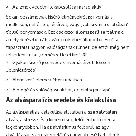
Az izmok védelmi lekapcsolása marad aktív
Sokan beszámolnak kísérő élményekről is: nyomás a
mellkason, nehéz légzésérzet, vagy „valaki van a szobában”
típusú benyomások. Ezek sokszor
álomszerű tartalmak
,
amelyek részben átszivárognak éber állapotba. Ettől a
tapasztalat nagyon valóságosnak tűnhet, de ettől még nem
feltétlenül utal „természetfelettire”
.
Gyakori kísérő jelenségek: nyomásérzet, félelem,
„jelenlétérzés”
Álomszerű elemek éber tudatban
A megélés valóságosnak hat, de biológiai alapú
Az alvásparalízis eredete és kialakulása
Az alvásparalízis kialakulása általában a
szabálytalan
alvás
, a stressz és a kimerültség felől érthető meg a
legkönnyebben. Ha az alvásritmus felborul, az agy
alvásfázisai „széteshetnek”, és nagyobb eséllyel jelenik