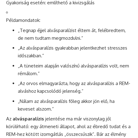
Gyakoriság esetén: említhető a kivizsgálás
Példamondatok:
„Tegnap éjjel alvásparalízist éltem át, felébredtem,
de nem tudtam megmozdulni.”
„Az alvásparalízis gyakrabban jelentkezhet stresszes
időszakban.”
„A tüneteim alapján valószínű alvásparalízis volt, nem
rémálom.”
„Az orvos elmagyarázta, hogy az alvásparalízis a REM-
alváshoz kapcsolódó jelenség.”
„Nálam az alvásparalízis főleg akkor jön elő, ha
keveset alszom.”
Az
alvásparalízis
jelentése ma már viszonylag jól
körülírható: egy átmeneti állapot, ahol az ébredő tudat és a
REM-hez kötött izomgátlás „összecsúszik”. Bár az élmény