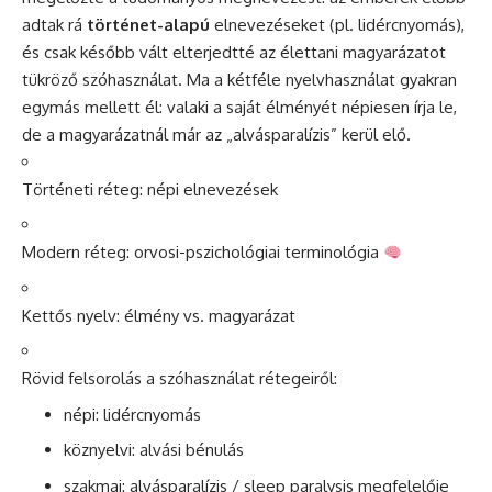
adtak rá
történet-alapú
elnevezéseket (pl. lidércnyomás),
és csak később vált elterjedtté az élettani magyarázatot
tükröző szóhasználat. Ma a kétféle nyelvhasználat gyakran
egymás mellett él: valaki a saját élményét népiesen írja le,
de a magyarázatnál már az „alvásparalízis” kerül elő.
Történeti réteg: népi elnevezések
Modern réteg: orvosi-pszichológiai terminológia
Kettős nyelv: élmény vs. magyarázat
Rövid felsorolás a szóhasználat rétegeiről:
népi: lidércnyomás
köznyelvi: alvási bénulás
szakmai: alvásparalízis / sleep paralysis megfelelője