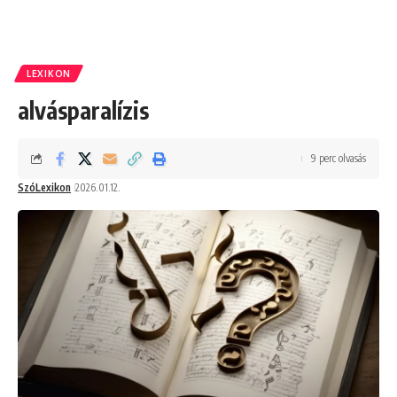
LEXIKON
alvásparalízis
9 perc olvasás
SzóLexikon
2026.01.12.