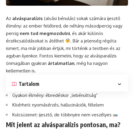
Az
alvásparalízis
(alvási bénulás) sokak számára ijesztő
élmény: az ember felébred, de néhány másodpercig vagy
percig
nem tud megmozdulni
, és akár különös
érzékcsalódásokat is átélhet
. Bár a jelenség régóta
ismert, ma már jobban értjük, mi történik a testben és az
agyban ilyenkor. Fontos kiemelni, hogy az alvásparalízis
önmagában gyakran
ártalmatlan
, még ha nagyon
kellemetlen is.
Tartalom
Gyakori élmény: ébredéskor „lebénultság”
Kísérheti: nyomásérzés, hallucinációk, félelem
Kulcsüzenet: ijesztő, de többnyire nem veszélyes
Mit jelent az alvásparalízis pontosan, ma?