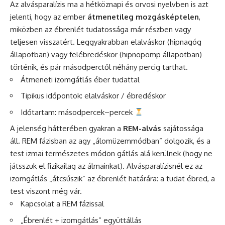
Az alvásparalízis ma a hétköznapi és orvosi nyelvben is azt
jelenti, hogy az ember
átmenetileg mozgásképtelen
,
miközben az ébrenlét tudatossága már részben vagy
teljesen visszatért. Leggyakrabban elalváskor (hipnagóg
állapotban) vagy felébredéskor (hipnopomp állapotban)
történik, és pár másodperctől néhány percig tarthat.
Átmeneti izomgátlás éber tudattal
Tipikus időpontok: elalváskor / ébredéskor
Időtartam: másodpercek–percek
A jelenség hátterében gyakran a
REM-alvás
sajátossága
áll. REM fázisban az agy „álomüzemmódban” dolgozik, és a
test izmai természetes módon gátlás alá kerülnek (hogy ne
játsszuk el fizikailag az álmainkat). Alvásparalízisnél ez az
izomgátlás „átcsúszik” az ébrenlét határára: a tudat ébred, a
test viszont még vár.
Kapcsolat a REM fázissal
„Ébrenlét + izomgátlás” együttállás