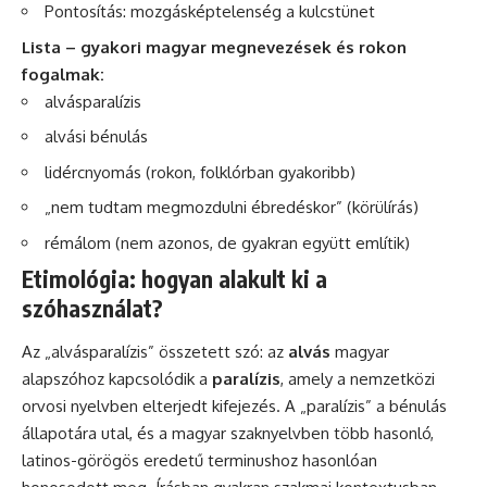
Pontosítás: mozgásképtelenség a kulcstünet
Lista – gyakori magyar megnevezések és rokon
fogalmak:
alvásparalízis
alvási bénulás
lidércnyomás (rokon, folklórban gyakoribb)
„nem tudtam megmozdulni ébredéskor” (körülírás)
rémálom (nem azonos, de gyakran együtt említik)
Etimológia: hogyan alakult ki a
szóhasználat?
Az „alvásparalízis” összetett szó: az
alvás
magyar
alapszóhoz kapcsolódik a
paralízis
, amely a nemzetközi
orvosi nyelvben elterjedt kifejezés. A „paralízis” a bénulás
állapotára utal, és a magyar szaknyelvben több hasonló,
latinos-görögös eredetű terminushoz hasonlóan