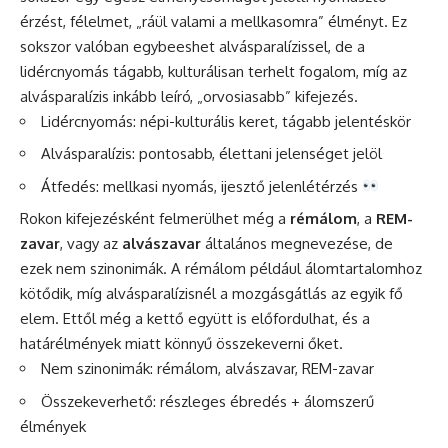
érzést, félelmet, „ráül valami a mellkasomra” élményt. Ez
sokszor valóban egybeeshet alvásparalízissel, de a
lidércnyomás tágabb, kulturálisan terhelt fogalom, míg az
alvásparalízis inkább leíró, „orvosiasabb” kifejezés.
Lidércnyomás: népi-kulturális keret, tágabb jelentéskör
Alvásparalízis: pontosabb, élettani jelenséget jelöl
Átfedés: mellkasi nyomás, ijesztő jelenlétérzés
Rokon kifejezésként felmerülhet még a
rémálom
, a
REM-
zavar
, vagy az
alvászavar
általános megnevezése, de
ezek nem szinonimák. A rémálom például álomtartalomhoz
kötődik, míg alvásparalízisnél a mozgásgátlás az egyik fő
elem. Ettől még a kettő együtt is előfordulhat, és a
határélmények miatt könnyű összekeverni őket.
Nem szinonimák: rémálom, alvászavar, REM-zavar
Összekeverhető: részleges ébredés + álomszerű
élmények