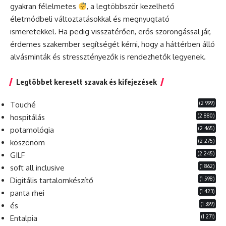
gyakran félelmetes
, a legtöbbször kezelhető
életmódbeli változtatásokkal és megnyugtató
ismeretekkel. Ha pedig visszatérően, erős szorongással jár,
érdemes szakember segítségét kérni, hogy a háttérben álló
alvásminták és stressztényezők is rendezhetők legyenek.
Legtöbbet keresett szavak és kifejezések
(2 999)
Touché
(2 880)
hospitálás
(2 465)
potamológia
(2 275)
köszönöm
(2 245)
GILF
(1 862)
soft all inclusive
(1 598)
Digitális tartalomkészítő
(1 423)
panta rhei
(1 399)
és
(1 271)
Entalpia