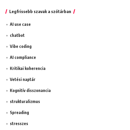
Legfrissebb szavak a szótárban
AI use case
chatbot
Vibe coding
AI compliance
Kritikai koherencia
Vetési naptár
Kognitív disszonancia
strukturalizmus
Spreading
stresszes