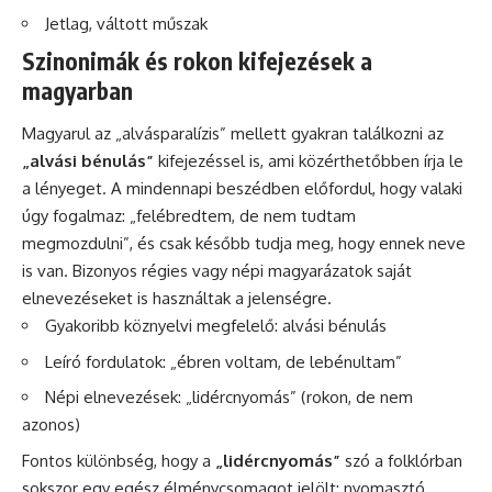
Jetlag, váltott műszak
Szinonimák és rokon kifejezések a
magyarban
Magyarul az „alvásparalízis” mellett gyakran találkozni az
„alvási bénulás”
kifejezéssel is, ami közérthetőbben írja le
a lényeget. A mindennapi beszédben előfordul, hogy valaki
úgy fogalmaz: „felébredtem, de nem tudtam
megmozdulni”, és csak később tudja meg, hogy ennek neve
is van. Bizonyos régies vagy népi magyarázatok saját
elnevezéseket is használtak a jelenségre.
Gyakoribb köznyelvi megfelelő: alvási bénulás
Leíró fordulatok: „ébren voltam, de lebénultam”
Népi elnevezések: „lidércnyomás” (rokon, de nem
azonos)
Fontos különbség, hogy a
„lidércnyomás”
szó a folklórban
sokszor egy egész élménycsomagot jelölt: nyomasztó