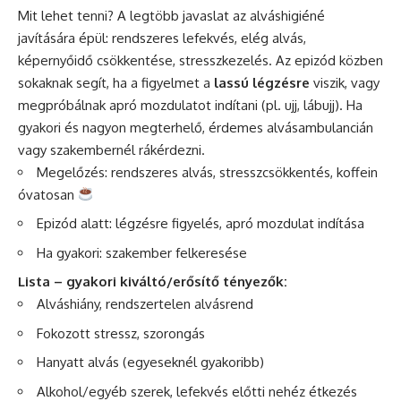
Mit lehet tenni? A legtöbb javaslat az alváshigiéné
javítására épül: rendszeres lefekvés, elég alvás,
képernyőidő csökkentése, stresszkezelés. Az epizód közben
sokaknak segít, ha a figyelmet a
lassú légzésre
viszik, vagy
megpróbálnak apró mozdulatot indítani (pl. ujj, lábujj). Ha
gyakori és nagyon megterhelő, érdemes alvásambulancián
vagy szakembernél rákérdezni.
Megelőzés: rendszeres alvás, stresszcsökkentés, koffein
óvatosan
Epizód alatt: légzésre figyelés, apró mozdulat indítása
Ha gyakori: szakember felkeresése
Lista – gyakori kiváltó/erősítő tényezők:
Alváshiány, rendszertelen alvásrend
Fokozott stressz, szorongás
Hanyatt alvás (egyeseknél gyakoribb)
Alkohol/egyéb szerek, lefekvés előtti nehéz étkezés