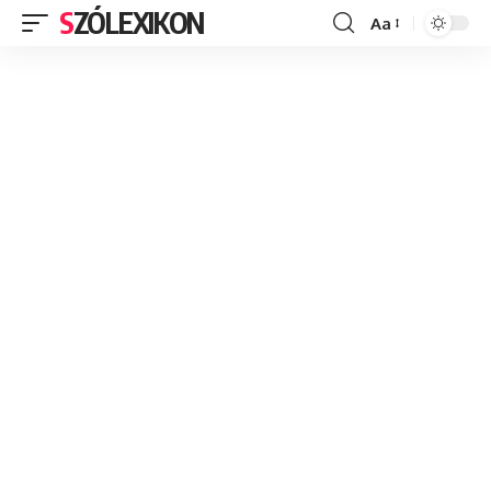
SZÓLEXIKON
Aa
Font
Resizer