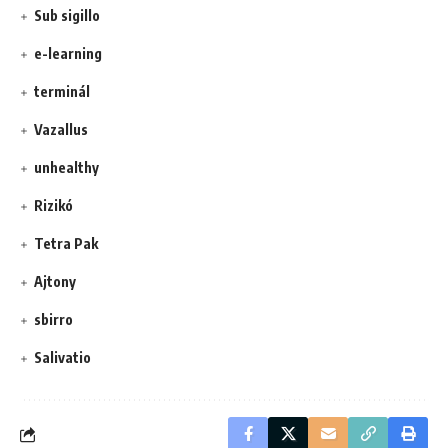
Sub sigillo
e-learning
terminál
Vazallus
unhealthy
Rizikó
Tetra Pak
Ajtony
sbirro
Salivatio