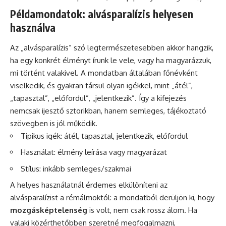
Példamondatok: alvásparalízis helyesen
használva
Az „alvásparalízis” szó legtermészetesebben akkor hangzik,
ha egy konkrét élményt írunk le vele, vagy ha magyarázzuk,
mi történt valakivel. A mondatban általában főnévként
viselkedik, és gyakran társul olyan igékkel, mint „átél”,
„tapasztal”, „előfordul”, „jelentkezik”. Így a kifejezés
nemcsak ijesztő sztorikban, hanem semleges, tájékoztató
szövegben is jól működik.
Tipikus igék: átél, tapasztal, jelentkezik, előfordul
Használat: élmény leírása vagy magyarázat
Stílus: inkább semleges/szakmai
A helyes használatnál érdemes elkülöníteni az
alvásparalízist a rémálmoktól: a mondatból derüljön ki, hogy
mozgásképtelenség
is volt, nem csak rossz álom. Ha
valaki közérthetőbben szeretné megfogalmazni,