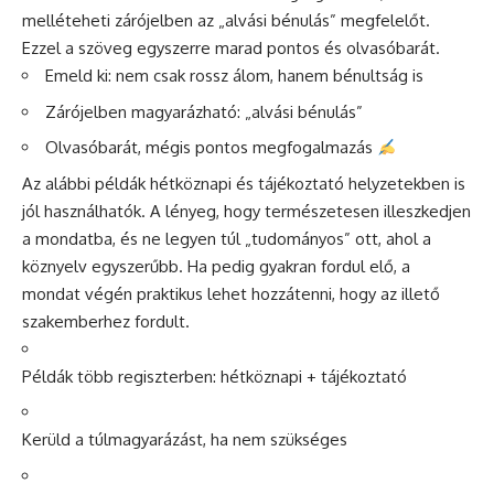
melléteheti zárójelben az „alvási bénulás” megfelelőt.
Ezzel a szöveg egyszerre marad pontos és olvasóbarát.
Emeld ki: nem csak rossz álom, hanem bénultság is
Zárójelben magyarázható: „alvási bénulás”
Olvasóbarát, mégis pontos megfogalmazás
Az alábbi példák hétköznapi és tájékoztató helyzetekben is
jól használhatók. A lényeg, hogy természetesen illeszkedjen
a mondatba, és ne legyen túl „tudományos” ott, ahol a
köznyelv egyszerűbb. Ha pedig gyakran fordul elő, a
mondat végén praktikus lehet hozzátenni, hogy az illető
szakemberhez fordult.
Példák több regiszterben: hétköznapi + tájékoztató
Kerüld a túlmagyarázást, ha nem szükséges