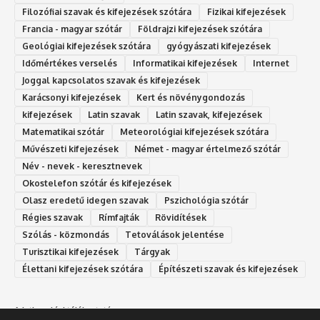
Filozófiai szavak és kifejezések szótára
Fizikai kifejezések
Francia - magyar szótár
Földrajzi kifejezések szótára
Geológiai kifejezések szótára
gyógyászati kifejezések
Időmértékes verselés
Informatikai kifejezések
Internet
Joggal kapcsolatos szavak és kifejezések
Karácsonyi kifejezések
Kert és növénygondozás
kifejezések
Latin szavak
Latin szavak, kifejezések
Matematikai szótár
Meteorológiai kifejezések szótára
Művészeti kifejezések
Német - magyar értelmező szótár
Név - nevek - keresztnevek
Okostelefon szótár és kifejezések
Olasz eredetű idegen szavak
Ps‮gólohciz‬ia s‮átóz‬r
Régies szavak
Rímfajták
Rövidítések
Szólás - közmondás
Tetoválások jelentése
Turisztikai kifejezések
Tárgyak
Élettani kifejezések szótára
Építészeti szavak és kifejezések
Adatkezelési tájékoztató