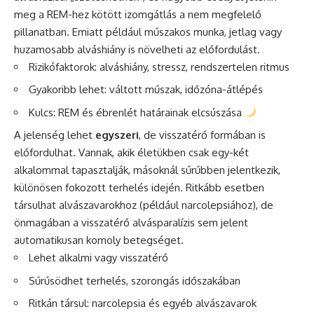
meg a REM-hez kötött izomgátlás a nem megfelelő
pillanatban. Emiatt például műszakos munka, jetlag vagy
huzamosabb alváshiány is növelheti az előfordulást.
Rizikófaktorok: alváshiány, stressz, rendszertelen ritmus
Gyakoribb lehet: váltott műszak, időzóna-átlépés
Kulcs: REM és ébrenlét határainak elcsúszása
A jelenség lehet
egyszeri
, de visszatérő formában is
előfordulhat. Vannak, akik életükben csak egy-két
alkalommal tapasztalják, másoknál sűrűbben jelentkezik,
különösen fokozott terhelés idején. Ritkább esetben
társulhat alvászavarokhoz (például narcolepsiához), de
önmagában a visszatérő alvásparalízis sem jelent
automatikusan komoly betegséget.
Lehet alkalmi vagy visszatérő
Sűrűsödhet terhelés, szorongás időszakában
Ritkán társul: narcolepsia és egyéb alvászavarok